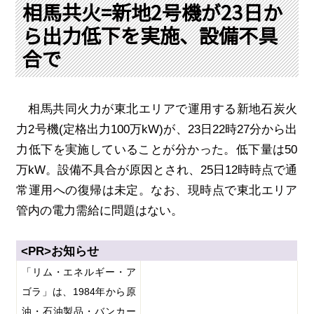
PRA原則
相馬共火=新地2号機が23日か
ら出力低下を実施、設備不具
Q & A
English Website
合で
会社概要
瑞姆亜太能源諮問(北京)
お問い合わせ
Rim Energy Media(韓国語)
年間休刊日
相馬共同火力が東北エリアで運用する新地石炭火
サイトマップ
力
2
号機
(
定格出力
100
万
kW)
が、
23
日
22
時
27
分から出
採用情報
力低下を実施していることが分かった。低下量は
50
万
kW
。設備不具合が原因とされ、
25
日
12
時時点で通
常運用への復帰は未定。なお、現時点で東北エリア
管内の電力需給に問題はない。
<PR>
お知らせ
「リム・エネルギー・ア
ゴラ」は、
1984
年から原
油・石油製品・バンカー