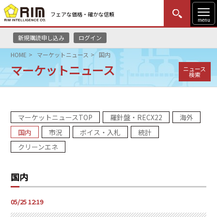
フェアな価格・確かな信頼
menu
新規購読申し込み
ログイン
MENU
更新
はじめての方
ログイン
HOME
マーケットニュース
国内
マーケットニュース
ニュース
HOME
検索
マーケットニュース
マーケットニュースTOP
羅針盤・RECX22
海外
リムレポート
国内
市況
ボイス・入札
統計
メソドロジー
クリーンエネ
研修・セミナー
国内
コンサルティング
05/25 12:19