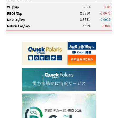
77.23
-0.06
WTI/Sep
2.9310
-0.0075
RBOB/Sep
3.8831
0.0011
No.2 Oil/Sep
2.639
-0.001
Natural Gas/Sep
ICE electronic
/19:00/JST
82.31
-0.18
Brent/Oct
1,191.25
18.50
Gasoil/Aug
56.070
0.301
TTF/Sep
Dubai Swap
/17:30/JST
77.75
0.32
Dubai Swap/Aug
TOCOM
/16:05/JST
99,000
0
Gasoline/Sep
106,000
0
Kerosene/Sep
105,400
500
Gasoil/Sep
77,870
1,370
ME Crude/Aug