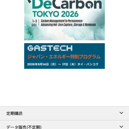
Chukyo
/16:05/JST
97,000
0
Gasoline/Sep
105,000
0
Kerosene/Sep
Exchange Rate
/16:00/JST
159.64
-0.85
TTS
158.35
0.17
Inter Bank
NYMEX close
/06 Aug 2026
77.29
2.07
WTI/Sep
2.9385
0.0997
RBOB/Sep
3.8820
0.0858
No.2/Sep
2.640
-0.048
Natural Gas/Sep
ICE close
/06 Aug 2026
82.49
3.04
Brent/Oct
定期購読
1,172.75
2.50
Gasoil/Aug
55.769
3.365
TTF/Sep
データ販売(不定期)