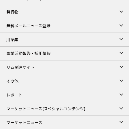
TOCOM close
/07 Aug 2026
発行物
99,000
0
Gasoline/Sep
106,000
0
Kerosene/Sep
無料メールニュース登録
105,400
500
Gasoil/Sep
77,870
1,370
ME Crude/Aug
用語集
Chukyo close
/07 Aug 2026
97,000
0
事業活動報告・採用情報
Gasoline/Sep
105,000
0
Kerosene/Sep
リム関連サイト
JEPX
/08 Aug 2026
19.06
-4.02
DA-24/Index.
その他
18.75
-6.20
DA-DT/Index.
15.22
-8.48
DA-PT/Index.
レポート
TOCOM Electricity
/16:05/JST
マーケットニュース
(スペシャルコンテンツ)
21.48
-0.27
East Area Baseload/Aug
18.81
-0.40
West Area Baseload/Aug
マーケットニュース
26.87
-0.27
East Area Peakload/Aug