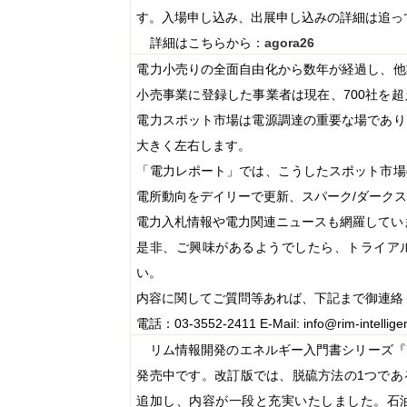
す。入場申し込み、出展申し込みの詳細は追っ
詳細はこちらから：
agora26
電力小売りの全面自由化から数年が経過し、他
小売事業に登録した事業者は現在、
700
社を超
電力スポット市場は電源調達の重要な場であり
大きく左右します。
「電力レポート」では、こうしたスポット市場
電所動向をデイリーで更新、スパーク
/
ダーク
電力入札情報や電力関連ニュースも網羅してい
是非、ご興味があるようでしたら、トライア
い。
内容に関してご質問等あれば、下記まで御連絡
電話：
03-3552-2411
E-Mail: info@rim-intellige
リム情報開発のエネルギー入門書シリーズ『
発売中です。改訂版では、脱硫方法の
1
つであ
追加し、内容が一段と充実いたしました。石