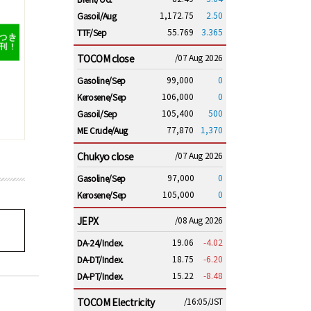
1,172.75
2.50
Gasoil/Aug
55.769
3.365
TTF/Sep
TOCOM close
/07 Aug 2026
99,000
0
Gasoline/Sep
106,000
0
Kerosene/Sep
105,400
500
Gasoil/Sep
77,870
1,370
ME Crude/Aug
Chukyo close
/07 Aug 2026
97,000
0
Gasoline/Sep
105,000
0
Kerosene/Sep
JEPX
/08 Aug 2026
19.06
-4.02
DA-24/Index.
18.75
-6.20
DA-DT/Index.
15.22
-8.48
DA-PT/Index.
TOCOM Electricity
/16:05/JST