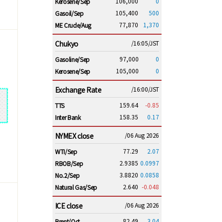
106,000
0
Kerosene/Sep
105,400
500
Gasoil/Sep
77,870
1,370
ME Crude/Aug
Chukyo
/16:05/JST
97,000
0
Gasoline/Sep
105,000
0
Kerosene/Sep
Exchange Rate
/16:00/JST
159.64
-0.85
TTS
158.35
0.17
Inter Bank
NYMEX close
/06 Aug 2026
77.29
2.07
WTI/Sep
2.9385
0.0997
RBOB/Sep
3.8820
0.0858
No.2/Sep
2.640
-0.048
Natural Gas/Sep
ICE close
/06 Aug 2026
82.49
3.04
Brent/Oct