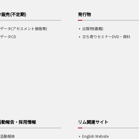
販売(不定期)
発行物
データ(アセスメント価格等)
出版物(書籍)
データCD
立ち寄りセミナーDVD・資料
活動報告・採用情報
リム関連サイト
業活動報告
English Website