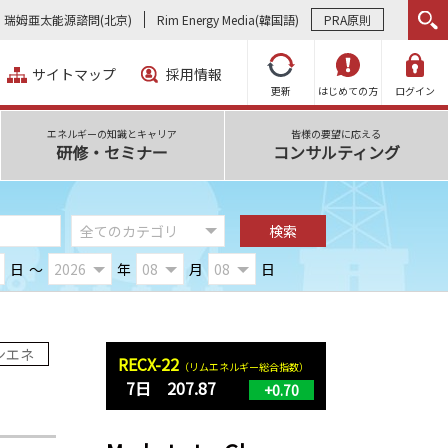
瑞姆亜太能源諮問(北京)
Rim Energy Media(韓国語)
PRA原則
サイトマップ
採用情報
更新
はじめての方
ログイン
エネルギーの知識とキャリア
皆様の要望に応える
研修・セミナー
コンサルティング
日
～
年
月
日
ンエネ
RECX-22
（リムエネルギー総合指数）
7日 207.87
+0.70