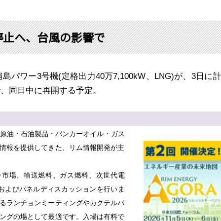
停止へ、台風の影響で
扇島パワー
3
号機
(
定格出力
40
万
7,100kW
、
LNG)
が、
3
日に
で、同日中に再開する予定。
ら原油・石油製品・バンカーオイル・ガス
情報を提供してきた、リム情報開発が主
ー市場、輸送燃料、ガス燃料、次世代電
およびパネルディスカッションを行いま
るランチョンミーティングやカクテルパ
ングの場として最適です。入場は有料で