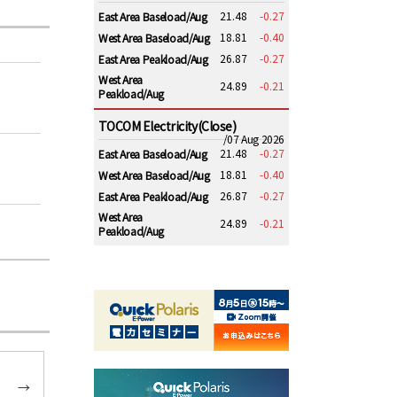
21.48
-0.27
East Area Baseload/Aug
18.81
-0.40
West Area Baseload/Aug
26.87
-0.27
East Area Peakload/Aug
West Area
24.89
-0.21
Peakload/Aug
TOCOM Electricity(Close)
/07 Aug 2026
21.48
-0.27
East Area Baseload/Aug
18.81
-0.40
West Area Baseload/Aug
26.87
-0.27
East Area Peakload/Aug
West Area
24.89
-0.21
Peakload/Aug
→