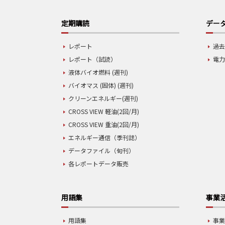
定期購読
データ
レポート
過去
レポート（試読）
電力
液体バイオ燃料 (週刊)
バイオマス (固体) (週刊)
クリーンエネルギー(週刊)
CROSS VIEW 軽油(2回/月)
CROSS VIEW 重油(2回/月)
エネルギー通信（季刊誌）
データファイル（旬刊）
各レポートデータ販売
用語集
事業
用語集
事