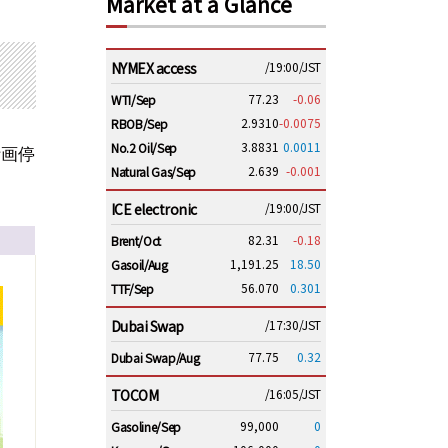
Market at a Glance
NYMEX access
/19:00/JST
77.23
-0.06
WTI/Sep
2.9310
-0.0075
RBOB/Sep
3.8831
0.0011
No.2 Oil/Sep
計画停
2.639
-0.001
Natural Gas/Sep
ICE electronic
/19:00/JST
82.31
-0.18
Brent/Oct
1,191.25
18.50
Gasoil/Aug
56.070
0.301
TTF/Sep
Dubai Swap
/17:30/JST
77.75
0.32
Dubai Swap/Aug
TOCOM
/16:05/JST
99,000
0
Gasoline/Sep