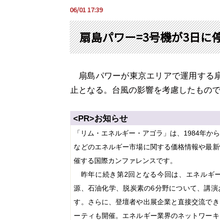
06/01 17:39
扇島パワー=3号機が3日に
扇島パワーが東京エリアで運用する
止となる。
台風の影響を考慮したもの
<PR>
お知らせ
「リム・エネルギー・アゴラ」は、
1984
年か
などのエネルギー市場に関する価格情報や最新
催する国際カンファレンスです。
昨年に続き第
2
回となる今回は、エネルギ
源、石油化学、脱炭素の
6
分野について、講演
す。さらに、登壇者や出展企業と直接交流でき
ーティも開催。エネルギー業界のネットワーキ