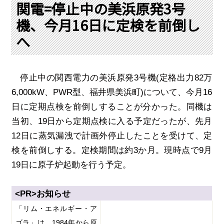
PRA原則
関電=停止中の美浜原発3号
機、今月16日に定検を前倒し
Q & A
English Website
へ
会社概要
瑞姆亜太能源諮問(北京)
お問い合わせ
Rim Energy Media(韓国語)
年間休刊日
停止中の関西電力の美浜原発
3
号機
(
定格出力
82
万
サイトマップ
6,000kW
、
PWR
型、福井県美浜町
)
について、今月
16
採用情報
日に定期点検を前倒しすることが分かった。同機は
当初、
19
日から定期点検に入る予定だったが、先月
12
日に蒸気漏洩で計画外停止したことを受けて、定
検を前倒しする。定検期間は約
3
か月。現時点で
9
月
19
日に原子炉起動を行う予定。
<PR>
お知らせ
「リム・エネルギー・ア
ゴラ」は、
1984
年から原