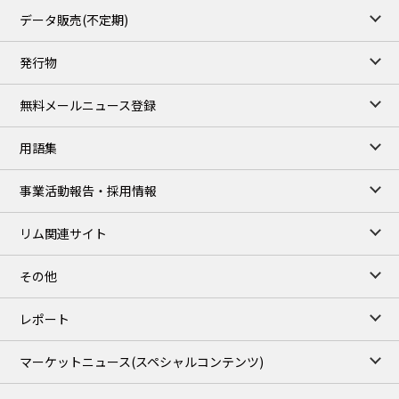
55.769
3.365
TTF/Sep
データ販売(不定期)
TOCOM close
/07 Aug 2026
発行物
99,000
0
Gasoline/Sep
106,000
0
Kerosene/Sep
無料メールニュース登録
105,400
500
Gasoil/Sep
77,870
1,370
ME Crude/Aug
用語集
Chukyo close
/07 Aug 2026
97,000
0
事業活動報告・採用情報
Gasoline/Sep
105,000
0
Kerosene/Sep
リム関連サイト
JEPX
/08 Aug 2026
19.06
-4.02
DA-24/Index.
その他
18.75
-6.20
DA-DT/Index.
15.22
-8.48
DA-PT/Index.
レポート
TOCOM Electricity
/16:05/JST
マーケットニュース
(スペシャルコンテンツ)
21.48
-0.27
East Area Baseload/Aug
18.81
-0.40
West Area Baseload/Aug