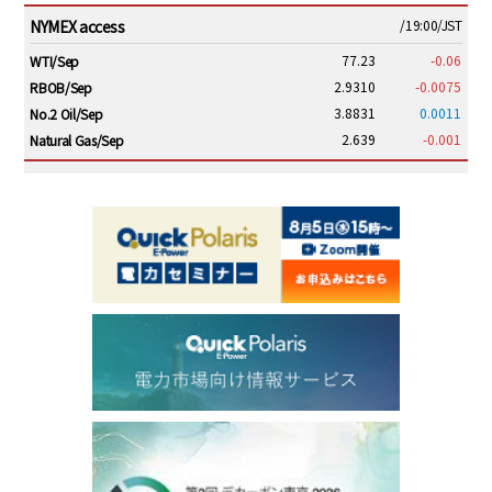
NYMEX access
/19:00/JST
77.23
-0.06
WTI/Sep
2.9310
-0.0075
RBOB/Sep
3.8831
0.0011
No.2 Oil/Sep
2.639
-0.001
Natural Gas/Sep
ICE electronic
/19:00/JST
82.31
-0.18
Brent/Oct
1,191.25
18.50
Gasoil/Aug
56.070
0.301
TTF/Sep
Dubai Swap
/17:30/JST
77.75
0.32
Dubai Swap/Aug
TOCOM
/16:05/JST
99,000
0
Gasoline/Sep
106,000
0
Kerosene/Sep
105,400
500
Gasoil/Sep