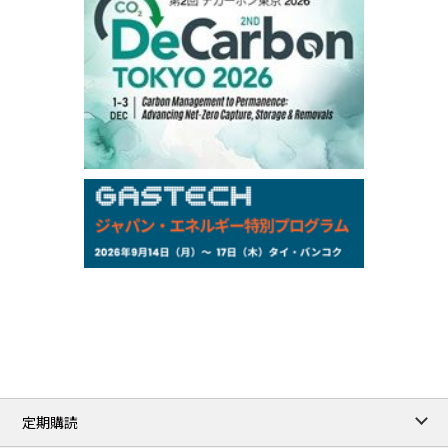
77,870
1,370
ME Crude/Aug
Chukyo
/16:05/JST
97,000
0
Gasoline/Sep
105,000
0
Kerosene/Sep
Exchange Rate
/16:00/JST
159.64
-0.85
TTS
158.35
0.17
Inter Bank
NYMEX close
/06 Aug 2026
77.29
2.07
WTI/Sep
2.9385
0.0997
RBOB/Sep
3.8820
0.0858
No.2/Sep
2.640
-0.048
Natural Gas/Sep
ICE close
/06 Aug 2026
82.49
3.04
Brent/Oct
定期購読
1,172.75
2.50
Gasoil/Aug