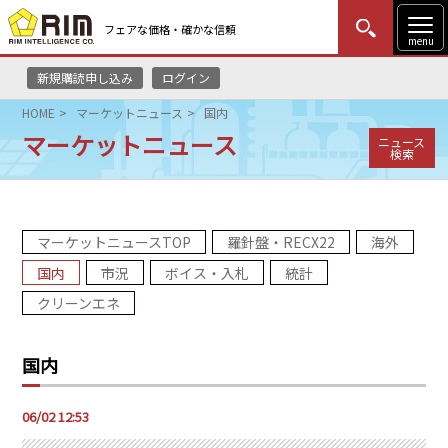
フェアな価格・確かな信頼
menu
新規購読申し込み
ログイン
MENU
更新
はじめての方
ログイン
HOME
マーケットニュース
国内
マーケットニュース
ニュース
HOME
検索
マーケットニュース
マーケットニュースTOP
羅針盤・RECX22
海外
リムレポート
国内
市況
ボイス・入札
統計
メソドロジー
クリーンエネ
研修・セミナー
国内
コンサルティング
06/02 12:53