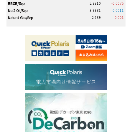
2.9310
-0.0075
RBOB/Sep
3.8831
0.0011
No.2 Oil/Sep
2.639
-0.001
Natural Gas/Sep
ICE electronic
/19:00/JST
82.31
-0.18
Brent/Oct
1,191.25
18.50
Gasoil/Aug
56.070
0.301
TTF/Sep
Dubai Swap
/17:30/JST
77.75
0.32
Dubai Swap/Aug
TOCOM
/16:05/JST
99,000
0
Gasoline/Sep
106,000
0
Kerosene/Sep
105,400
500
Gasoil/Sep
77,870
1,370
ME Crude/Aug
Chukyo
/16:05/JST