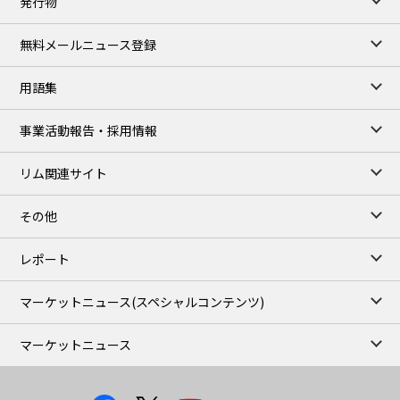
発行物
99,000
0
Gasoline/Sep
106,000
0
Kerosene/Sep
無料メールニュース登録
105,400
500
Gasoil/Sep
77,870
1,370
ME Crude/Aug
用語集
Chukyo close
/07 Aug 2026
97,000
0
事業活動報告・採用情報
Gasoline/Sep
105,000
0
Kerosene/Sep
リム関連サイト
JEPX
/08 Aug 2026
19.06
-4.02
DA-24/Index.
その他
18.75
-6.20
DA-DT/Index.
15.22
-8.48
DA-PT/Index.
レポート
TOCOM Electricity
/16:05/JST
マーケットニュース
(スペシャルコンテンツ)
21.48
-0.27
East Area Baseload/Aug
18.81
-0.40
West Area Baseload/Aug
マーケットニュース
26.87
-0.27
East Area Peakload/Aug
24.89
-0.21
West Area Peakload/Aug