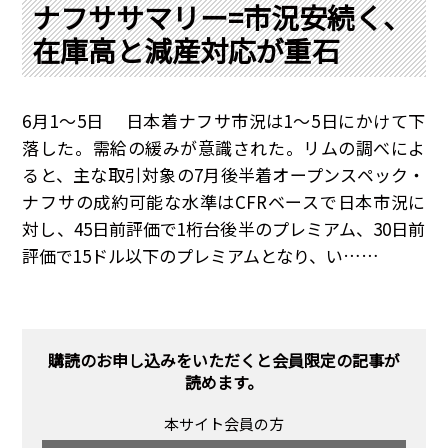
PRA原則
ナフササマリー=市況安続く、
在庫高と減産対応が重石
Q & A
English Website
会社概要
瑞姆亜太能源諮問(北京)
お問い合わせ
Rim Energy Media(韓国語)
6月1～5日 日本着ナフサ市況は1～5日にかけて下
年間休刊日
落した。需給の緩みが意識された。リムの調べによ
サイトマップ
ると、主な取引対象の7月後半着オープンスペック・
ナフサの成約可能な水準はCFRベースで日本市況に
採用情報
対し、45日前評価で1桁台後半のプレミアム、30日前
評価で15ドル以下のプレミアムとなり、い……
購読のお申し込みをいただくと会員限定の記事が
読めます。
本サイト会員の方