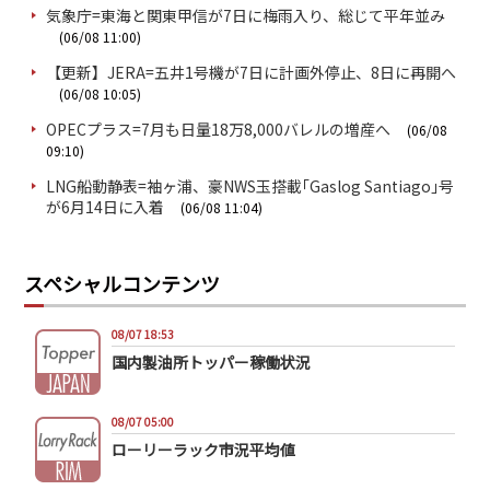
気象庁=東海と関東甲信が7日に梅雨入り、総じて平年並み
(06/08 11:00)
【更新】JERA=五井1号機が7日に計画外停止、8日に再開へ
(06/08 10:05)
OPECプラス=7月も日量18万8,000バレルの増産へ
(06/08
09:10)
LNG船動静表=袖ヶ浦、豪NWS玉搭載｢Gaslog Santiago｣号
が6月14日に入着
(06/08 11:04)
スペシャルコンテンツ
08/07 18:53
国内製油所トッパー稼働状況
08/07 05:00
ローリーラック市況平均値