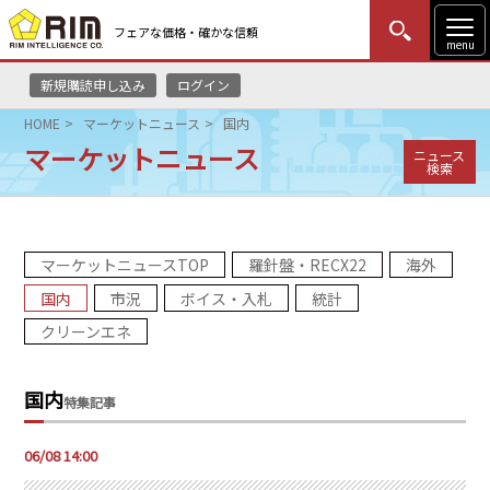
フェアな価格・確かな信頼
menu
新規購読申し込み
ログイン
MENU
更新
はじめての方
ログイン
HOME
マーケットニュース
国内
マーケットニュース
ニュース
HOME
検索
マーケットニュース
マーケットニュースTOP
羅針盤・RECX22
海外
リムレポート
国内
市況
ボイス・入札
統計
メソドロジー
クリーンエネ
研修・セミナー
国内
特集記事
コンサルティング
06/08 14:00