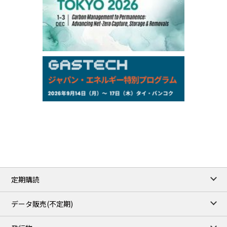
97,000
0
Gasoline/Sep
105,000
0
Kerosene/Sep
Exchange Rate
/16:00/JST
159.64
-0.85
TTS
158.35
0.17
Inter Bank
NYMEX close
/06 Aug 2026
77.29
2.07
WTI/Sep
2.9385
0.0997
RBOB/Sep
3.8820
0.0858
No.2/Sep
2.640
-0.048
Natural Gas/Sep
ICE close
/06 Aug 2026
82.49
3.04
Brent/Oct
定期購読
1,172.75
2.50
Gasoil/Aug
55.769
3.365
TTF/Sep
データ販売(不定期)
TOCOM close
/07 Aug 2026