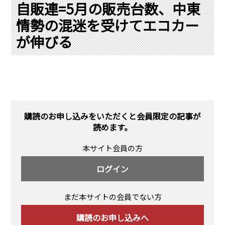
PRA原則
自販連=5月の販売台数、中東
情勢の混迷を受けてエコカー
Q & A
English Website
が伸びる
会社概要
瑞姆亜太能源諮問(北京)
お問い合わせ
Rim Energy Media(韓国語)
年間休刊日
サイトマップ
採用情報
購読のお申し込みをいただくと会員限定の記事が
読めます。
本サイト会員の方
ログイン
まだ本サイトの会員でない方
購読のお申し込みへ