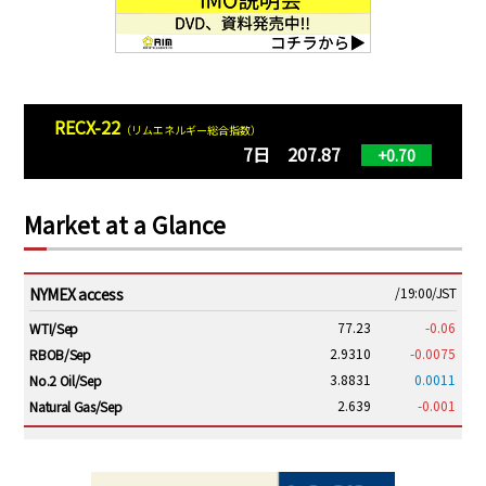
RECX-22
（リムエネルギー総合指数）
7日 207.87
+0.70
Market at a Glance
NYMEX access
/19:00/JST
77.23
-0.06
WTI/Sep
2.9310
-0.0075
RBOB/Sep
3.8831
0.0011
No.2 Oil/Sep
2.639
-0.001
Natural Gas/Sep
ICE electronic
/19:00/JST
82.31
-0.18
Brent/Oct