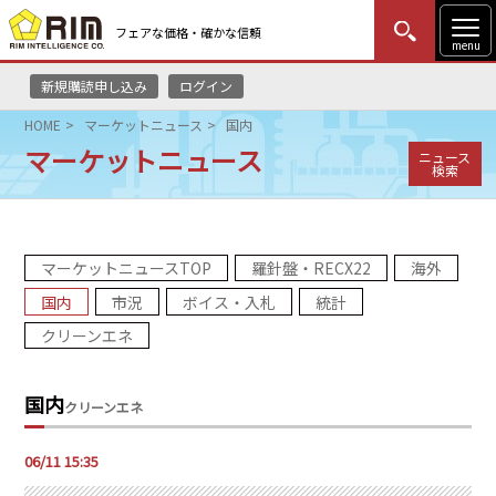
フェアな価格・確かな信頼
menu
新規購読申し込み
ログイン
MENU
更新
はじめての方
ログイン
HOME
マーケットニュース
国内
マーケットニュース
ニュース
HOME
検索
マーケットニュース
マーケットニュースTOP
羅針盤・RECX22
海外
リムレポート
国内
市況
ボイス・入札
統計
メソドロジー
クリーンエネ
研修・セミナー
国内
クリーンエネ
コンサルティング
06/11 15:35