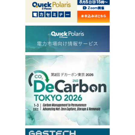
1,191.25
18.50
Gasoil/Aug
56.070
0.301
TTF/Sep
Dubai Swap
/17:30/JST
77.75
0.32
Dubai Swap/Aug
TOCOM
/16:05/JST
99,000
0
Gasoline/Sep
106,000
0
Kerosene/Sep
105,400
500
Gasoil/Sep
77,870
1,370
ME Crude/Aug
Chukyo
/16:05/JST
97,000
0
Gasoline/Sep
105,000
0
Kerosene/Sep
Exchange Rate
/16:00/JST
159.64
-0.85
TTS
158.35
0.17
Inter Bank