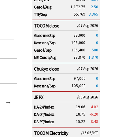
1,172.75
2.50
Gasoil/Aug
55.769
3.365
TTF/Sep
TOCOM close
/07 Aug 2026
99,000
0
Gasoline/Sep
106,000
0
Kerosene/Sep
105,400
500
Gasoil/Sep
77,870
1,370
ME Crude/Aug
Chukyo close
/07 Aug 2026
97,000
0
Gasoline/Sep
105,000
0
Kerosene/Sep
JEPX
/08 Aug 2026
→
19.06
-4.02
DA-24/Index.
18.75
-6.20
DA-DT/Index.
15.22
-8.48
DA-PT/Index.
TOCOM Electricity
/16:05/JST