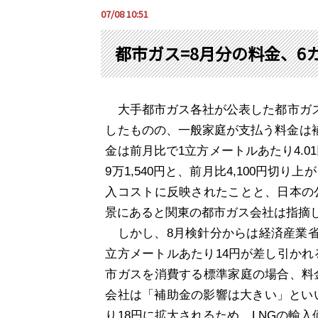
07/08 10:51
都市ガス=8月分の料金、6
大手都市ガス各社が公表した都市ガ
したものの、一般家庭が支払う料金は
金は前月比で
1
立方メートルあたり
4.01
9
万
1,540
円と、前月比
4,100
円切り上が
入コストに反映されたことと、日本の
景にあると関東の都市ガス会社は指摘
しかし、
8
月検針分からは経済産業
立方メートルあたり
14
円が差し引かれ
市ガスを消費する標準家庭の場合、料
会社は「補助金の影響は大きい」とい
り
18
円に拡大されるため、
LNG
の輸入