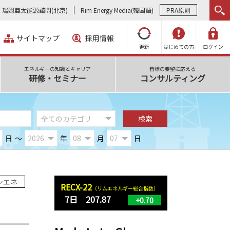
瑞姆亜太能源諮問(北京)
Rim Energy Media(韓国語)
PRA原則
サイトマップ
採用情報
更新
はじめての方
ログイン
エネルギーの知識とキャリア
皆様の要望に応える
研修・セミナー
コンサルティング
日
～
年
月
日
ンエネ
RECX-22
（リムエネルギー総合指数）
7日 207.87
+0.70