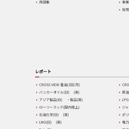
用語集
事
採
レポート
CROSS VIEW 重油(2回/月)
CRO
バンカーオイル(日)
(英)
原油
アジア製品(日)
・製品(英)
LPG
ローリーラック(国内陸上)
ジャ
石油化学(日)
(英)
ポリ
LNG(日)
(英)
電力