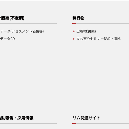
販売(不定期)
発行物
データ(アセスメント価格等)
出版物(書籍)
データCD
立ち寄りセミナーDVD・資料
活動報告・採用情報
リム関連サイト