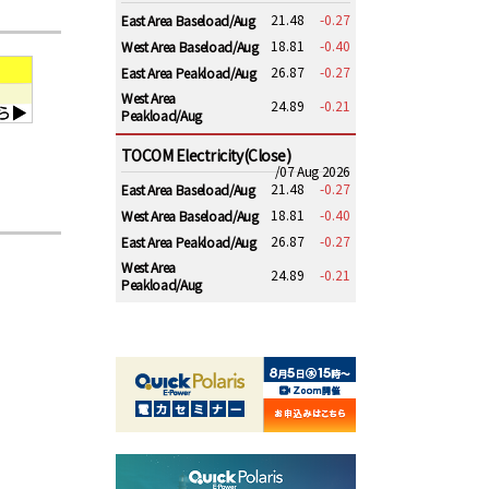
21.48
-0.27
East Area Baseload/Aug
18.81
-0.40
West Area Baseload/Aug
26.87
-0.27
East Area Peakload/Aug
West Area
24.89
-0.21
Peakload/Aug
TOCOM Electricity(Close)
/07 Aug 2026
21.48
-0.27
East Area Baseload/Aug
18.81
-0.40
West Area Baseload/Aug
26.87
-0.27
East Area Peakload/Aug
West Area
24.89
-0.21
Peakload/Aug