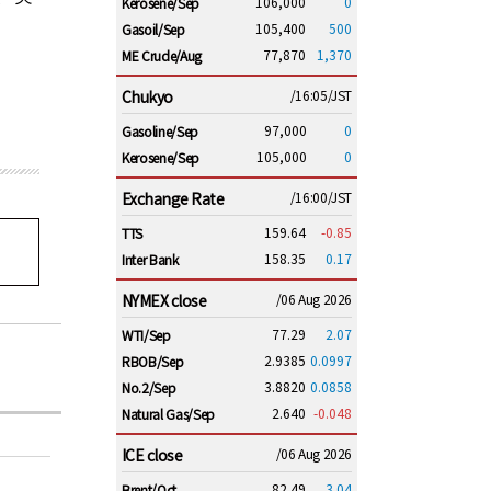
106,000
0
Kerosene/Sep
105,400
500
Gasoil/Sep
77,870
1,370
ME Crude/Aug
Chukyo
/16:05/JST
97,000
0
Gasoline/Sep
105,000
0
Kerosene/Sep
Exchange Rate
/16:00/JST
159.64
-0.85
TTS
158.35
0.17
Inter Bank
NYMEX close
/06 Aug 2026
77.29
2.07
WTI/Sep
2.9385
0.0997
RBOB/Sep
3.8820
0.0858
No.2/Sep
2.640
-0.048
Natural Gas/Sep
ICE close
/06 Aug 2026
82.49
3.04
Brent/Oct