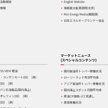
業活動報告
English Website
用情報
瑞姆亜太能源諮問(北京)
Rim Energy Media(韓国語)
日本エネルギープランナー協会
マーケットニュース
(スペシャルコンテンツ)
SS VIEW 軽油
国内製油所トッパー稼働状況
・コンデンセート(日)
(英)
ローリーラック市況平均値
(日)
(英)
アジア製油所トッパー稼働状況
パン石油製品(国内海上)
国内海上スポット月間平均値
オレフィン(日)
(英)
原油CIF価格-JCC見通し
(日)
(英)
原発稼働状況