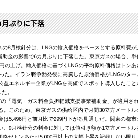
カ月ぶりに下落
スの
8
月検針分は、
LNG
の輸入価格をベースとする原料費が
補助金の影響で
6
カ月ぶりに下落した。東京ガスの場合、単
円の上げ。輸入価格に基づく
LNG
の平均原料価格はトンあ
った。イラン戦争勃発後に高騰した原油価格が
LNG
のター
公益エネルギー企業が
LNG
を高値でスポット購入したこと
した。
省の「電気・ガス料金負担軽減支援事業補助金」が適用さ
る。このため、東京ガスの供給区内で月間
30
立方メートル
金は
5,496
円と前月比で
299
円下がる見通しだ。関東の都市
い、
9
月検針分の料金に対しては値引き額が
1
立方メートル
価格がトンあたり
5,000
円以上の大幅上昇を記録しない限り