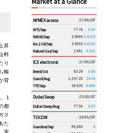
Market at a Glance
NYMEX access
/17:00/JST
77.76
0.47
WTI/Sep
2.9695
0.0310
RBOB/Sep
3.9055
0.0235
No.2 Oil/Sep
上昇
2.661
0.021
Natural Gas/Sep
位料
ICE electronic
/17:00/JST
たり
83.29
0.80
Brent/Oct
ム輸
1,197.25
24.50
Gasoil/Aug
が背
56.635
0.866
TTF/Sep
Dubai Swap
/15:30/JST
れ、
1
77.50
0.07
の都
Dubai Swap/Aug
ガス
TOCOM
/16:05/JST
あた
99,000
0
Gasoline/Sep
、実