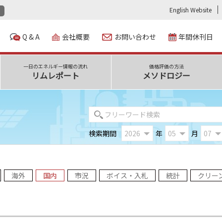
English Website
Q & A
会社概要
お問い合わせ
年間休刊日
一日のエネルギー情報の流れ
価格評価の方法
リムレポート
メソドロジー
検索期間
年
月
海外
国内
市況
ボイス・入札
統計
クリー