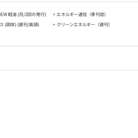
VIEW 軽油 (月/2回の発行)
エネルギー通信（季刊誌）
 (固体) (週刊/英語)
クリーンエネルギー（週刊）