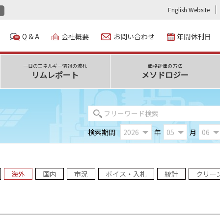
English Website
Q & A
会社概要
お問い合わせ
年間休刊日
一日のエネルギー情報の流れ
価格評価の方法
リムレポート
メソドロジー
検索期間
年
月
海外
国内
市況
ボイス・入札
統計
クリー