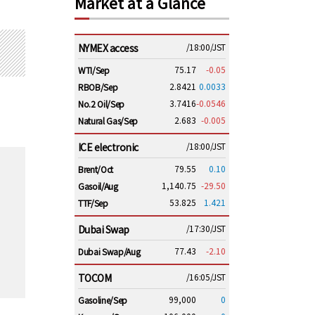
Market at a Glance
NYMEX access
/18:00/JST
75.17
-0.05
WTI/Sep
2.8421
0.0033
RBOB/Sep
3.7416
-0.0546
No.2 Oil/Sep
2.683
-0.005
Natural Gas/Sep
ICE electronic
/18:00/JST
79.55
0.10
Brent/Oct
1,140.75
-29.50
Gasoil/Aug
53.825
1.421
TTF/Sep
Dubai Swap
/17:30/JST
77.43
-2.10
Dubai Swap/Aug
TOCOM
/16:05/JST
99,000
0
Gasoline/Sep