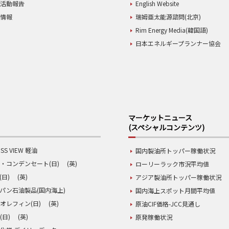
業活動報告
English Website
用情報
瑞姆亜太能源諮問(北京)
Rim Energy Media(韓国語)
日本エネルギープランナー協会
マーケットニュース
(スペシャルコンテンツ)
SS VIEW 軽油
国内製油所トッパー稼働状況
・コンデンセート(日)
(英)
ローリーラック市況平均値
(日)
(英)
アジア製油所トッパー稼働状況
パン石油製品(国内海上)
国内海上スポット月間平均値
オレフィン(日)
(英)
原油CIF価格-JCC見通し
(日)
(英)
原発稼働状況