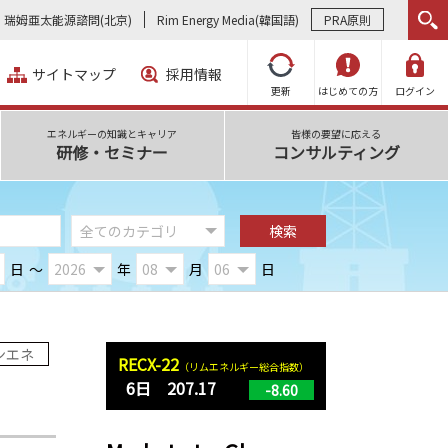
瑞姆亜太能源諮問(北京)
Rim Energy Media(韓国語)
PRA原則
サイトマップ
採用情報
更新
はじめての方
ログイン
エネルギーの知識とキャリア
皆様の要望に応える
研修・セミナー
コンサルティング
日
～
年
月
日
ンエネ
RECX-22
（リムエネルギー総合指数）
6日 207.17
-8.60