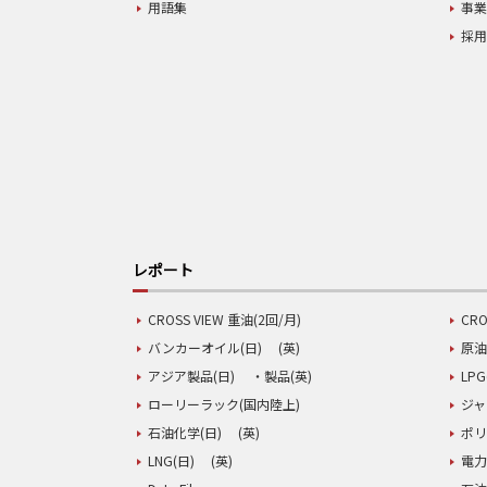
用語集
事
採
レポート
CROSS VIEW 重油(2回/月)
CRO
バンカーオイル(日)
(英)
原油
アジア製品(日)
・製品(英)
LPG
ローリーラック(国内陸上)
ジャ
石油化学(日)
(英)
ポリ
LNG(日)
(英)
電力