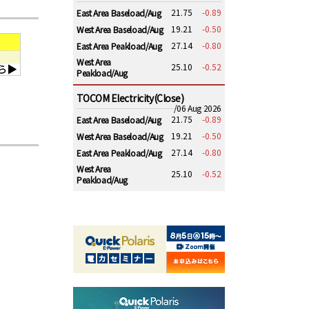
21.75
-0.89
East Area Baseload/Aug
19.21
-0.50
West Area Baseload/Aug
27.14
-0.80
East Area Peakload/Aug
West Area
25.10
-0.52
Peakload/Aug
TOCOM Electricity(Close)
/06 Aug 2026
21.75
-0.89
East Area Baseload/Aug
19.21
-0.50
West Area Baseload/Aug
27.14
-0.80
East Area Peakload/Aug
West Area
25.10
-0.52
Peakload/Aug