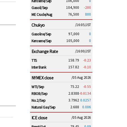
106,000
0
Kerosene/Sep
104,900
-200
Gasoil/Sep
76,500
800
ME Crude/Aug
Chukyo
/16:05/JST
97,000
0
Gasoline/Sep
105,000
0
Kerosene/Sep
Exchange Rate
/16:00/JST
158.79
-0.23
TTS
157.82
-0.10
Inter Bank
NYMEX close
/05 Aug 2026
75.22
-0.55
WTI/Sep
2.8388
-0.0134
RBOB/Sep
3.7962
0.0257
No.2/Sep
2.688
0.006
Natural Gas/Sep
ICE close
/05 Aug 2026
79.45
0.09
Brent/Oct