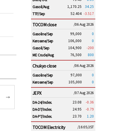
1,170.25
34.25
Gasoil/Aug
52.404
-3.517
TTF/Sep
TOCOM close
/06 Aug 2026
99,000
0
Gasoline/Sep
106,000
0
Kerosene/Sep
104,900
-200
Gasoil/Sep
76,500
800
ME Crude/Aug
Chukyo close
/06 Aug 2026
97,000
0
Gasoline/Sep
105,000
0
Kerosene/Sep
JEPX
/07 Aug 2026
→
23.08
-0.36
DA-24/Index.
24.95
-0.79
DA-DT/Index.
23.70
1.20
DA-PT/Index.
TOCOM Electricity
/16:05/JST