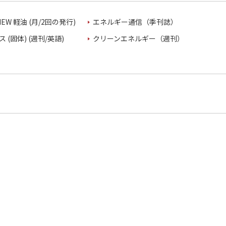
VIEW 軽油 (月/2回の発行)
エネルギー通信（季刊誌）
 (固体) (週刊/英語)
クリーンエネルギー（週刊）