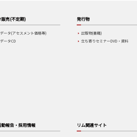
販売(不定期)
発行物
データ(アセスメント価格等)
出版物(書籍)
データCD
立ち寄りセミナーDVD・資料
活動報告・採用情報
リム関連サイト