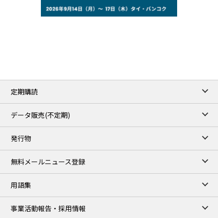
78.18
0.89
WTI/Sep
2.9853
0.0468
RBOB/Sep
3.9024
0.0204
No.2/Sep
2.662
0.022
Natural Gas/Sep
ICE close
/07 Aug 2026
83.55
1.06
Brent/Oct
定期購読
1,197.00
24.25
Gasoil/Aug
55.544
-0.225
TTF/Sep
データ販売(不定期)
TOCOM close
/07 Aug 2026
発行物
99,000
0
Gasoline/Sep
106,000
0
Kerosene/Sep
無料メールニュース登録
105,400
500
Gasoil/Sep
77,870
1,370
ME Crude/Aug
用語集
Chukyo close
/07 Aug 2026
97,000
0
事業活動報告・採用情報
Gasoline/Sep