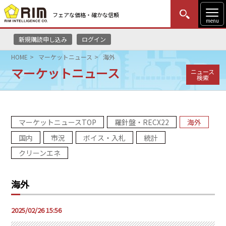
フェアな価格・確かな信頼
menu
新規購読申し込み
ログイン
MENU
更新
はじめての方
ログイン
HOME
マーケットニュース
海外
マーケットニュース
ニュース
HOME
検索
マーケットニュース
マーケットニュースTOP
羅針盤・RECX22
海外
リムレポート
国内
市況
ボイス・入札
統計
メソドロジー
クリーンエネ
研修・セミナー
海外
コンサルティング
2025/02/26 15:56