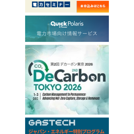
56.735
1.191
TTF/Sep
Dubai Swap
/10:45/JST
79.11
1.36
Dubai Swap/Aug
TOCOM
/11:35/JST
-
-
Gasoline/Sep
-
-
Kerosene/Sep
-
-
Gasoil/Sep
-
-
ME Crude/Aug
Chukyo
/11:35/JST
-
-
Gasoline/Sep
-
-
Kerosene/Sep
Exchange Rate
/10:00/JST
158.98
0.66
TTS
157.94
0.41
Inter Bank
NYMEX close
/07 Aug 2026