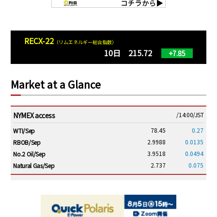
RECX-22
（リムエネルギー総合指数）
10日 215.72
+7.85
Market at a Glance
NYMEX access
/14:00/JST
78.45
0.27
WTI/Sep
2.9988
0.0135
RBOB/Sep
3.9518
0.0494
No.2 Oil/Sep
2.737
0.075
Natural Gas/Sep
ICE electronic
/14:00/JST
83.97
0.42
Brent/Oct
1,213.00
16.00
Gasoil/Aug