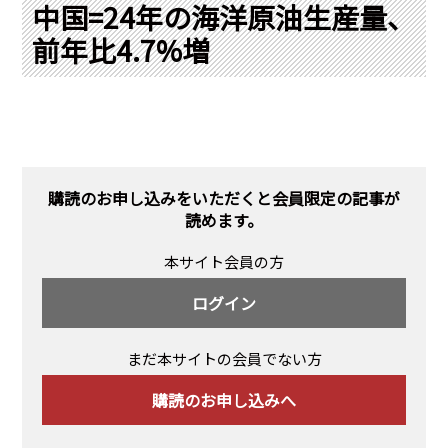
PRA原則
中国=24年の海洋原油生産量、
前年比4.7%増
Q & A
English Website
会社概要
瑞姆亜太能源諮問(北京)
お問い合わせ
Rim Energy Media(韓国語)
年間休刊日
サイトマップ
購読のお申し込みをいただくと会員限定の記事が
採用情報
読めます。
本サイト会員の方
ログイン
まだ本サイトの会員でない方
購読のお申し込みへ