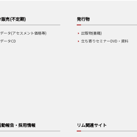
販売(不定期)
発行物
データ(アセスメント価格等)
出版物(書籍)
データCD
立ち寄りセミナーDVD・資料
活動報告・採用情報
リム関連サイト