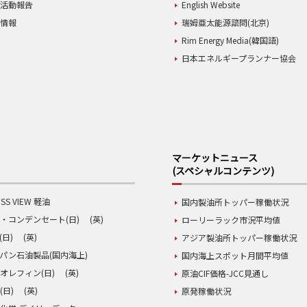
業活動報告
English Website
用情報
瑞姆亜太能源諮問(北京)
Rim Energy Media(韓国語)
日本エネルギープランナー協会
マーケットニュース
(スペシャルコンテンツ)
SS VIEW 軽油
国内製油所トッパー稼働状況
・コンデンセート(日)
(英)
ローリーラック市況平均値
(日)
(英)
アジア製油所トッパー稼働状況
パン石油製品(国内海上)
国内海上スポット月間平均値
オレフィン(日)
(英)
原油CIF価格-JCC見通し
(日)
(英)
原発稼働状況