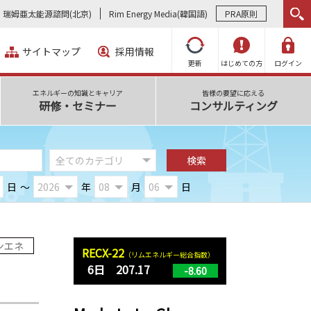
瑞姆亜太能源諮問(北京)
Rim Energy Media(韓国語)
PRA原則
サイトマップ
採用情報
更新
はじめての方
ログイン
エネルギーの知識とキャリア
皆様の要望に応える
研修・セミナー
コンサルティング
日
～
年
月
日
ンエネ
RECX-22
（リムエネルギー総合指数）
6日 207.17
-8.60