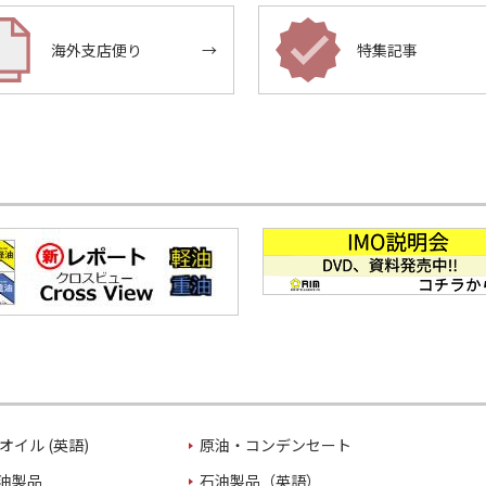
海外支店便り
→
特集記事
オイル (英語)
原油・コンデンセート
油製品
石油製品（英語）