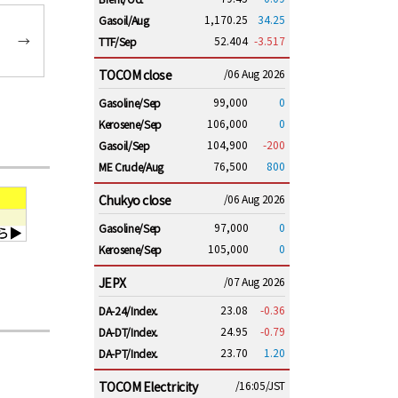
1,170.25
34.25
Gasoil/Aug
→
52.404
-3.517
TTF/Sep
TOCOM close
/06 Aug 2026
99,000
0
Gasoline/Sep
106,000
0
Kerosene/Sep
104,900
-200
Gasoil/Sep
76,500
800
ME Crude/Aug
Chukyo close
/06 Aug 2026
97,000
0
Gasoline/Sep
105,000
0
Kerosene/Sep
JEPX
/07 Aug 2026
23.08
-0.36
DA-24/Index.
24.95
-0.79
DA-DT/Index.
23.70
1.20
DA-PT/Index.
TOCOM Electricity
/16:05/JST