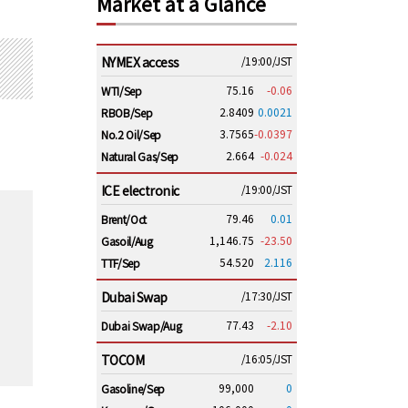
Market at a Glance
NYMEX access
/19:00/JST
75.16
-0.06
WTI/Sep
2.8409
0.0021
RBOB/Sep
3.7565
-0.0397
No.2 Oil/Sep
2.664
-0.024
Natural Gas/Sep
ICE electronic
/19:00/JST
79.46
0.01
Brent/Oct
1,146.75
-23.50
Gasoil/Aug
54.520
2.116
TTF/Sep
Dubai Swap
/17:30/JST
77.43
-2.10
Dubai Swap/Aug
TOCOM
/16:05/JST
99,000
0
Gasoline/Sep