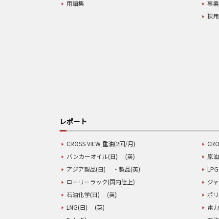
用語集
事
採
レポート
CROSS VIEW 重油(2回/月)
CRO
バンカーオイル(日)
(英)
原油
アジア製品(日)
・製品(英)
LPG
ローリーラック(国内陸上)
ジャ
石油化学(日)
(英)
ポリ
LNG(日)
(英)
電力