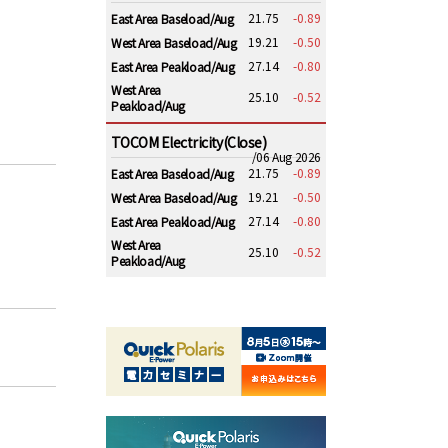
21.75
-0.89
East Area Baseload/Aug
19.21
-0.50
West Area Baseload/Aug
27.14
-0.80
East Area Peakload/Aug
West Area
25.10
-0.52
Peakload/Aug
TOCOM Electricity(Close)
/06 Aug 2026
21.75
-0.89
East Area Baseload/Aug
19.21
-0.50
West Area Baseload/Aug
27.14
-0.80
East Area Peakload/Aug
West Area
25.10
-0.52
Peakload/Aug