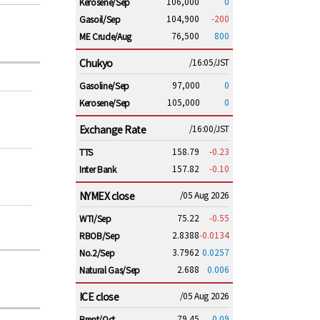
106,000
0
Kerosene/Sep
104,900
-200
Gasoil/Sep
76,500
800
ME Crude/Aug
Chukyo
/16:05/JST
97,000
0
Gasoline/Sep
105,000
0
Kerosene/Sep
Exchange Rate
/16:00/JST
158.79
-0.23
TTS
157.82
-0.10
Inter Bank
NYMEX close
/05 Aug 2026
75.22
-0.55
WTI/Sep
2.8388
-0.0134
RBOB/Sep
3.7962
0.0257
No.2/Sep
2.688
0.006
Natural Gas/Sep
ICE close
/05 Aug 2026
79.45
0.09
Brent/Oct