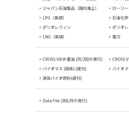
ジャパン石油製品（国内海上）
ローリー
LPG（英語）
石油化学
ポリオレフィン
ポリオレ
LNG（英語）
電力
CROSS VIEW 重油 (月/2回の発行)
CROSS 
バイオマス (固体) (週刊)
バイオマス
液体バイオ燃料(週刊)
Data File (3回/月の発行)