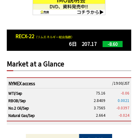
RECX-22
（リムエネルギー総合指数）
6日 207.17
-8.60
Market at a Glance
NYMEX access
/19:00/JST
75.16
-0.06
WTI/Sep
2.8409
0.0021
RBOB/Sep
3.7565
-0.0397
No.2 Oil/Sep
2.664
-0.024
Natural Gas/Sep
ICE electronic
/19:00/JST
79.46
0.01
Brent/Oct