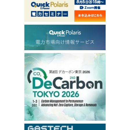
1,146.75
-23.50
Gasoil/Aug
54.520
2.116
TTF/Sep
Dubai Swap
/17:30/JST
77.43
-2.10
Dubai Swap/Aug
TOCOM
/16:05/JST
99,000
0
Gasoline/Sep
106,000
0
Kerosene/Sep
104,900
-200
Gasoil/Sep
76,500
800
ME Crude/Aug
Chukyo
/16:05/JST
97,000
0
Gasoline/Sep
105,000
0
Kerosene/Sep
Exchange Rate
/16:00/JST
158.79
-0.23
TTS
157.82
-0.10
Inter Bank