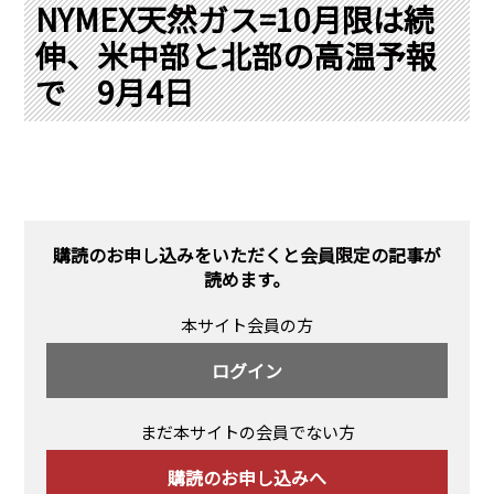
PRA原則
NYMEX天然ガス=10月限は続
伸、米中部と北部の高温予報
Q & A
English Website
で 9月4日
会社概要
瑞姆亜太能源諮問(北京)
お問い合わせ
Rim Energy Media(韓国語)
年間休刊日
サイトマップ
採用情報
購読のお申し込みをいただくと会員限定の記事が
読めます。
本サイト会員の方
ログイン
まだ本サイトの会員でない方
購読のお申し込みへ