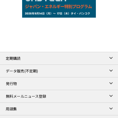
NYMEX close
/05 Aug 2026
75.22
-0.55
WTI/Sep
2.8388
-0.0134
RBOB/Sep
3.7962
0.0257
No.2/Sep
2.688
0.006
Natural Gas/Sep
ICE close
/05 Aug 2026
79.45
0.09
Brent/Oct
定期購読
1,170.25
34.25
Gasoil/Aug
52.404
-3.517
TTF/Sep
データ販売(不定期)
TOCOM close
/06 Aug 2026
発行物
99,000
0
Gasoline/Sep
106,000
0
Kerosene/Sep
無料メールニュース登録
104,900
-200
Gasoil/Sep
76,500
800
ME Crude/Aug
用語集
Chukyo close
/06 Aug 2026