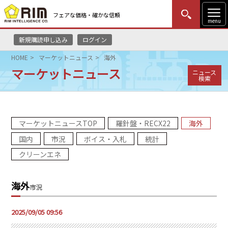
フェアな価格・確かな信頼
menu
新規購読申し込み
ログイン
MENU
更新
はじめての方
ログイン
HOME
マーケットニュース
海外
マーケットニュース
ニュース
HOME
検索
マーケットニュース
マーケットニュースTOP
羅針盤・RECX22
海外
リムレポート
国内
市況
ボイス・入札
統計
メソドロジー
クリーンエネ
研修・セミナー
海外
市況
コンサルティング
2025/09/05 09:56