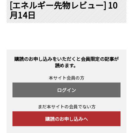
PRA原則
[エネルギー先物レビュー] 10
月14日
Q & A
English Website
会社概要
瑞姆亜太能源諮問(北京)
お問い合わせ
Rim Energy Media(韓国語)
年間休刊日
サイトマップ
購読のお申し込みをいただくと会員限定の記事が
採用情報
読めます。
本サイト会員の方
ログイン
まだ本サイトの会員でない方
購読のお申し込みへ