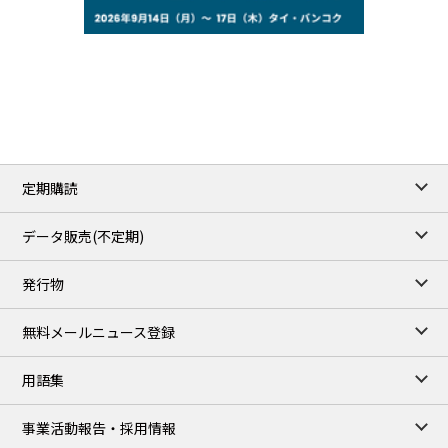
77.29
2.07
WTI/Sep
2.9385
0.0997
RBOB/Sep
3.8820
0.0858
No.2/Sep
2.640
-0.048
Natural Gas/Sep
ICE close
/06 Aug 2026
82.49
3.04
Brent/Oct
定期購読
1,172.75
2.50
Gasoil/Aug
55.769
3.365
TTF/Sep
データ販売(不定期)
TOCOM close
/07 Aug 2026
発行物
99,000
0
Gasoline/Sep
106,000
0
Kerosene/Sep
無料メールニュース登録
105,400
500
Gasoil/Sep
77,870
1,370
ME Crude/Aug
用語集
Chukyo close
/07 Aug 2026
97,000
0
事業活動報告・採用情報
Gasoline/Sep