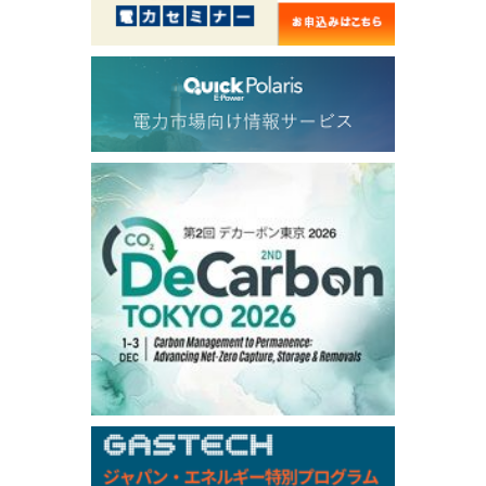
56.070
0.301
TTF/Sep
Dubai Swap
/17:30/JST
77.75
0.32
Dubai Swap/Aug
TOCOM
/16:05/JST
99,000
0
Gasoline/Sep
106,000
0
Kerosene/Sep
105,400
500
Gasoil/Sep
77,870
1,370
ME Crude/Aug
Chukyo
/16:05/JST
97,000
0
Gasoline/Sep
105,000
0
Kerosene/Sep
Exchange Rate
/16:00/JST
159.64
-0.85
TTS
158.35
0.17
Inter Bank
NYMEX close
/06 Aug 2026