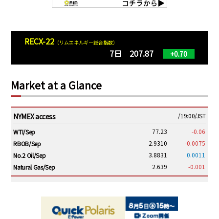
RECX-22
（リムエネルギー総合指数）
7日 207.87
+0.70
Market at a Glance
NYMEX access
/19:00/JST
77.23
-0.06
WTI/Sep
2.9310
-0.0075
RBOB/Sep
3.8831
0.0011
No.2 Oil/Sep
2.639
-0.001
Natural Gas/Sep
ICE electronic
/19:00/JST
82.31
-0.18
Brent/Oct
1,191.25
18.50
Gasoil/Aug