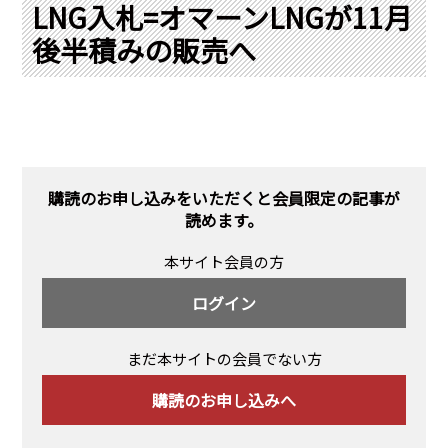
PRA原則
LNG入札=オマーンLNGが11月
後半積みの販売へ
Q & A
English Website
会社概要
瑞姆亜太能源諮問(北京)
お問い合わせ
Rim Energy Media(韓国語)
年間休刊日
サイトマップ
購読のお申し込みをいただくと会員限定の記事が
採用情報
読めます。
本サイト会員の方
ログイン
まだ本サイトの会員でない方
購読のお申し込みへ