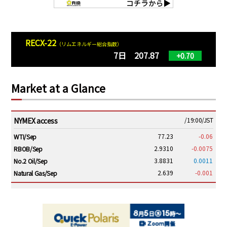
RECX-22
（リムエネルギー総合指数）
7日 207.87
+0.70
Market at a Glance
NYMEX access
/19:00/JST
77.23
-0.06
WTI/Sep
2.9310
-0.0075
RBOB/Sep
3.8831
0.0011
No.2 Oil/Sep
2.639
-0.001
Natural Gas/Sep
ICE electronic
/19:00/JST
82.31
-0.18
Brent/Oct
1,191.25
18.50
Gasoil/Aug