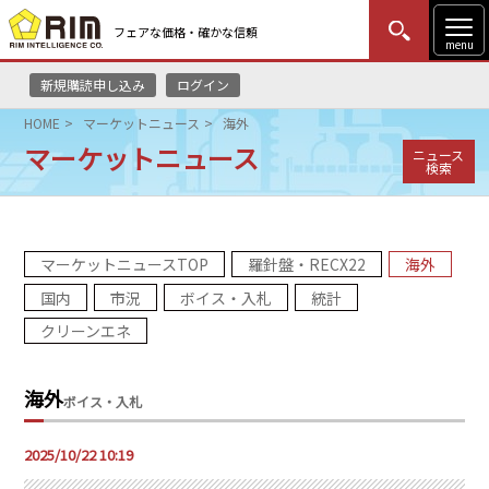
フェアな価格・確かな信頼
menu
新規購読申し込み
ログイン
MENU
更新
はじめての方
ログイン
HOME
マーケットニュース
海外
マーケットニュース
ニュース
HOME
検索
マーケットニュース
マーケットニュースTOP
羅針盤・RECX22
海外
リムレポート
国内
市況
ボイス・入札
統計
メソドロジー
クリーンエネ
研修・セミナー
海外
ボイス・入札
コンサルティング
2025/10/22 10:19