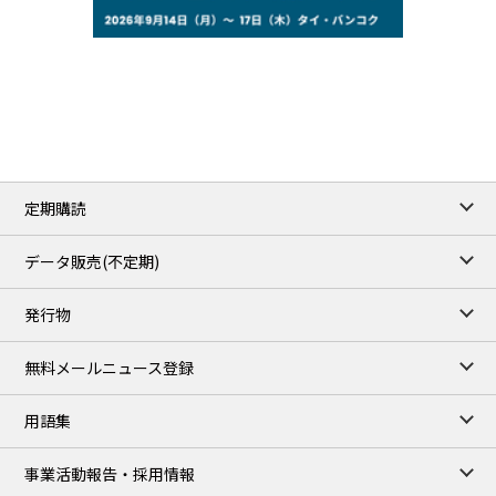
77.29
2.07
WTI/Sep
2.9385
0.0997
RBOB/Sep
3.8820
0.0858
No.2/Sep
2.640
-0.048
Natural Gas/Sep
ICE close
/06 Aug 2026
82.49
3.04
Brent/Oct
定期購読
1,172.75
2.50
Gasoil/Aug
55.769
3.365
TTF/Sep
データ販売(不定期)
TOCOM close
/07 Aug 2026
発行物
99,000
0
Gasoline/Sep
106,000
0
Kerosene/Sep
無料メールニュース登録
105,400
500
Gasoil/Sep
77,870
1,370
ME Crude/Aug
用語集
Chukyo close
/07 Aug 2026
97,000
0
事業活動報告・採用情報
Gasoline/Sep