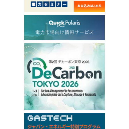
56.070
0.301
TTF/Sep
Dubai Swap
/17:30/JST
77.75
0.32
Dubai Swap/Aug
TOCOM
/16:05/JST
99,000
0
Gasoline/Sep
106,000
0
Kerosene/Sep
105,400
500
Gasoil/Sep
77,870
1,370
ME Crude/Aug
Chukyo
/16:05/JST
97,000
0
Gasoline/Sep
105,000
0
Kerosene/Sep
Exchange Rate
/16:00/JST
159.64
-0.85
TTS
158.35
0.17
Inter Bank
NYMEX close
/06 Aug 2026