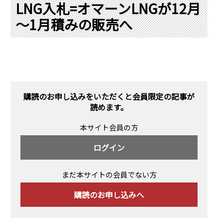
PRA原則
LNG入札=オマーンLNGが12月
～1月積みの販売へ
Q & A
English Website
会社概要
瑞姆亜太能源諮問(北京)
お問い合わせ
Rim Energy Media(韓国語)
年間休刊日
サイトマップ
購読のお申し込みをいただくと会員限定の記事が
採用情報
読めます。
本サイト会員の方
ログイン
まだ本サイトの会員でない方
購読のお申し込みへ