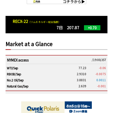
RECX-22
（リムエネルギー総合指数）
7日 207.87
+0.70
Market at a Glance
NYMEX access
/19:00/JST
77.23
-0.06
WTI/Sep
2.9310
-0.0075
RBOB/Sep
3.8831
0.0011
No.2 Oil/Sep
2.639
-0.001
Natural Gas/Sep
ICE electronic
/19:00/JST
82.31
-0.18
Brent/Oct
1,191.25
18.50
Gasoil/Aug