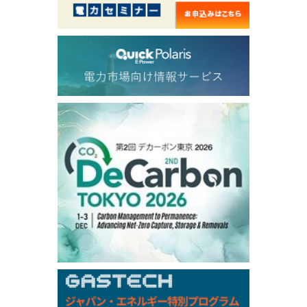
56.070
0.301
TTF/Sep
Dubai Swap
/17:30/JST
77.75
0.32
Dubai Swap/Aug
TOCOM
/16:05/JST
99,000
0
Gasoline/Sep
106,000
0
Kerosene/Sep
105,400
500
Gasoil/Sep
77,870
1,370
ME Crude/Aug
Chukyo
/16:05/JST
97,000
0
Gasoline/Sep
105,000
0
Kerosene/Sep
Exchange Rate
/16:00/JST
159.64
-0.85
TTS
158.35
0.17
Inter Bank
NYMEX close
/06 Aug 2026