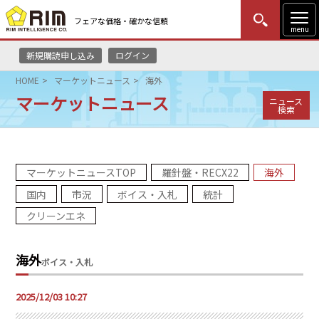
フェアな価格・確かな信頼
menu
新規購読申し込み
ログイン
MENU
更新
はじめての方
ログイン
HOME
マーケットニュース
海外
マーケットニュース
ニュース
HOME
検索
マーケットニュース
マーケットニュースTOP
羅針盤・RECX22
海外
リムレポート
国内
市況
ボイス・入札
統計
メソドロジー
クリーンエネ
研修・セミナー
海外
ボイス・入札
コンサルティング
2025/12/03 10:27