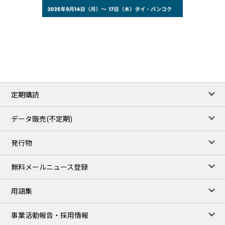
77.29
2.07
WTI/Sep
2.9385
0.0997
RBOB/Sep
3.8820
0.0858
No.2/Sep
2.640
-0.048
Natural Gas/Sep
ICE close
/06 Aug 2026
82.49
3.04
Brent/Oct
定期購読
1,172.75
2.50
Gasoil/Aug
55.769
3.365
TTF/Sep
データ販売(不定期)
TOCOM close
/07 Aug 2026
発行物
99,000
0
Gasoline/Sep
106,000
0
Kerosene/Sep
無料メールニュース登録
105,400
500
Gasoil/Sep
77,870
1,370
ME Crude/Aug
用語集
Chukyo close
/07 Aug 2026
97,000
0
事業活動報告・採用情報
Gasoline/Sep