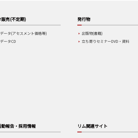
販売(不定期)
発行物
データ(アセスメント価格等)
出版物(書籍)
データCD
立ち寄りセミナーDVD・資料
活動報告・採用情報
リム関連サイト