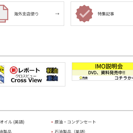
海外支店便り
→
特集記事
オイル (英語)
原油・コンデンセート
油製品
石油製品（英語）