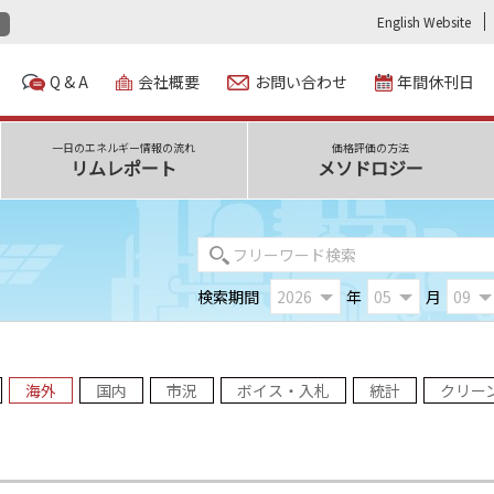
English Website
Q & A
会社概要
お問い合わせ
年間休刊日
一日のエネルギー情報の流れ
価格評価の方法
リムレポート
メソドロジー
検索期間
年
月
海外
国内
市況
ボイス・入札
統計
クリー