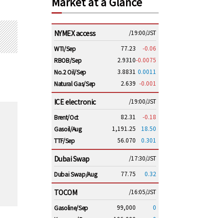
Market at a Glance
NYMEX access
/19:00/JST
77.23
-0.06
WTI/Sep
2.9310
-0.0075
RBOB/Sep
3.8831
0.0011
No.2 Oil/Sep
2.639
-0.001
Natural Gas/Sep
ICE electronic
/19:00/JST
82.31
-0.18
Brent/Oct
1,191.25
18.50
Gasoil/Aug
56.070
0.301
TTF/Sep
Dubai Swap
/17:30/JST
77.75
0.32
Dubai Swap/Aug
TOCOM
/16:05/JST
99,000
0
Gasoline/Sep