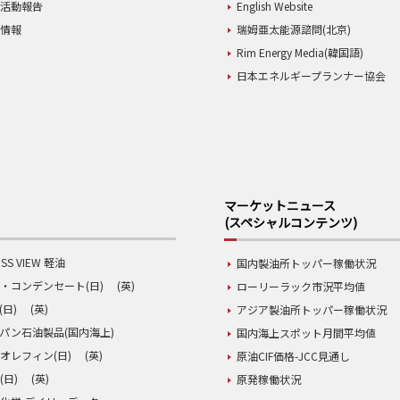
業活動報告
English Website
用情報
瑞姆亜太能源諮問(北京)
Rim Energy Media(韓国語)
日本エネルギープランナー協会
マーケットニュース
(スペシャルコンテンツ)
SS VIEW 軽油
国内製油所トッパー稼働状況
・コンデンセート(日)
(英)
ローリーラック市況平均値
(日)
(英)
アジア製油所トッパー稼働状況
パン石油製品(国内海上)
国内海上スポット月間平均値
オレフィン(日)
(英)
原油CIF価格-JCC見通し
(日)
(英)
原発稼働状況