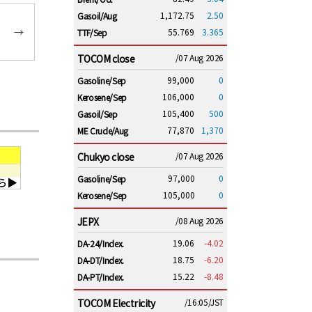
1,172.75
2.50
Gasoil/Aug
→
55.769
3.365
TTF/Sep
TOCOM close
/07 Aug 2026
99,000
0
Gasoline/Sep
106,000
0
Kerosene/Sep
105,400
500
Gasoil/Sep
77,870
1,370
ME Crude/Aug
Chukyo close
/07 Aug 2026
97,000
0
Gasoline/Sep
105,000
0
Kerosene/Sep
JEPX
/08 Aug 2026
19.06
-4.02
DA-24/Index.
18.75
-6.20
DA-DT/Index.
15.22
-8.48
DA-PT/Index.
TOCOM Electricity
/16:05/JST