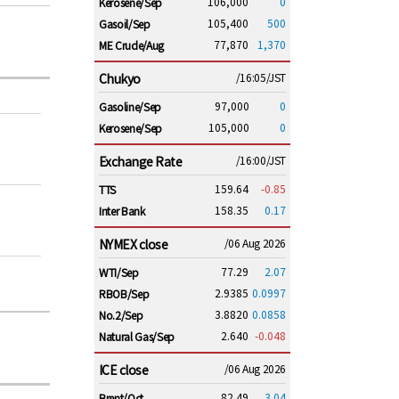
106,000
0
Kerosene/Sep
105,400
500
Gasoil/Sep
77,870
1,370
ME Crude/Aug
Chukyo
/16:05/JST
97,000
0
Gasoline/Sep
105,000
0
Kerosene/Sep
Exchange Rate
/16:00/JST
159.64
-0.85
TTS
158.35
0.17
Inter Bank
NYMEX close
/06 Aug 2026
77.29
2.07
WTI/Sep
2.9385
0.0997
RBOB/Sep
3.8820
0.0858
No.2/Sep
2.640
-0.048
Natural Gas/Sep
ICE close
/06 Aug 2026
82.49
3.04
Brent/Oct