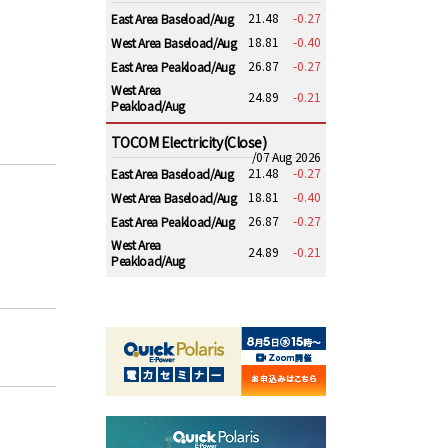
21.48
-0.27
East Area Baseload/Aug
18.81
-0.40
West Area Baseload/Aug
26.87
-0.27
East Area Peakload/Aug
West Area
24.89
-0.21
Peakload/Aug
TOCOM Electricity(Close)
/07 Aug 2026
21.48
-0.27
East Area Baseload/Aug
18.81
-0.40
West Area Baseload/Aug
26.87
-0.27
East Area Peakload/Aug
West Area
24.89
-0.21
Peakload/Aug