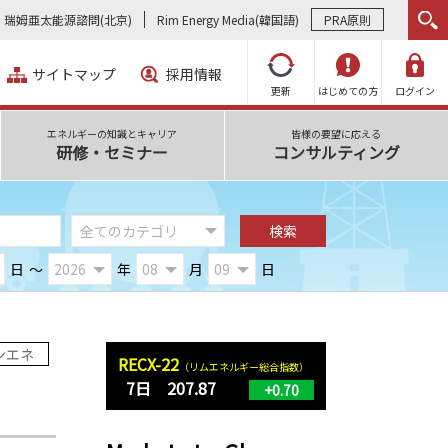
瑞姆亜太能源諮問(北京)
Rim Energy Media(韓国語)
PRA原則
サイトマップ
採用情報
更新
はじめての方
ログイン
エネルギーの知識とキャリア
皆様の要望に応える
研修・セミナー
コンサルティング
日
～
年
月
日
ンエネ
RECX-22
（リムエネルギー総合指数）
7日 207.87
+0.70