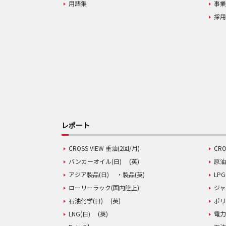
用語集
事
採
レポート
CROSS VIEW 重油(2回/月)
CRO
バンカーオイル(日)
(英)
原油
アジア製品(日)
・製品(英)
LPG
ローリーラック(国内陸上)
ジャ
石油化学(日)
(英)
ポリ
LNG(日)
(英)
電力