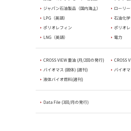
ジャパン石油製品（国内海上）
ローリー
LPG（英語）
石油化学
ポリオレフィン
ポリオレ
LNG（英語）
電力
CROSS VIEW 重油 (月/2回の発行)
CROSS 
バイオマス (固体) (週刊)
バイオマス
液体バイオ燃料(週刊)
Data File (3回/月の発行)