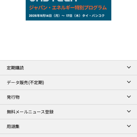
NYMEX close
/07 Aug 2026
78.18
0.89
WTI/Sep
2.9853
0.0468
RBOB/Sep
3.9024
0.0204
No.2/Sep
2.662
0.022
Natural Gas/Sep
ICE close
/07 Aug 2026
83.55
1.06
Brent/Oct
定期購読
1,197.00
24.25
Gasoil/Aug
55.544
-0.225
TTF/Sep
データ販売(不定期)
TOCOM close
/10 Aug 2026
発行物
99,000
0
Gasoline/Sep
106,000
0
Kerosene/Sep
無料メールニュース登録
105,500
100
Gasoil/Sep
79,550
1,680
ME Crude/Aug
用語集
Chukyo close
/10 Aug 2026