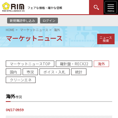
フェアな価格・確かな信頼
menu
新規購読申し込み
ログイン
MENU
更新
はじめての方
ログイン
HOME
マーケットニュース
海外
マーケットニュース
ニュース
HOME
検索
マーケットニュース
マーケットニュースTOP
羅針盤・RECX22
海外
リムレポート
国内
市況
ボイス・入札
統計
メソドロジー
クリーンエネ
研修・セミナー
海外
市況
コンサルティング
04/17 09:59