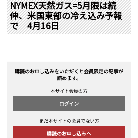
PRA原則
NYMEX天然ガス=5月限は続
伸、米国東部の冷え込み予報
Q & A
English Website
で 4月16日
会社概要
瑞姆亜太能源諮問(北京)
お問い合わせ
Rim Energy Media(韓国語)
年間休刊日
サイトマップ
採用情報
購読のお申し込みをいただくと会員限定の記事が
読めます。
本サイト会員の方
ログイン
まだ本サイトの会員でない方
購読のお申し込みへ