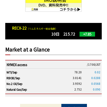
RECX-22
（リムエネルギー総合指数）
10日 215.72
+7.85
Market at a Glance
NYMEX access
/17:00/JST
78.20
0.02
WTI/Sep
3.0141
0.0288
RBOB/Sep
3.9592
0.0568
No.2 Oil/Sep
2.752
0.090
Natural Gas/Sep
ICE electronic
/17:00/JST
83.70
0.15
Brent/Oct