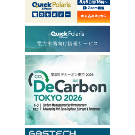
1,210.00
13.00
Gasoil/Aug
57.595
2.051
TTF/Sep
Dubai Swap
/15:30/JST
77.99
0.24
Dubai Swap/Aug
TOCOM
/16:05/JST
99,000
0
Gasoline/Sep
106,000
0
Kerosene/Sep
105,500
100
Gasoil/Sep
79,550
1,680
ME Crude/Aug
Chukyo
/16:05/JST
97,000
0
Gasoline/Sep
105,000
0
Kerosene/Sep
Exchange Rate
/16:00/JST
158.98
0.66
TTS
158.37
-0.43
Inter Bank