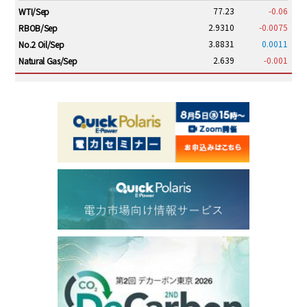
77.23
-0.06
WTI/Sep
2.9310
-0.0075
RBOB/Sep
3.8831
0.0011
No.2 Oil/Sep
2.639
-0.001
Natural Gas/Sep
ICE electronic
/19:00/JST
82.31
-0.18
Brent/Oct
1,191.25
18.50
Gasoil/Aug
56.070
0.301
TTF/Sep
Dubai Swap
/17:30/JST
77.75
0.32
Dubai Swap/Aug
TOCOM
/16:05/JST
99,000
0
Gasoline/Sep
106,000
0
Kerosene/Sep
105,400
500
Gasoil/Sep
77,870
1,370
ME Crude/Aug