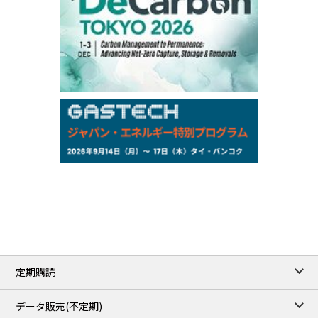
Chukyo
/16:05/JST
97,000
0
Gasoline/Sep
105,000
0
Kerosene/Sep
Exchange Rate
/16:00/JST
159.64
-0.85
TTS
158.35
0.17
Inter Bank
NYMEX close
/06 Aug 2026
77.29
2.07
WTI/Sep
2.9385
0.0997
RBOB/Sep
3.8820
0.0858
No.2/Sep
2.640
-0.048
Natural Gas/Sep
ICE close
/06 Aug 2026
82.49
3.04
Brent/Oct
定期購読
1,172.75
2.50
Gasoil/Aug
55.769
3.365
TTF/Sep
データ販売(不定期)
/07 Aug 2026