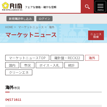
フェアな価格・確かな信頼
menu
新規購読申し込み
ログイン
MENU
更新
はじめての方
ログイン
HOME
マーケットニュース
海外
マーケットニュース
ニュース
HOME
検索
マーケットニュース
マーケットニュースTOP
羅針盤・RECX22
海外
リムレポート
国内
市況
ボイス・入札
統計
メソドロジー
クリーンエネ
研修・セミナー
海外
市況
コンサルティング
04/17 16:11