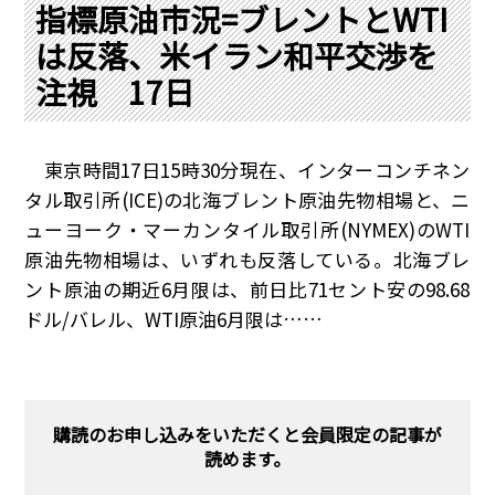
PRA原則
指標原油市況=ブレントとWTI
は反落、米イラン和平交渉を
Q & A
English Website
注視 17日
会社概要
瑞姆亜太能源諮問(北京)
お問い合わせ
Rim Energy Media(韓国語)
年間休刊日
東京時間17日15時30分現在、インターコンチネン
サイトマップ
タル取引所(ICE)の北海ブレント原油先物相場と、ニ
採用情報
ューヨーク・マーカンタイル取引所(NYMEX)のWTI
原油先物相場は、いずれも反落している。北海ブレ
ント原油の期近6月限は、前日比71セント安の98.68
ドル/バレル、WTI原油6月限は……
購読のお申し込みをいただくと会員限定の記事が
読めます。