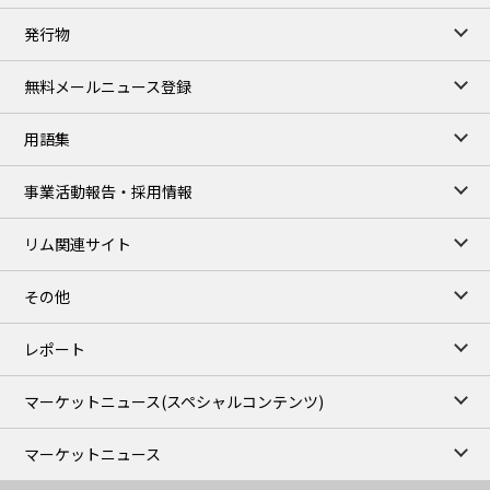
TOCOM close
発行物
99,000
0
Gasoline/Sep
106,000
0
Kerosene/Sep
無料メールニュース登録
105,400
500
Gasoil/Sep
77,870
1,370
ME Crude/Aug
用語集
Chukyo close
/07 Aug 2026
97,000
0
事業活動報告・採用情報
Gasoline/Sep
105,000
0
Kerosene/Sep
リム関連サイト
JEPX
/08 Aug 2026
19.06
-4.02
DA-24/Index.
その他
18.75
-6.20
DA-DT/Index.
15.22
-8.48
DA-PT/Index.
レポート
TOCOM Electricity
/16:05/JST
マーケットニュース
(スペシャルコンテンツ)
21.48
-0.27
East Area Baseload/Aug
18.81
-0.40
West Area Baseload/Aug
マーケットニュース
26.87
-0.27
East Area Peakload/Aug