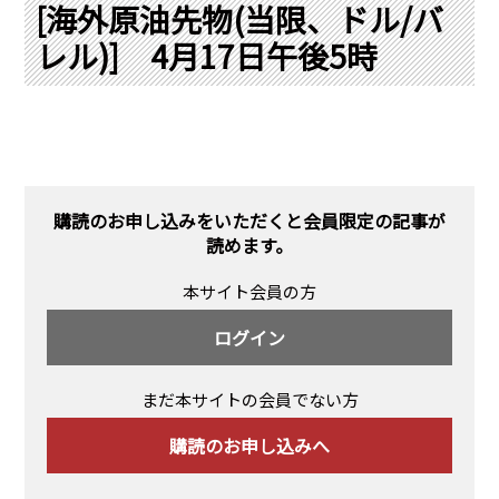
PRA原則
[海外原油先物(当限、ドル/バ
レル)] 4月17日午後5時
Q & A
English Website
会社概要
瑞姆亜太能源諮問(北京)
お問い合わせ
Rim Energy Media(韓国語)
年間休刊日
サイトマップ
購読のお申し込みをいただくと会員限定の記事が
採用情報
読めます。
本サイト会員の方
ログイン
まだ本サイトの会員でない方
購読のお申し込みへ