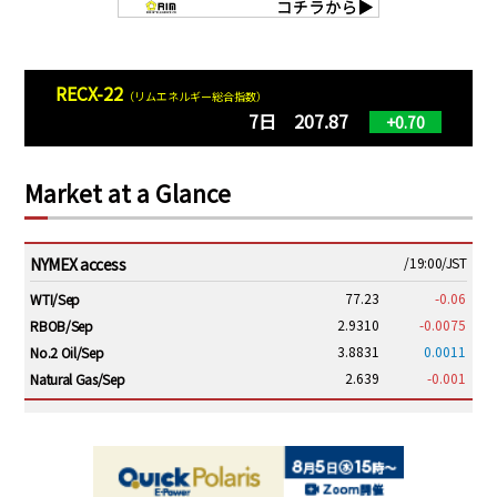
RECX-22
（リムエネルギー総合指数）
7日 207.87
+0.70
Market at a Glance
NYMEX access
/19:00/JST
77.23
-0.06
WTI/Sep
2.9310
-0.0075
RBOB/Sep
3.8831
0.0011
No.2 Oil/Sep
2.639
-0.001
Natural Gas/Sep
ICE electronic
/19:00/JST
82.31
-0.18
Brent/Oct
1,191.25
18.50
Gasoil/Aug