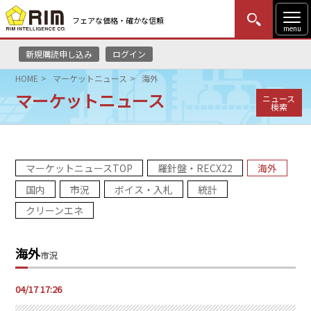
フェアな価格・確かな信頼
menu
新規購読申し込み
ログイン
MENU
更新
はじめての方
ログイン
HOME
マーケットニュース
海外
マーケットニュース
ニュース
HOME
検索
マーケットニュース
マーケットニュースTOP
羅針盤・RECX22
海外
リムレポート
国内
市況
ボイス・入札
統計
メソドロジー
クリーンエネ
研修・セミナー
海外
市況
コンサルティング
04/17 17:26