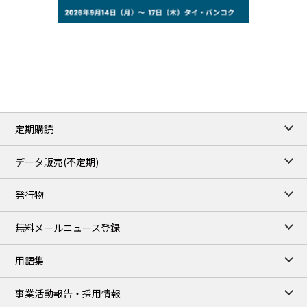
77.29
2.07
WTI/Sep
2.9385
0.0997
RBOB/Sep
3.8820
0.0858
No.2/Sep
2.640
-0.048
Natural Gas/Sep
ICE close
/06 Aug 2026
82.49
3.04
Brent/Oct
定期購読
1,172.75
2.50
Gasoil/Aug
55.769
3.365
TTF/Sep
データ販売(不定期)
TOCOM close
/07 Aug 2026
発行物
99,000
0
Gasoline/Sep
106,000
0
Kerosene/Sep
無料メールニュース登録
105,400
500
Gasoil/Sep
77,870
1,370
ME Crude/Aug
用語集
Chukyo close
/07 Aug 2026
97,000
0
事業活動報告・採用情報
Gasoline/Sep