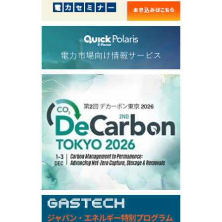
56.070
0.301
TTF/Sep
Dubai Swap
/17:30/JST
77.75
0.32
Dubai Swap/Aug
TOCOM
/16:05/JST
99,000
0
Gasoline/Sep
106,000
0
Kerosene/Sep
105,400
500
Gasoil/Sep
77,870
1,370
ME Crude/Aug
Chukyo
/16:05/JST
97,000
0
Gasoline/Sep
105,000
0
Kerosene/Sep
Exchange Rate
/16:00/JST
159.64
-0.85
TTS
158.35
0.17
Inter Bank
NYMEX close
/06 Aug 2026