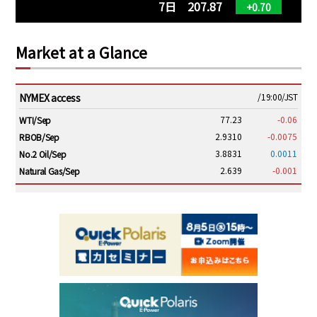
7日 207.87
+0.70
Market at a Glance
NYMEX access
/19:00/JST
77.23
-0.06
WTI/Sep
2.9310
-0.0075
RBOB/Sep
3.8831
0.0011
No.2 Oil/Sep
2.639
-0.001
Natural Gas/Sep
ICE electronic
/19:00/JST
82.31
-0.18
Brent/Oct
1,191.25
18.50
Gasoil/Aug
56.070
0.301
TTF/Sep
Dubai Swap
/17:30/JST
77.75
0.32
Dubai Swap/Aug