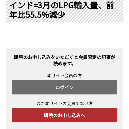
PRA原則
インド=3月のLPG輸入量、前
年比55.5%減少
Q & A
English Website
会社概要
瑞姆亜太能源諮問(北京)
お問い合わせ
Rim Energy Media(韓国語)
年間休刊日
サイトマップ
購読のお申し込みをいただくと会員限定の記事が
採用情報
読めます。
本サイト会員の方
ログイン
まだ本サイトの会員でない方
購読のお申し込みへ