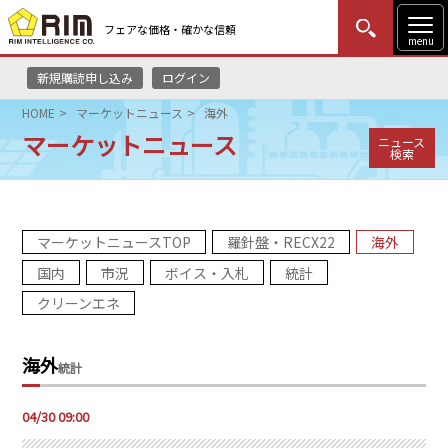
フェアな価格・確かな信頼
menu
新規購読申し込み
ログイン
MENU
更新
はじめての方
ログイン
HOME
マーケットニュース
海外
マーケットニュース
ニュース
HOME
検索
マーケットニュース
マーケットニュースTOP
羅針盤・RECX22
海外
リムレポート
国内
市況
ボイス・入札
統計
メソドロジー
クリーンエネ
研修・セミナー
海外
統計
コンサルティング
04/30 09:00