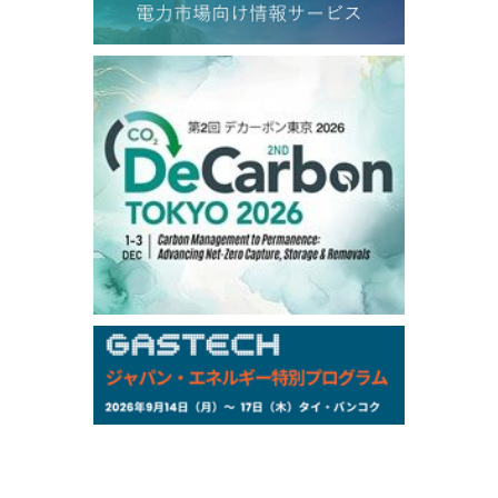
TOCOM
/16:05/JST
99,000
0
Gasoline/Sep
106,000
0
Kerosene/Sep
105,400
500
Gasoil/Sep
77,870
1,370
ME Crude/Aug
Chukyo
/16:05/JST
97,000
0
Gasoline/Sep
105,000
0
Kerosene/Sep
Exchange Rate
/16:00/JST
159.64
-0.85
TTS
158.35
0.17
Inter Bank
NYMEX close
/06 Aug 2026
77.29
2.07
WTI/Sep
2.9385
0.0997
RBOB/Sep
3.8820
0.0858
No.2/Sep
2.640
-0.048
Natural Gas/Sep