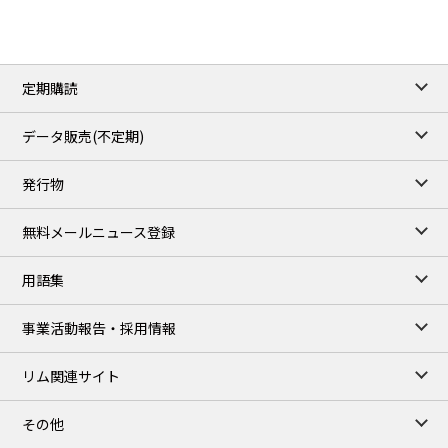
ICE close
/06 Aug 2026
82.49
3.04
Brent/Oct
定期購読
1,172.75
2.50
Gasoil/Aug
55.769
3.365
TTF/Sep
データ販売(不定期)
TOCOM close
/07 Aug 2026
発行物
99,000
0
Gasoline/Sep
106,000
0
Kerosene/Sep
無料メールニュース登録
105,400
500
Gasoil/Sep
77,870
1,370
ME Crude/Aug
用語集
Chukyo close
/07 Aug 2026
97,000
0
事業活動報告・採用情報
Gasoline/Sep
105,000
0
Kerosene/Sep
リム関連サイト
JEPX
/08 Aug 2026
19.06
-4.02
DA-24/Index.
その他
18.75
-6.20
DA-DT/Index.