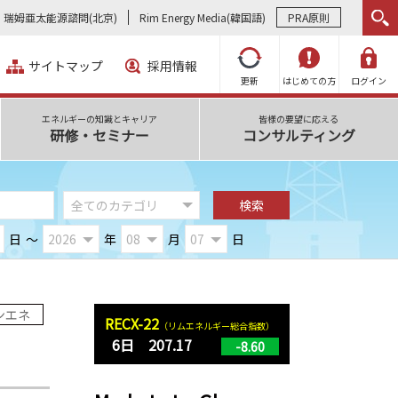
瑞姆亜太能源諮問(北京)
Rim Energy Media(韓国語)
PRA原則
サイトマップ
採用情報
更新
はじめての方
ログイン
エネルギーの知識とキャリア
皆様の要望に応える
研修・セミナー
コンサルティング
日
～
年
月
日
ンエネ
RECX-22
（リムエネルギー総合指数）
6日 207.17
-8.60