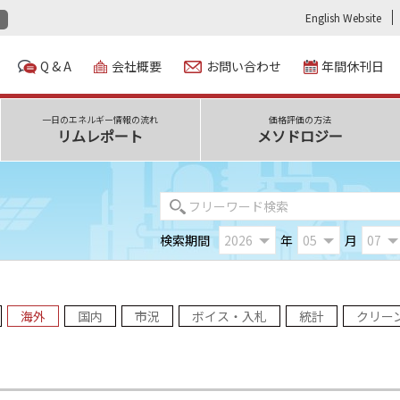
English Website
Q & A
会社概要
お問い合わせ
年間休刊日
一日のエネルギー情報の流れ
価格評価の方法
リムレポート
メソドロジー
検索期間
年
月
海外
国内
市況
ボイス・入札
統計
クリー