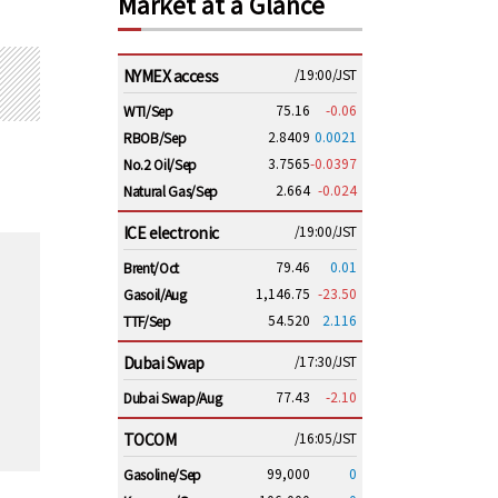
Market at a Glance
NYMEX access
/19:00/JST
75.16
-0.06
WTI/Sep
2.8409
0.0021
RBOB/Sep
3.7565
-0.0397
No.2 Oil/Sep
2.664
-0.024
Natural Gas/Sep
ICE electronic
/19:00/JST
79.46
0.01
Brent/Oct
1,146.75
-23.50
Gasoil/Aug
54.520
2.116
TTF/Sep
Dubai Swap
/17:30/JST
77.43
-2.10
Dubai Swap/Aug
TOCOM
/16:05/JST
99,000
0
Gasoline/Sep