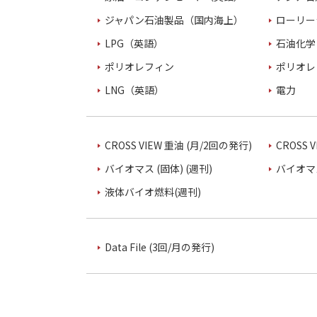
ジャパン石油製品（国内海上）
ローリー
LPG（英語）
石油化学
ポリオレフィン
ポリオレ
LNG（英語）
電力
CROSS VIEW 重油 (月/2回の発行)
CROSS 
バイオマス (固体) (週刊)
バイオマス
液体バイオ燃料(週刊)
Data File (3回/月の発行)