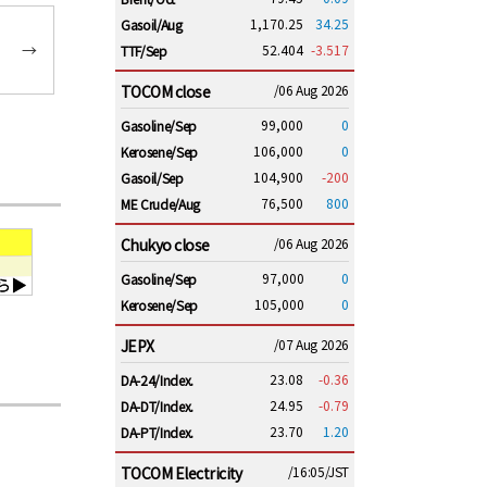
1,170.25
34.25
Gasoil/Aug
→
52.404
-3.517
TTF/Sep
TOCOM close
/06 Aug 2026
99,000
0
Gasoline/Sep
106,000
0
Kerosene/Sep
104,900
-200
Gasoil/Sep
76,500
800
ME Crude/Aug
Chukyo close
/06 Aug 2026
97,000
0
Gasoline/Sep
105,000
0
Kerosene/Sep
JEPX
/07 Aug 2026
23.08
-0.36
DA-24/Index.
24.95
-0.79
DA-DT/Index.
23.70
1.20
DA-PT/Index.
TOCOM Electricity
/16:05/JST