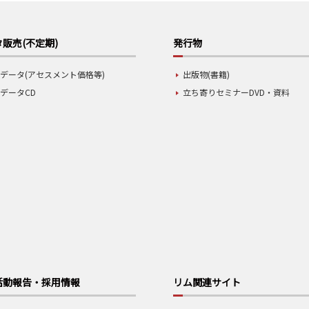
販売(不定期)
発行物
データ(アセスメント価格等)
出版物(書籍)
データCD
立ち寄りセミナーDVD・資料
活動報告・採用情報
リム関連サイト