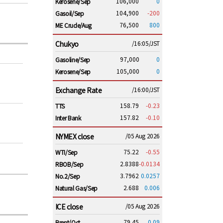
106,000
0
Kerosene/Sep
104,900
-200
Gasoil/Sep
76,500
800
ME Crude/Aug
Chukyo
/16:05/JST
97,000
0
Gasoline/Sep
105,000
0
Kerosene/Sep
Exchange Rate
/16:00/JST
158.79
-0.23
TTS
157.82
-0.10
Inter Bank
NYMEX close
/05 Aug 2026
75.22
-0.55
WTI/Sep
2.8388
-0.0134
RBOB/Sep
3.7962
0.0257
No.2/Sep
2.688
0.006
Natural Gas/Sep
ICE close
/05 Aug 2026
79.45
0.09
Brent/Oct