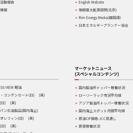
業活動報告
English Website
用情報
瑞姆亜太能源諮問(北京)
Rim Energy Media(韓国語)
日本エネルギープランナー協会
マーケットニュース
(スペシャルコンテンツ)
SS VIEW 軽油
国内製油所トッパー稼働状況
・コンデンセート(日)
(英)
ローリーラック市況平均値
(日)
(英)
アジア製油所トッパー稼働状況
パン石油製品(国内海上)
国内海上スポット月間平均値
オレフィン(日)
(英)
原油CIF価格-JCC見通し
(日)
(英)
原発稼働状況