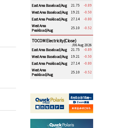
21.75
-0.89
East Area Baseload/Aug
19.21
-0.50
West Area Baseload/Aug
27.14
-0.80
East Area Peakload/Aug
West Area
25.10
-0.52
Peakload/Aug
TOCOM Electricity(Close)
/06 Aug 2026
21.75
-0.89
East Area Baseload/Aug
19.21
-0.50
West Area Baseload/Aug
27.14
-0.80
East Area Peakload/Aug
West Area
25.10
-0.52
Peakload/Aug