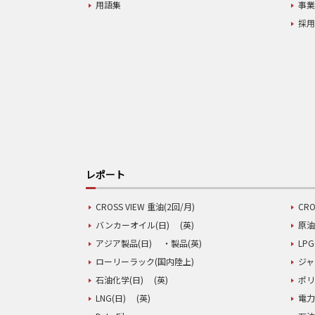
用語集
事
採
レポート
CROSS VIEW 重油(2回/月)
CRO
バンカーオイル(日)
(英)
原油
アジア製品(日)
・製品(英)
LPG
ローリーラック(国内陸上)
ジャ
石油化学(日)
(英)
ポリ
LNG(日)
(英)
電力