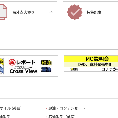
海外支店便り
→
特集記事
オイル (英語)
原油・コンデンセート
油製品
石油製品（英語）