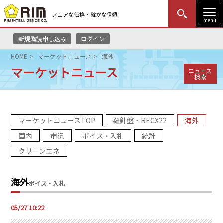
フェアな価格・確かな信頼
menu
新規購読申し込み
ログイン
MENU
更新
はじめての方
ログイン
HOME
マーケットニュース
海外
マーケットニュース
ニュース
HOME
検索
マーケットニュース
マーケットニュースTOP
羅針盤・RECX22
海外
リムレポート
国内
市況
ボイス・入札
統計
メソドロジー
クリーンエネ
研修・セミナー
海外
ボイス・入札
コンサルティング
05/27 10:22