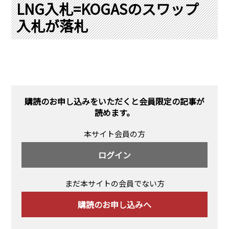
PRA原則
LNG入札=KOGASのスワップ
入札が落札
Q & A
English Website
会社概要
瑞姆亜太能源諮問(北京)
お問い合わせ
Rim Energy Media(韓国語)
年間休刊日
サイトマップ
購読のお申し込みをいただくと会員限定の記事が
採用情報
読めます。
本サイト会員の方
ログイン
まだ本サイトの会員でない方
購読のお申し込みへ