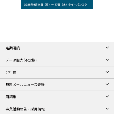
77.29
2.07
WTI/Sep
2.9385
0.0997
RBOB/Sep
3.8820
0.0858
No.2/Sep
2.640
-0.048
Natural Gas/Sep
ICE close
/06 Aug 2026
82.49
3.04
Brent/Oct
定期購読
1,172.75
2.50
Gasoil/Aug
55.769
3.365
TTF/Sep
データ販売(不定期)
TOCOM close
/07 Aug 2026
発行物
99,000
0
Gasoline/Sep
106,000
0
Kerosene/Sep
無料メールニュース登録
105,400
500
Gasoil/Sep
77,870
1,370
ME Crude/Aug
用語集
Chukyo close
/07 Aug 2026
97,000
0
事業活動報告・採用情報
Gasoline/Sep