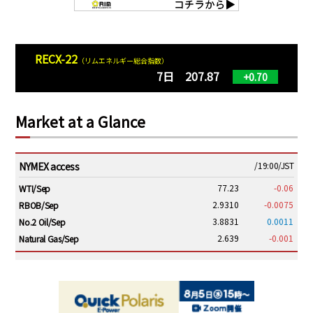
RECX-22
（リムエネルギー総合指数）
7日 207.87
+0.70
Market at a Glance
NYMEX access
/19:00/JST
77.23
-0.06
WTI/Sep
2.9310
-0.0075
RBOB/Sep
3.8831
0.0011
No.2 Oil/Sep
2.639
-0.001
Natural Gas/Sep
ICE electronic
/19:00/JST
82.31
-0.18
Brent/Oct
1,191.25
18.50
Gasoil/Aug