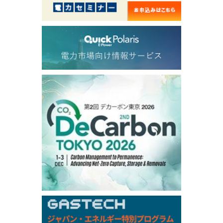
56.070
0.301
TTF/Sep
Dubai Swap
/17:30/JST
77.75
0.32
Dubai Swap/Aug
TOCOM
/16:05/JST
99,000
0
Gasoline/Sep
106,000
0
Kerosene/Sep
105,400
500
Gasoil/Sep
77,870
1,370
ME Crude/Aug
Chukyo
/16:05/JST
97,000
0
Gasoline/Sep
105,000
0
Kerosene/Sep
Exchange Rate
/16:00/JST
159.64
-0.85
TTS
158.35
0.17
Inter Bank
NYMEX close
/06 Aug 2026