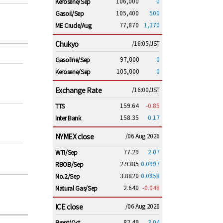
106,000
0
Kerosene/Sep
105,400
500
Gasoil/Sep
77,870
1,370
ME Crude/Aug
Chukyo
/16:05/JST
97,000
0
Gasoline/Sep
105,000
0
Kerosene/Sep
Exchange Rate
/16:00/JST
159.64
-0.85
TTS
158.35
0.17
Inter Bank
NYMEX close
/06 Aug 2026
77.29
2.07
WTI/Sep
2.9385
0.0997
RBOB/Sep
3.8820
0.0858
No.2/Sep
2.640
-0.048
Natural Gas/Sep
ICE close
/06 Aug 2026
82.49
3.04
Brent/Oct