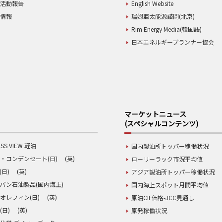
業活動報告
English Website
用情報
瑞姆亜太能源諮問(北京)
Rim Energy Media(韓国語)
日本エネルギープランナー協会
マーケットニュース
(スペシャルコンテンツ)
SS VIEW 軽油
国内製油所トッパー稼働状況
・コンデンセート(日)
(英)
ローリーラック市況平均値
(日)
(英)
アジア製油所トッパー稼働状況
パン石油製品(国内海上)
国内海上スポット月間平均値
オレフィン(日)
(英)
原油CIF価格-JCC見通し
(日)
(英)
原発稼働状況