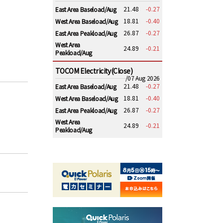
21.48
-0.27
East Area Baseload/Aug
18.81
-0.40
West Area Baseload/Aug
26.87
-0.27
East Area Peakload/Aug
West Area
24.89
-0.21
Peakload/Aug
TOCOM Electricity(Close)
/07 Aug 2026
21.48
-0.27
East Area Baseload/Aug
18.81
-0.40
West Area Baseload/Aug
26.87
-0.27
East Area Peakload/Aug
West Area
24.89
-0.21
Peakload/Aug