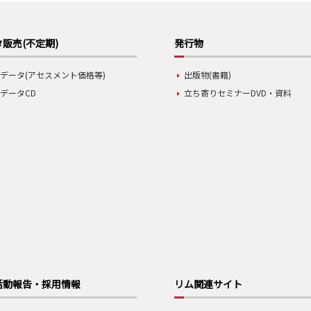
販売(不定期)
発行物
データ(アセスメント価格等)
出版物(書籍)
データCD
立ち寄りセミナーDVD・資料
活動報告・採用情報
リム関連サイト