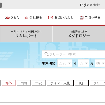
English Website
Q & A
会社概要
お問い合わせ
年間休刊日
一日のエネルギー情報の流れ
価格評価の方法
リムレポート
メソドロジー
検索期間
年
月
海外
国内
市況
ボイス・入札
統計
クリー