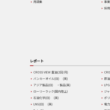
用語集
事
採
レポート
CROSS VIEW 重油(2回/月)
CRO
バンカーオイル(日)
(英)
原油
アジア製品(日)
・製品(英)
LPG
ローリーラック(国内陸上)
ジャ
石油化学(日)
(英)
ポリ
LNG(日)
(英)
電力