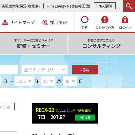
瑞姆亜太能源諮問(北京)
Rim Energy Media(韓国語)
PRA原則
サイトマップ
採用情報
更新
はじめての方
ログイン
エネルギーの知識とキャリア
皆様の要望に応える
研修・セミナー
コンサルティング
日
～
年
月
日
ンエネ
RECX-22
（リムエネルギー総合指数）
7日 207.87
+0.70