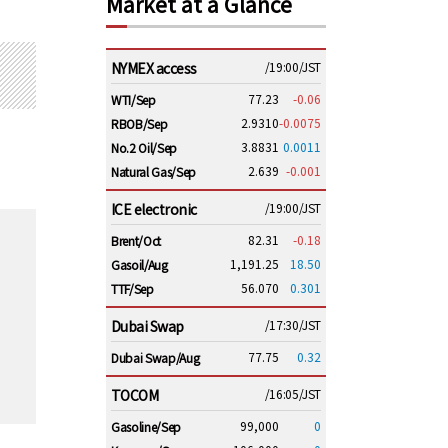
Market at a Glance
NYMEX access
/19:00/JST
77.23
-0.06
WTI/Sep
2.9310
-0.0075
RBOB/Sep
3.8831
0.0011
No.2 Oil/Sep
2.639
-0.001
Natural Gas/Sep
ICE electronic
/19:00/JST
82.31
-0.18
Brent/Oct
1,191.25
18.50
Gasoil/Aug
56.070
0.301
TTF/Sep
Dubai Swap
/17:30/JST
77.75
0.32
Dubai Swap/Aug
TOCOM
/16:05/JST
99,000
0
Gasoline/Sep