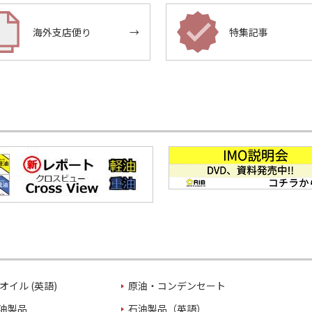
海外支店便り
→
特集記事
オイル (英語)
原油・コンデンセート
油製品
石油製品（英語）