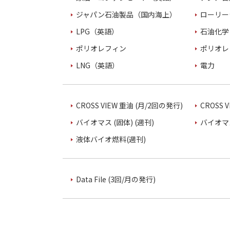
ジャパン石油製品（国内海上）
ローリー
LPG（英語）
石油化学
ポリオレフィン
ポリオレ
LNG（英語）
電力
CROSS VIEW 重油 (月/2回の発行)
CROSS 
バイオマス (固体) (週刊)
バイオマス
液体バイオ燃料(週刊)
Data File (3回/月の発行)