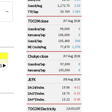
1,172.75
2.50
Gasoil/Aug
→
55.769
3.365
TTF/Sep
TOCOM close
/07 Aug 2026
99,000
0
Gasoline/Sep
106,000
0
Kerosene/Sep
105,400
500
Gasoil/Sep
77,870
1,370
ME Crude/Aug
Chukyo close
/07 Aug 2026
97,000
0
Gasoline/Sep
105,000
0
Kerosene/Sep
JEPX
/08 Aug 2026
19.06
-4.02
DA-24/Index.
18.75
-6.20
DA-DT/Index.
15.22
-8.48
DA-PT/Index.
TOCOM Electricity
/16:05/JST