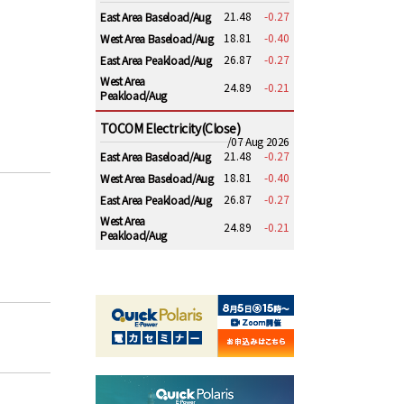
21.48
-0.27
East Area Baseload/Aug
18.81
-0.40
West Area Baseload/Aug
26.87
-0.27
East Area Peakload/Aug
West Area
24.89
-0.21
Peakload/Aug
TOCOM Electricity(Close)
/07 Aug 2026
21.48
-0.27
East Area Baseload/Aug
18.81
-0.40
West Area Baseload/Aug
26.87
-0.27
East Area Peakload/Aug
West Area
24.89
-0.21
Peakload/Aug