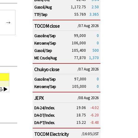
1,172.75
2.50
Gasoil/Aug
55.769
3.365
TTF/Sep
→
TOCOM close
/07 Aug 2026
99,000
0
Gasoline/Sep
106,000
0
Kerosene/Sep
105,400
500
Gasoil/Sep
77,870
1,370
ME Crude/Aug
Chukyo close
/07 Aug 2026
97,000
0
Gasoline/Sep
105,000
0
Kerosene/Sep
JEPX
/08 Aug 2026
19.06
-4.02
DA-24/Index.
18.75
-6.20
DA-DT/Index.
15.22
-8.48
DA-PT/Index.
TOCOM Electricity
/16:05/JST