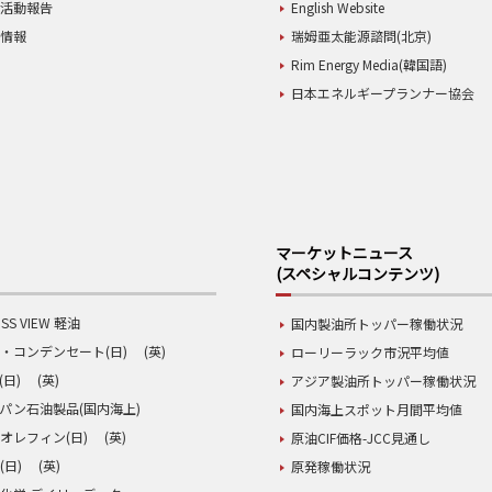
業活動報告
English Website
用情報
瑞姆亜太能源諮問(北京)
Rim Energy Media(韓国語)
日本エネルギープランナー協会
マーケットニュース
(スペシャルコンテンツ)
SS VIEW 軽油
国内製油所トッパー稼働状況
・コンデンセート(日)
(英)
ローリーラック市況平均値
(日)
(英)
アジア製油所トッパー稼働状況
パン石油製品(国内海上)
国内海上スポット月間平均値
オレフィン(日)
(英)
原油CIF価格-JCC見通し
(日)
(英)
原発稼働状況