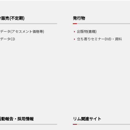
販売(不定期)
発行物
データ(アセスメント価格等)
出版物(書籍)
データCD
立ち寄りセミナーDVD・資料
活動報告・採用情報
リム関連サイト