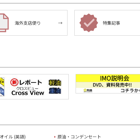
海外支店便り
→
特集記事
オイル (英語)
原油・コンデンセート