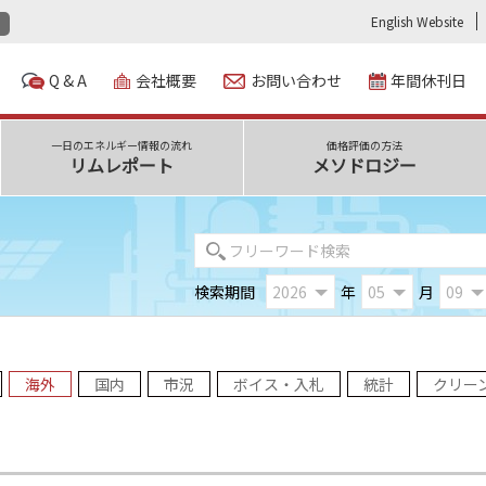
English Website
Q & A
会社概要
お問い合わせ
年間休刊日
一日のエネルギー情報の流れ
価格評価の方法
リムレポート
メソドロジー
検索期間
年
月
海外
国内
市況
ボイス・入札
統計
クリー