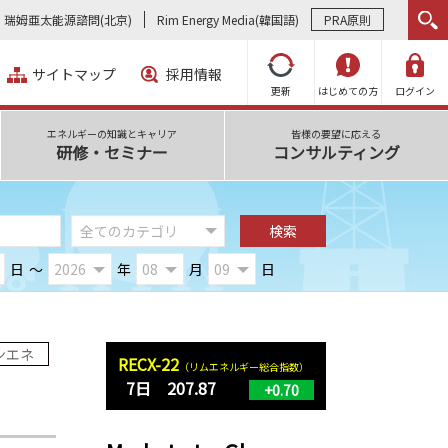
瑞姆亜太能源諮問(北京)
Rim Energy Media(韓国語)
PRA原則
サイトマップ
採用情報
更新
はじめての方
ログイン
エネルギーの知識とキャリア
皆様の要望に応える
研修・セミナー
コンサルティング
日
～
年
月
日
ンエネ
RECX-22
（リムエネルギー総合指数）
7日 207.87
+0.70