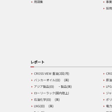
用語集
事
採
レポート
CROSS VIEW 重油(2回/月)
CRO
バンカーオイル(日)
(英)
原油
アジア製品(日)
・製品(英)
LPG
ローリーラック(国内陸上)
ジャ
石油化学(日)
(英)
ポリ
LNG(日)
(英)
電力