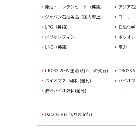
原油・コンデンセート（英語）
アジア石
ジャパン石油製品（国内海上）
ローリー
LPG（英語）
石油化学
ポリオレフィン
ポリオレ
LNG（英語）
電力
CROSS VIEW 重油 (月/2回の発行)
CROSS 
バイオマス (固体) (週刊)
バイオマス
液体バイオ燃料(週刊)
Data File (3回/月の発行)