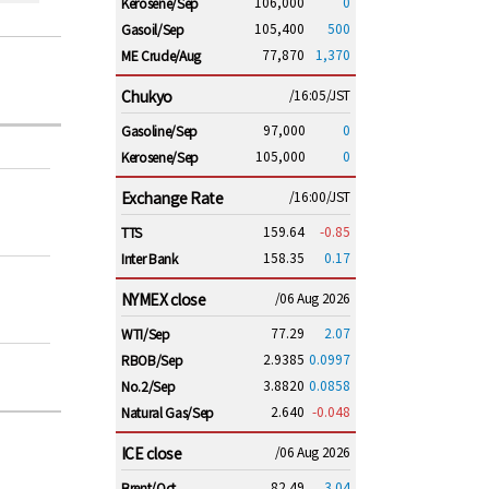
106,000
0
Kerosene/Sep
105,400
500
Gasoil/Sep
77,870
1,370
ME Crude/Aug
Chukyo
/16:05/JST
97,000
0
Gasoline/Sep
105,000
0
Kerosene/Sep
Exchange Rate
/16:00/JST
159.64
-0.85
TTS
158.35
0.17
Inter Bank
NYMEX close
/06 Aug 2026
77.29
2.07
WTI/Sep
2.9385
0.0997
RBOB/Sep
3.8820
0.0858
No.2/Sep
2.640
-0.048
Natural Gas/Sep
ICE close
/06 Aug 2026
82.49
3.04
Brent/Oct