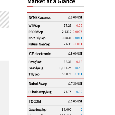
Market at a Glance
NYMEX access
/19:00/JST
77.23
-0.06
WTI/Sep
2.9310
-0.0075
RBOB/Sep
3.8831
0.0011
No.2 Oil/Sep
2.639
-0.001
Natural Gas/Sep
ICE electronic
/19:00/JST
82.31
-0.18
Brent/Oct
1,191.25
18.50
Gasoil/Aug
56.070
0.301
TTF/Sep
Dubai Swap
/17:30/JST
77.75
0.32
Dubai Swap/Aug
TOCOM
/16:05/JST
99,000
0
Gasoline/Sep