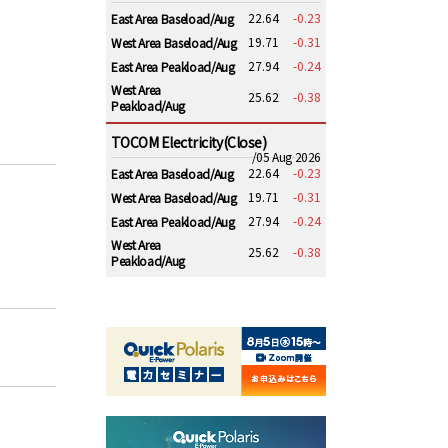
22.64
-0.23
East Area Baseload/Aug
19.71
-0.31
West Area Baseload/Aug
27.94
-0.24
East Area Peakload/Aug
West Area
25.62
-0.38
Peakload/Aug
TOCOM Electricity(Close)
/05 Aug 2026
22.64
-0.23
East Area Baseload/Aug
19.71
-0.31
West Area Baseload/Aug
27.94
-0.24
East Area Peakload/Aug
West Area
25.62
-0.38
Peakload/Aug