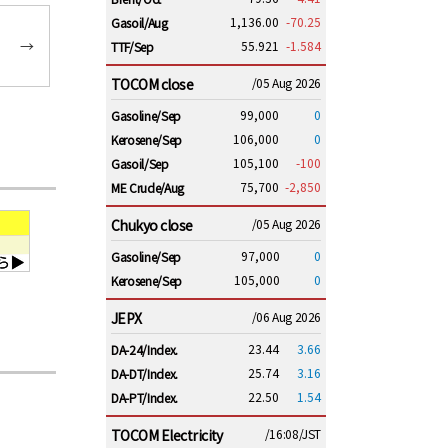
1,136.00
-70.25
Gasoil/Aug
→
55.921
-1.584
TTF/Sep
TOCOM close
/05 Aug 2026
99,000
0
Gasoline/Sep
106,000
0
Kerosene/Sep
105,100
-100
Gasoil/Sep
75,700
-2,850
ME Crude/Aug
Chukyo close
/05 Aug 2026
97,000
0
Gasoline/Sep
105,000
0
Kerosene/Sep
JEPX
/06 Aug 2026
23.44
3.66
DA-24/Index.
25.74
3.16
DA-DT/Index.
22.50
1.54
DA-PT/Index.
TOCOM Electricity
/16:08/JST