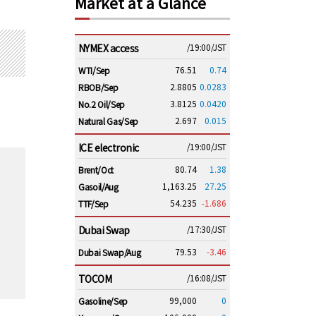
Market at a Glance
NYMEX access
/19:00/JST
76.51
0.74
WTI/Sep
2.8805
0.0283
RBOB/Sep
3.8125
0.0420
No.2 Oil/Sep
2.697
0.015
Natural Gas/Sep
ICE electronic
/19:00/JST
80.74
1.38
Brent/Oct
1,163.25
27.25
Gasoil/Aug
54.235
-1.686
TTF/Sep
Dubai Swap
/17:30/JST
79.53
-3.46
Dubai Swap/Aug
TOCOM
/16:08/JST
99,000
0
Gasoline/Sep