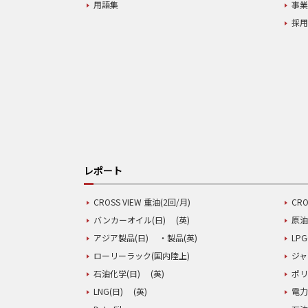
用語集
事
採
レポート
CROSS VIEW 重油(2回/月)
CRO
バンカーオイル(日)
(英)
原油
アジア製品(日)
・製品(英)
LPG
ローリーラック(国内陸上)
ジャ
石油化学(日)
(英)
ポリ
LNG(日)
(英)
電力