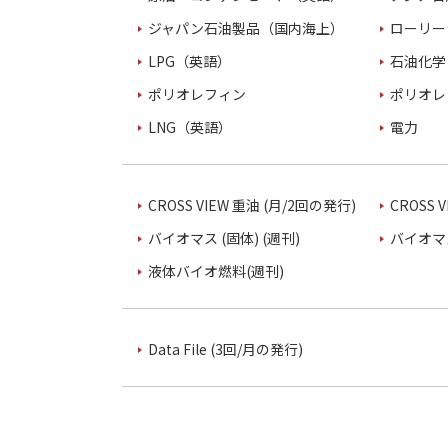
ジャパン石油製品（国内海上）
ローリー
LPG（英語）
石油化学
ポリオレフィン
ポリオレ
LNG（英語）
電力
CROSS VIEW 重油 (月/2回の発行)
CROSS 
バイオマス (固体) (週刊)
バイオマス
液体バイオ燃料(週刊)
Data File (3回/月の発行)