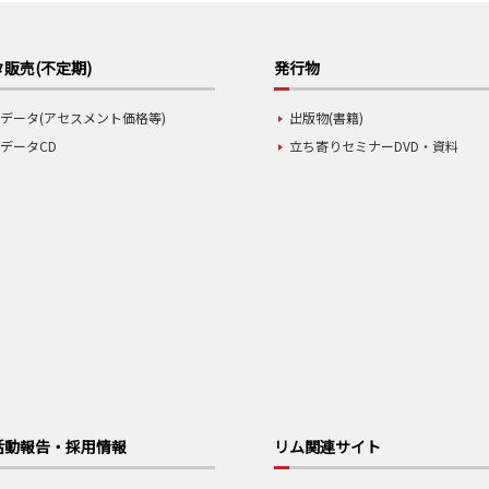
販売(不定期)
発行物
データ(アセスメント価格等)
出版物(書籍)
データCD
立ち寄りセミナーDVD・資料
活動報告・採用情報
リム関連サイト