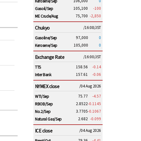
106,000
0
Kerosene/Sep
105,100
-100
Gasoil/Sep
75,700
-2,850
ME Crude/Aug
Chukyo
/16:08/JST
97,000
0
Gasoline/Sep
105,000
0
Kerosene/Sep
Exchange Rate
/16:00/JST
158.56
-0.14
TTS
157.61
-0.06
Inter Bank
NYMEX close
/04 Aug 2026
75.77
-4.57
WTI/Sep
2.8522
-0.1145
RBOB/Sep
3.7705
-0.1067
No.2/Sep
2.682
-0.099
Natural Gas/Sep
ICE close
/04 Aug 2026
79.36
-4.41
Brent/Oct