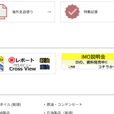
海外支店便り
→
特集記事
オイル (英語)
原油・コンデンセート
油製品
石油製品（英語）