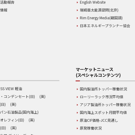
業活動報告
English Website
用情報
瑞姆亜太能源諮問(北京)
Rim Energy Media(韓国語)
日本エネルギープランナー協会
マーケットニュース
(スペシャルコンテンツ)
SS VIEW 軽油
国内製油所トッパー稼働状況
・コンデンセート(日)
(英)
ローリーラック市況平均値
(日)
(英)
アジア製油所トッパー稼働状況
パン石油製品(国内海上)
国内海上スポット月間平均値
オレフィン(日)
(英)
原油CIF価格-JCC見通し
(日)
(英)
原発稼働状況