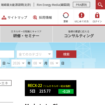
瑞姆亜太能源諮問(北京)
Rim Energy Media(韓国語)
PRA原則
サイトマップ
採用情報
更新
はじめての方
ログイン
エネルギーの知識とキャリア
皆様の要望に応える
研修・セミナー
コンサルティング
日
～
年
月
日
ンエネ
RECX-22
（リムエネルギー総合指数）
5日 215.77
-0.19