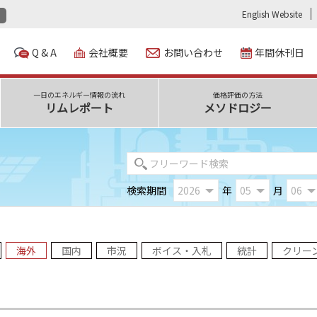
English Website
Q & A
会社概要
お問い合わせ
年間休刊日
一日のエネルギー情報の流れ
価格評価の方法
リムレポート
メソドロジー
検索期間
年
月
海外
国内
市況
ボイス・入札
統計
クリー