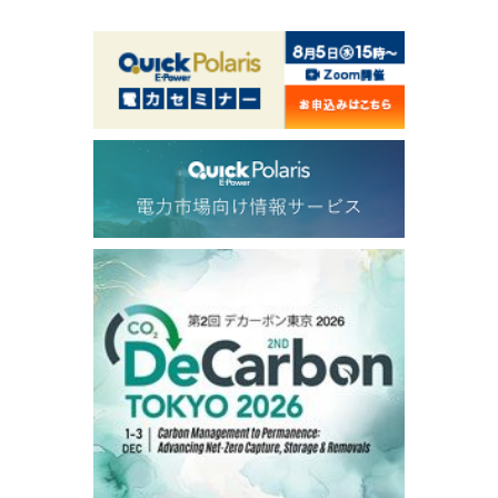
ICE electronic
/19:00/JST
82.31
-0.18
Brent/Oct
1,191.25
18.50
Gasoil/Aug
56.070
0.301
TTF/Sep
Dubai Swap
/17:30/JST
77.75
0.32
Dubai Swap/Aug
TOCOM
/16:05/JST
99,000
0
Gasoline/Sep
106,000
0
Kerosene/Sep
105,400
500
Gasoil/Sep
77,870
1,370
ME Crude/Aug
Chukyo
/16:05/JST
97,000
0
Gasoline/Sep
105,000
0
Kerosene/Sep
Exchange Rate
/16:00/JST