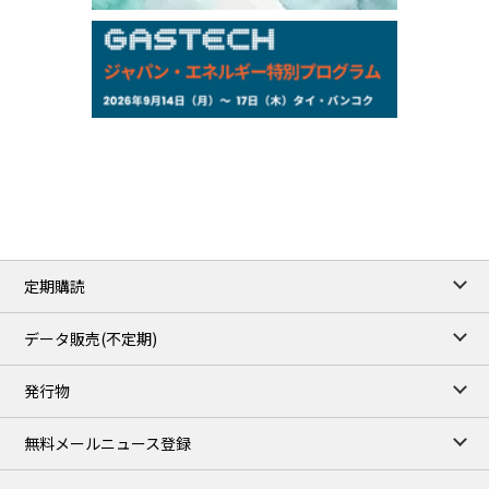
159.64
-0.85
TTS
158.35
0.17
Inter Bank
NYMEX close
/06 Aug 2026
77.29
2.07
WTI/Sep
2.9385
0.0997
RBOB/Sep
3.8820
0.0858
No.2/Sep
2.640
-0.048
Natural Gas/Sep
ICE close
/06 Aug 2026
82.49
3.04
Brent/Oct
定期購読
1,172.75
2.50
Gasoil/Aug
55.769
3.365
TTF/Sep
データ販売(不定期)
TOCOM close
/07 Aug 2026
発行物
99,000
0
Gasoline/Sep
106,000
0
Kerosene/Sep
無料メールニュース登録
105,400
500
Gasoil/Sep
77,870
1,370
ME Crude/Aug