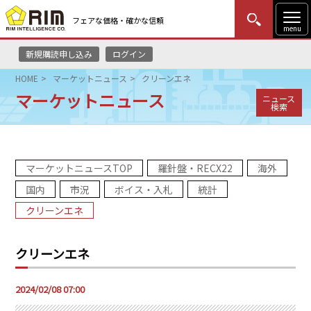
フェアな価格・確かな信頼
menu
新規購読申し込み
ログイン
MENU
更新
はじめての方
ログイン
HOME
マーケットニュース
クリーンエネ
マーケットニュース
ニュース
HOME
検索
マーケットニュース
マーケットニュースTOP
羅針盤・RECX22
海外
リムレポート
国内
市況
ボイス・入札
統計
メソドロジー
クリーンエネ
研修・セミナー
クリーンエネ
コンサルティング
2024/02/08 07:00