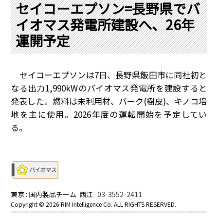
PRA原則
セイコーエプソン=長野県でバ
イオマス発電所建設へ、26年
Q & A
English Website
運開予定
会社概要
瑞姆亜太能源諮問(北京)
お問い合わせ
Rim Energy Media(韓国語)
年間休刊日
セイコーエプソンは
7
日、長野県飯田市に同社初と
サイトマップ
なる出力
1,990kW
のバイオマス発電所を建設すると
採用情報
発表した。燃料は未利用材、バーク
(
樹皮
)
、キノコ培
地を主に使用。
2026
年度の運転開始を予定してい
る。
東京 : 国内製品チーム 西江
03-3552-2411
Copyright ©
2026 RIM Intelligence Co. ALL RIGHTS RESERVED.