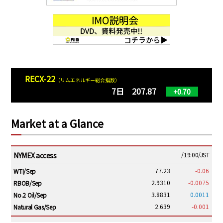
RECX-22
（リムエネルギー総合指数）
7日 207.87
+0.70
Market at a Glance
NYMEX access
/19:00/JST
77.23
-0.06
WTI/Sep
2.9310
-0.0075
RBOB/Sep
3.8831
0.0011
No.2 Oil/Sep
2.639
-0.001
Natural Gas/Sep