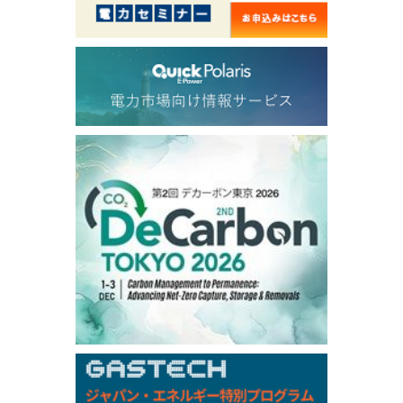
56.070
0.301
TTF/Sep
Dubai Swap
/17:30/JST
77.75
0.32
Dubai Swap/Aug
TOCOM
/16:05/JST
99,000
0
Gasoline/Sep
106,000
0
Kerosene/Sep
105,400
500
Gasoil/Sep
77,870
1,370
ME Crude/Aug
Chukyo
/16:05/JST
97,000
0
Gasoline/Sep
105,000
0
Kerosene/Sep
Exchange Rate
/16:00/JST
159.64
-0.85
TTS
158.35
0.17
Inter Bank
NYMEX close
/06 Aug 2026