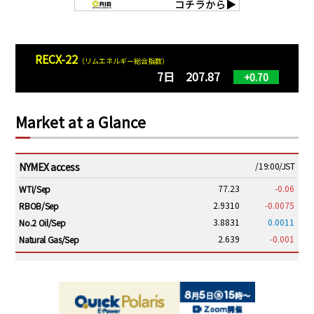
RECX-22
（リムエネルギー総合指数）
7日 207.87
+0.70
Market at a Glance
NYMEX access
/19:00/JST
77.23
-0.06
WTI/Sep
2.9310
-0.0075
RBOB/Sep
3.8831
0.0011
No.2 Oil/Sep
2.639
-0.001
Natural Gas/Sep
ICE electronic
/19:00/JST
82.31
-0.18
Brent/Oct
1,191.25
18.50
Gasoil/Aug