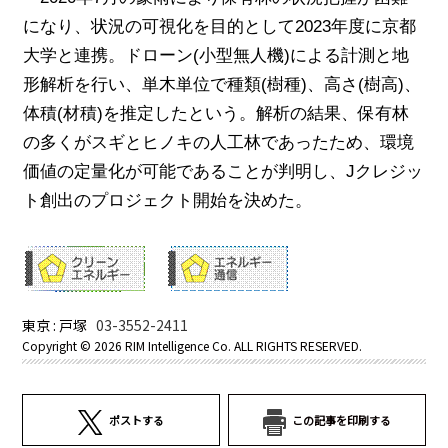
になり、状況の可視化を目的として
2023
年度に京都
大学と連携。ドローン
(
小型無人機
)
による計測と地
形解析を行い、単木単位で種類
(
樹種
)
、高さ
(
樹高
)
、
体積
(
材積
)
を推定したという。解析の結果、保有林
の多くがスギとヒノキの人工林であったため、環境
価値の定量化が可能であることが判明し、
J
クレジッ
ト創出のプロジェクト開始を決めた。
東京 : 戸塚
03-3552-2411
Copyright ©
2026 RIM Intelligence Co. ALL RIGHTS RESERVED.
ポストする
この記事を印刷する