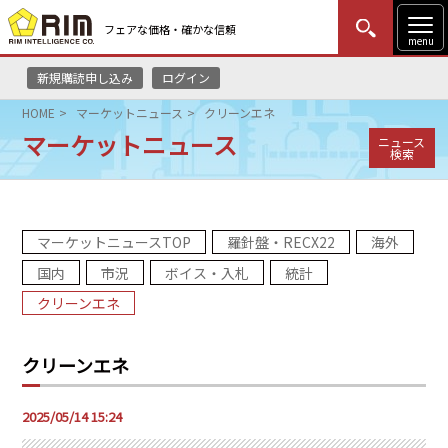
フェアな価格・確かな信頼
menu
新規購読申し込み
ログイン
MENU
更新
はじめての方
ログイン
HOME
マーケットニュース
クリーンエネ
マーケットニュース
ニュース
HOME
検索
マーケットニュース
マーケットニュースTOP
羅針盤・RECX22
海外
リムレポート
国内
市況
ボイス・入札
統計
メソドロジー
クリーンエネ
研修・セミナー
クリーンエネ
コンサルティング
2025/05/14 15:24