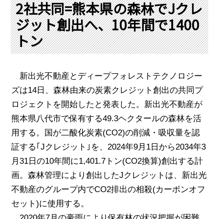
PRA原則
2社共同=熊本県の森林でJクレ
ジット創出へ、10年間で1400
Q & A
English Website
トン
会社概要
瑞姆亜太能源諮問(北京)
お問い合わせ
Rim Energy Media(韓国語)
年間休刊日
新出光不動産とディープフォレストテクノロジー
サイトマップ
ズは
14
日、森林由来の炭素クレジット創出の共同プ
採用情報
ロジェクトを開始したと発表した。新出光不動産が
熊本県八代市で保有する
49.3
ヘクタールの森林を活
用する。国が二酸化炭素
(CO2)
の削減・吸収量を認
証する｢
J
クレジット｣を、
2024
年
9
月
1
日から
2034
年
3
月
31
日の
10
年間に
1,401.7
トン
(CO2
換算
)
創出する計
画。森林管理により創出した
J
クレジットは、新出光
不動産のグループ内で
CO2
排出の相殺
(
カーボンオフ
セット
)
に使用する。
2020
年
7
月の豪雨により保有林の状況把握が困難