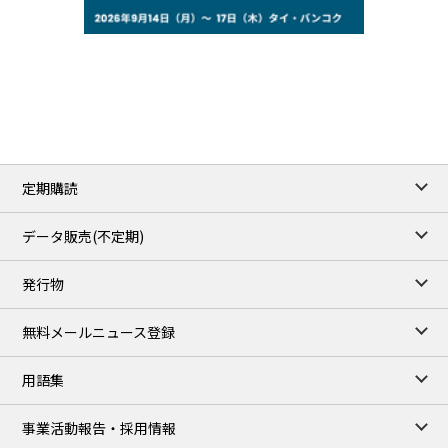
77.29
2.07
WTI/Sep
2.9385
0.0997
RBOB/Sep
3.8820
0.0858
No.2/Sep
2.640
-0.048
Natural Gas/Sep
ICE close
/06 Aug 2026
82.49
3.04
Brent/Oct
定期購読
1,172.75
2.50
Gasoil/Aug
55.769
3.365
TTF/Sep
データ販売(不定期)
TOCOM close
/07 Aug 2026
発行物
99,000
0
Gasoline/Sep
106,000
0
Kerosene/Sep
無料メールニュース登録
105,400
500
Gasoil/Sep
77,870
1,370
ME Crude/Aug
用語集
Chukyo close
/07 Aug 2026
97,000
0
事業活動報告・採用情報
Gasoline/Sep