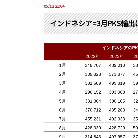
05/12 21:04
インドネシア=3月PKS輸出
インドネシアの
PK
2022
年
2023
年
2
1
月
345,707
489,010
38
2
月
335,828
373,877
45
3
月
381,689
499,819
39
4
月
296,152
303,968
27
5
月
331,364
390,165
32
6
月
370,712
435,283
34
7
月
455,231
492,933
35
8
月
428,330
428,720
50
9
月
314,843
497,957
37