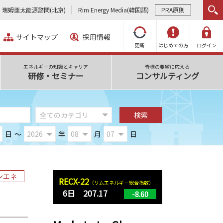
瑞姆亜太能源諮問(北京)
Rim Energy Media(韓国語)
PRA原則
サイトマップ
採用情報
更新
はじめての方
ログイン
エネルギーの知識とキャリア
皆様の要望に応える
研修・セミナー
コンサルティング
日
～
年
月
日
ンエネ
RECX-22
（リムエネルギー総合指数）
6日 207.17
-8.60