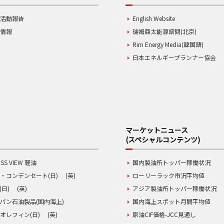
業活動報告
English Website
用情報
瑞姆亜太能源諮問(北京)
Rim Energy Media(韓国語)
日本エネルギープランナー協会
マーケットニュース
(スペシャルコンテンツ)
SS VIEW 軽油
国内製油所トッパー稼働状況
・コンデンセート(日)
(英)
ローリーラック市況平均値
(日)
(英)
アジア製油所トッパー稼働状況
パン石油製品(国内海上)
国内海上スポット月間平均値
オレフィン(日)
(英)
原油CIF価格-JCC見通し