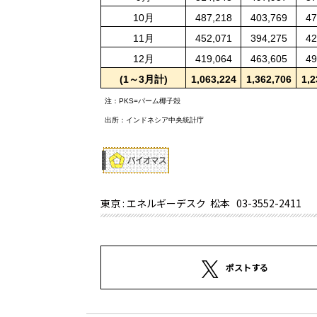
10
月
487,218
403,769
47
11
月
452,071
394,275
42
12
月
419,064
463,605
49
(1
～
3
月計
)
1,063,224
1,362,706
1,2
注：
PKS=
パーム椰子殻
出所：インドネシア中央統計庁
東京 : エネルギーデスク 松本
03-3552-2411
ポストする