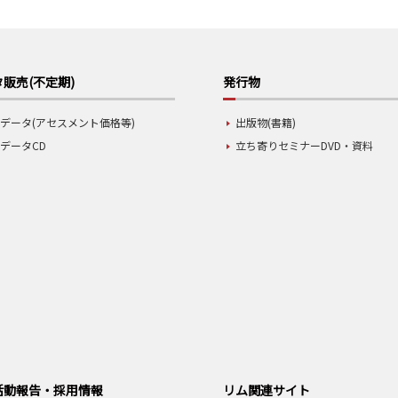
販売(不定期)
発行物
データ(アセスメント価格等)
出版物(書籍)
データCD
立ち寄りセミナーDVD・資料
活動報告・採用情報
リム関連サイト