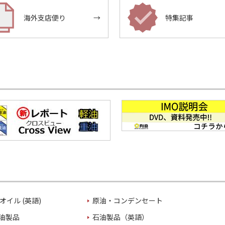
海外支店便り
→
特集記事
オイル (英語)
原油・コンデンセート
油製品
石油製品（英語）