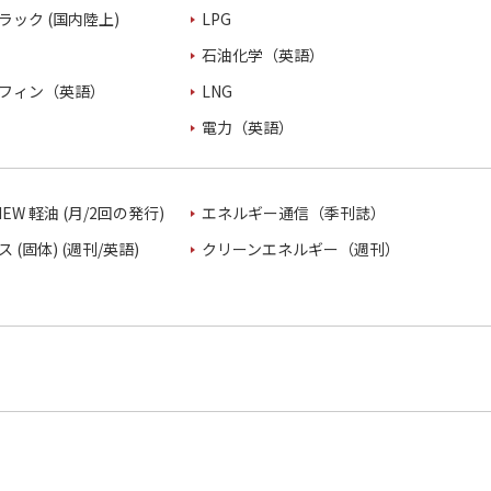
ラック (国内陸上)
LPG
石油化学（英語）
フィン（英語）
LNG
電力（英語）
VIEW 軽油 (月/2回の発行)
エネルギー通信（季刊誌）
 (固体) (週刊/英語)
クリーンエネルギー（週刊）