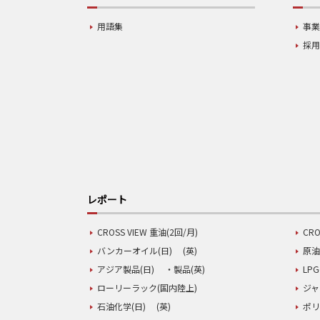
用語集
事
採
レポート
CROSS VIEW 重油(2回/月)
CRO
バンカーオイル(日)
(英)
原油
アジア製品(日)
・製品(英)
LPG
ローリーラック(国内陸上)
ジャ
石油化学(日)
(英)
ポリ