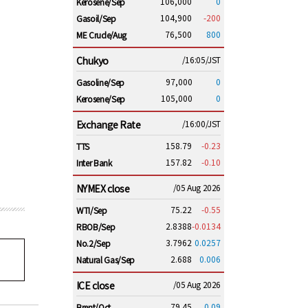
106,000
0
Kerosene/Sep
104,900
-200
Gasoil/Sep
76,500
800
ME Crude/Aug
Chukyo
/16:05/JST
97,000
0
Gasoline/Sep
105,000
0
Kerosene/Sep
Exchange Rate
/16:00/JST
158.79
-0.23
TTS
157.82
-0.10
Inter Bank
NYMEX close
/05 Aug 2026
75.22
-0.55
WTI/Sep
2.8388
-0.0134
RBOB/Sep
3.7962
0.0257
No.2/Sep
2.688
0.006
Natural Gas/Sep
ICE close
/05 Aug 2026
79.45
0.09
Brent/Oct