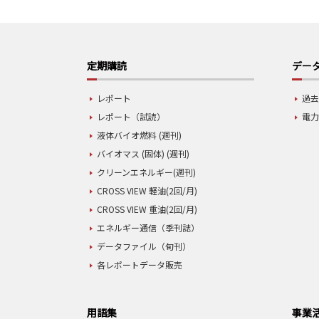
定期購読
データ
レポート
過去
レポート（試読）
電力
液体バイオ燃料 (週刊)
バイオマス (固体) (週刊)
クリーンエネルギー(週刊)
CROSS VIEW 軽油(2回/月)
CROSS VIEW 重油(2回/月)
エネルギー通信（季刊誌）
データファイル（旬刊）
各レポートデータ販売
用語集
事業