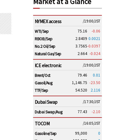
Market at a Glance
NYMEX access
/19:00/JST
75.16
-0.06
WTI/Sep
2.8409
0.0021
RBOB/Sep
3.7565
-0.0397
No.2 Oil/Sep
2.664
-0.024
Natural Gas/Sep
ICE electronic
/19:00/JST
79.46
0.01
Brent/Oct
1,146.75
-23.50
Gasoil/Aug
54.520
2.116
TTF/Sep
Dubai Swap
/17:30/JST
77.43
-2.10
Dubai Swap/Aug
TOCOM
/16:05/JST
99,000
0
Gasoline/Sep