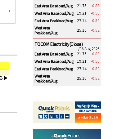
21.75
-0.89
East Area Baseload/Aug
→
19.21
-0.50
West Area Baseload/Aug
27.14
-0.80
East Area Peakload/Aug
West Area
25.10
-0.52
Peakload/Aug
TOCOM Electricity(Close)
/06 Aug 2026
21.75
-0.89
East Area Baseload/Aug
19.21
-0.50
West Area Baseload/Aug
27.14
-0.80
East Area Peakload/Aug
West Area
25.10
-0.52
Peakload/Aug