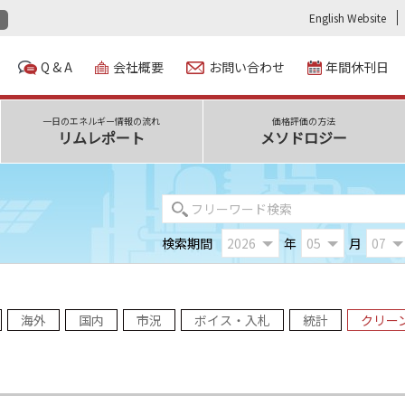
English Website
Q & A
会社概要
お問い合わせ
年間休刊日
一日のエネルギー情報の流れ
価格評価の方法
リムレポート
メソドロジー
検索期間
年
月
海外
国内
市況
ボイス・入札
統計
クリー