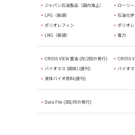
ジャパン石油製品（国内海上）
ローリー
LPG（英語）
石油化学
ポリオレフィン
ポリオレ
LNG（英語）
電力
CROSS VIEW 重油 (月/2回の発行)
CROSS 
バイオマス (固体) (週刊)
バイオマス
液体バイオ燃料(週刊)
Data File (3回/月の発行)