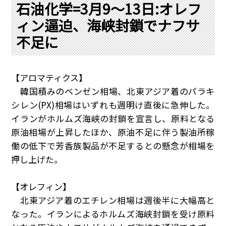
PRA原則
石油化学=3月9～13日:オレフ
ィン逼迫、海峡封鎖でナフサ
Q & A
English Website
不足に
会社概要
瑞姆亜太能源諮問(北京)
お問い合わせ
Rim Energy Media(韓国語)
年間休刊日
【アロマティクス】
サイトマップ
韓国積みのベンゼン相場、北東アジア着のパラキ
採用情報
シレン
(PX)
相場はいずれも週明け直後に急伸した。
イランがホルムズ海峡の封鎖を宣言し、原料となる
原油相場が上昇したほか、原油不足に伴う製油所稼
働の低下で芳香族製品が不足するとの懸念が相場を
押し上げた。
【オレフィン】
北東アジア着のエチレン相場は週後半に大幅高と
なった。イランによるホルムズ海峡封鎖を受け原料