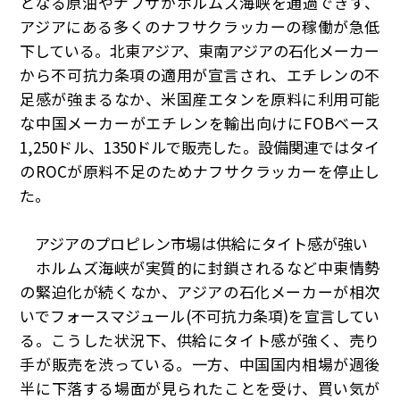
となる原油やナフサがホルムズ海峡を通過できず、
アジアにある多くのナフサクラッカーの稼働が急低
下している。北東アジア、東南アジアの石化メーカー
から不可抗力条項の適用が宣言され、エチレンの不
足感が強まるなか、米国産エタンを原料に利用可能
な中国メーカーがエチレンを輸出向けに
FOB
ベース
1,250
ドル、
1350
ドルで販売した。設備関連ではタイ
の
ROC
が原料不足のためナフサクラッカーを停止し
た。
アジアのプロピレン市場は供給にタイト感が強い
ホルムズ海峡が実質的に封鎖されるなど中東情勢
の緊迫化が続くなか、アジアの石化メーカーが相次
いでフォースマジュール
(
不可抗力条項
)
を宣言してい
る。こうした状況下、供給にタイト感が強く、売り
手が販売を渋っている。一方、中国国内相場が週後
半に下落する場面が見られたことを受け、買い気が