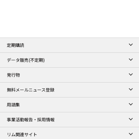
2.9385
0.0997
RBOB/Sep
3.8820
0.0858
No.2/Sep
2.640
-0.048
Natural Gas/Sep
ICE close
/06 Aug 2026
82.49
3.04
Brent/Oct
定期購読
1,172.75
2.50
Gasoil/Aug
55.769
3.365
TTF/Sep
データ販売(不定期)
TOCOM close
/07 Aug 2026
発行物
99,000
0
Gasoline/Sep
106,000
0
Kerosene/Sep
無料メールニュース登録
105,400
500
Gasoil/Sep
77,870
1,370
ME Crude/Aug
用語集
Chukyo close
/07 Aug 2026
97,000
0
事業活動報告・採用情報
Gasoline/Sep
105,000
0
Kerosene/Sep
リム関連サイト
JEPX
/08 Aug 2026