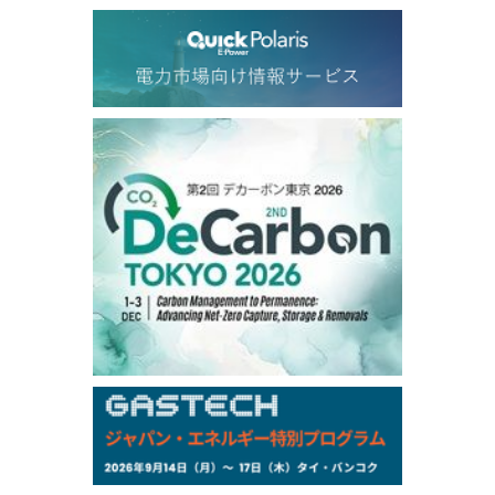
Dubai Swap
/17:30/JST
77.75
0.32
Dubai Swap/Aug
TOCOM
/16:05/JST
99,000
0
Gasoline/Sep
106,000
0
Kerosene/Sep
105,400
500
Gasoil/Sep
77,870
1,370
ME Crude/Aug
Chukyo
/16:05/JST
97,000
0
Gasoline/Sep
105,000
0
Kerosene/Sep
Exchange Rate
/16:00/JST
159.64
-0.85
TTS
158.35
0.17
Inter Bank
NYMEX close
/06 Aug 2026
77.29
2.07
WTI/Sep