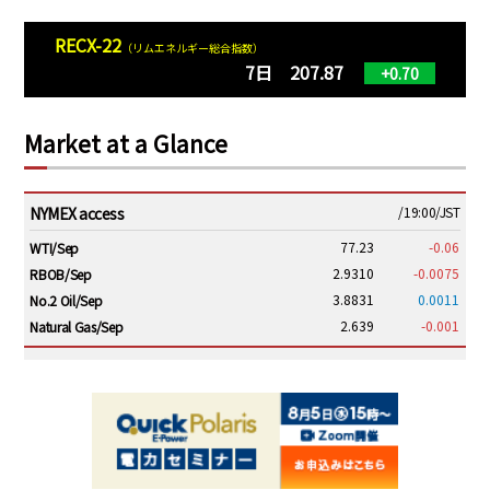
RECX-22
（リムエネルギー総合指数）
7日 207.87
+0.70
Market at a Glance
NYMEX access
/19:00/JST
77.23
-0.06
WTI/Sep
2.9310
-0.0075
RBOB/Sep
3.8831
0.0011
No.2 Oil/Sep
2.639
-0.001
Natural Gas/Sep
ICE electronic
/19:00/JST
82.31
-0.18
Brent/Oct
1,191.25
18.50
Gasoil/Aug
56.070
0.301
TTF/Sep