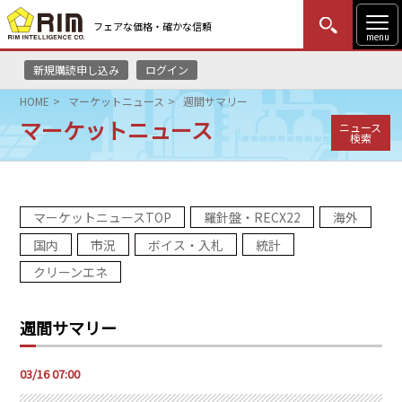
フェアな価格・確かな信頼
menu
新規購読申し込み
ログイン
MENU
更新
はじめての方
ログイン
HOME
マーケットニュース
週間サマリー
マーケットニュース
ニュース
HOME
検索
マーケットニュース
マーケットニュースTOP
羅針盤・RECX22
海外
リムレポート
国内
市況
ボイス・入札
統計
メソドロジー
クリーンエネ
研修・セミナー
週間サマリー
コンサルティング
03/16 07:00