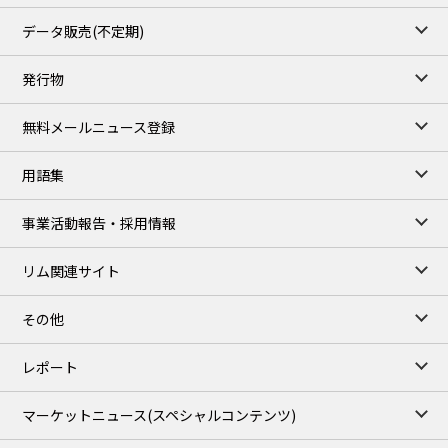
55.769
3.365
TTF/Sep
データ販売(不定期)
TOCOM close
/07 Aug 2026
発行物
99,000
0
Gasoline/Sep
106,000
0
Kerosene/Sep
無料メールニュース登録
105,400
500
Gasoil/Sep
77,870
1,370
ME Crude/Aug
用語集
Chukyo close
/07 Aug 2026
97,000
0
事業活動報告・採用情報
Gasoline/Sep
105,000
0
Kerosene/Sep
リム関連サイト
JEPX
/08 Aug 2026
19.06
-4.02
DA-24/Index.
その他
18.75
-6.20
DA-DT/Index.
15.22
-8.48
DA-PT/Index.
レポート
TOCOM Electricity
/16:05/JST
マーケットニュース
(スペシャルコンテンツ)
21.48
-0.27
East Area Baseload/Aug