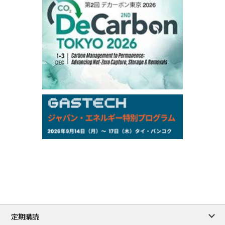
77,870
1,370
ME Crude/Aug
Chukyo
/16:05/JST
97,000
0
Gasoline/Sep
105,000
0
Kerosene/Sep
Exchange Rate
/16:00/JST
159.64
-0.85
TTS
158.35
0.17
Inter Bank
NYMEX close
/06 Aug 2026
77.29
2.07
WTI/Sep
2.9385
0.0997
RBOB/Sep
3.8820
0.0858
No.2/Sep
2.640
-0.048
Natural Gas/Sep
ICE close
/06 Aug 2026
82.49
3.04
Brent/Oct
定期購読
1,172.75
2.50
Gasoil/Aug