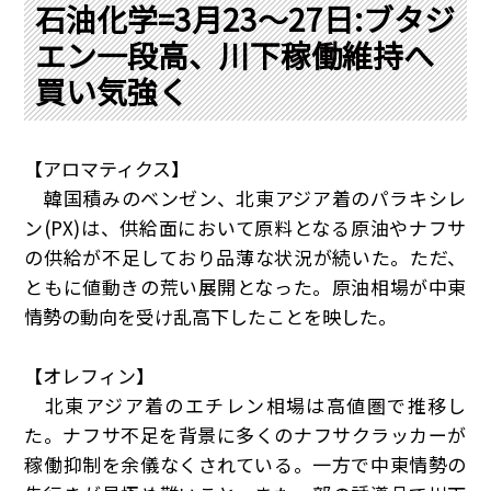
PRA原則
石油化学=3月23～27日:ブタジ
エン一段高、川下稼働維持へ
Q & A
English Website
買い気強く
会社概要
瑞姆亜太能源諮問(北京)
お問い合わせ
Rim Energy Media(韓国語)
年間休刊日
【アロマティクス】
サイトマップ
韓国積みのベンゼン、北東アジア着のパラキシレ
採用情報
ン
(PX)
は、供給面において原料となる原油やナフサ
の供給が不足しており品薄な状況が続いた。ただ、
ともに値動きの荒い展開となった。原油相場が中東
情勢の動向を受け乱高下したことを映した。
【オレフィン】
北東アジア着のエチレン相場は高値圏で推移し
た。ナフサ不足を背景に多くのナフサクラッカーが
稼働抑制を余儀なくされている。一方で中東情勢の