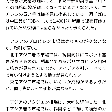
先行きが見極め難いこと、また一部の誘導品で川下
への価格転嫁が難しくなっていることなどから、エ
チレンの買い手は様子見に後退している。週半ばに
は中国品が
FOB
ベースで
1,400
ドル程度で販売打診さ
れていたが成約には至らなかったと伝えられた。
アジアのプロピレン市場は売りものが少ないな
か、取引が薄い。
北東アジア着の市場では、韓国向けにスポット需
要があるものの、誘導品であるポリプロピレン相場
に強さが見られないなか、アイデアを引き上げてま
で買い付けようとする動きが見られない。
東南アジア市場では、いくつか成約があるようだ
が、向け先によって価格が異なるもよう。
アジアのブタジエン相場は、大幅に続伸した。北
東アジア着の市場では、韓国などに向けて複数のカ