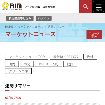
フェアな価格・確かな信頼
menu
新規購読申し込み
ログイン
MENU
更新
はじめての方
ログイン
HOME
マーケットニュース
週間サマリー
マーケットニュース
ニュース
HOME
検索
マーケットニュース
マーケットニュースTOP
羅針盤・RECX22
海外
リムレポート
国内
市況
ボイス・入札
統計
メソドロジー
クリーンエネ
研修・セミナー
週間サマリー
コンサルティング
03/30 07:00