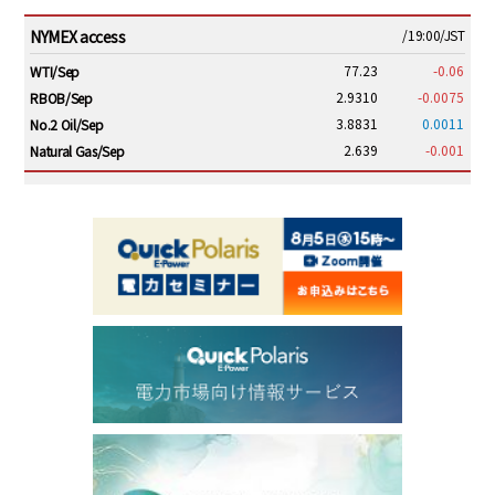
NYMEX access
/19:00/JST
77.23
-0.06
WTI/Sep
2.9310
-0.0075
RBOB/Sep
3.8831
0.0011
No.2 Oil/Sep
2.639
-0.001
Natural Gas/Sep
ICE electronic
/19:00/JST
82.31
-0.18
Brent/Oct
1,191.25
18.50
Gasoil/Aug
56.070
0.301
TTF/Sep
Dubai Swap
/17:30/JST
77.75
0.32
Dubai Swap/Aug
TOCOM
/16:05/JST
99,000
0
Gasoline/Sep
106,000
0
Kerosene/Sep
105,400
500
Gasoil/Sep