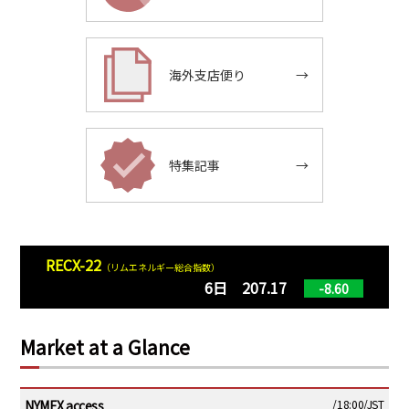
海外支店便り
→
特集記事
→
RECX-22
（リムエネルギー総合指数）
6日 207.17
-8.60
Market at a Glance
NYMEX access
/18:00/JST