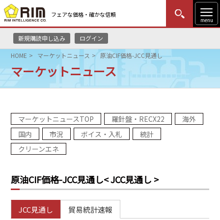
フェアな価格・確かな信頼
menu
新規購読申し込み
ログイン
MENU
更新
はじめての方
ログイン
HOME
マーケットニュース
原油CIF価格-JCC見通し
マーケットニュース
HOME
マーケットニュース
マーケットニュースTOP
羅針盤・RECX22
海外
リムレポート
国内
市況
ボイス・入札
統計
メソドロジー
クリーンエネ
研修・セミナー
原油CIF価格-JCC見通し
< JCC見通し >
コンサルティング
JCC見通し
貿易統計速報