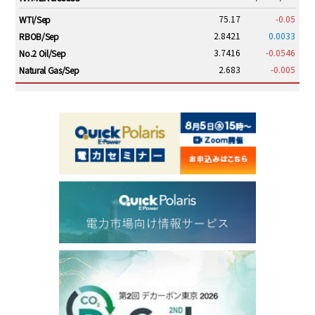
75.17
-0.05
WTI/Sep
2.8421
0.0033
RBOB/Sep
3.7416
-0.0546
No.2 Oil/Sep
2.683
-0.005
Natural Gas/Sep
ICE electronic
/18:00/JST
79.55
0.10
Brent/Oct
1,140.75
-29.50
Gasoil/Aug
53.825
1.421
TTF/Sep
Dubai Swap
/17:30/JST
77.43
-2.10
Dubai Swap/Aug
TOCOM
/16:05/JST
99,000
0
Gasoline/Sep
106,000
0
Kerosene/Sep
104,900
-200
Gasoil/Sep
76,500
800
ME Crude/Aug