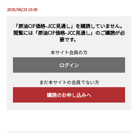
PRA原則
2025/06/23 15:05
Q & A
English Website
「原油CIF価格-JCC見通し」を購読していません。
会社概要
瑞姆亜太能源諮問(北京)
閲覧には
「原油CIF価格-JCC見通し」のご購読
が必
お問い合わせ
Rim Energy Media(韓国語)
要です。
年間休刊日
本サイト会員の方
サイトマップ
採用情報
ログイン
まだ本サイトの会員でない方
購読のお申し込みへ