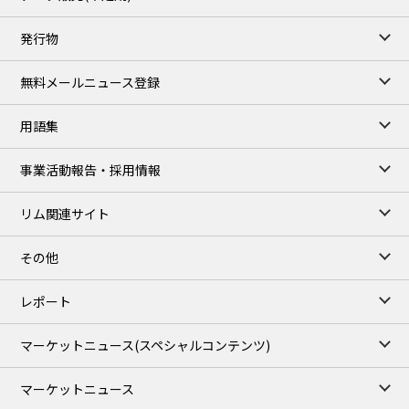
TOCOM close
/06 Aug 2026
発行物
99,000
0
Gasoline/Sep
106,000
0
Kerosene/Sep
無料メールニュース登録
104,900
-200
Gasoil/Sep
76,500
800
ME Crude/Aug
用語集
Chukyo close
/06 Aug 2026
97,000
0
事業活動報告・採用情報
Gasoline/Sep
105,000
0
Kerosene/Sep
リム関連サイト
JEPX
/07 Aug 2026
23.08
-0.36
DA-24/Index.
その他
24.95
-0.79
DA-DT/Index.
23.70
1.20
DA-PT/Index.
レポート
TOCOM Electricity
/16:05/JST
マーケットニュース
(スペシャルコンテンツ)
21.75
-0.89
East Area Baseload/Aug
19.21
-0.50
West Area Baseload/Aug
マーケットニュース
27.14
-0.80
East Area Peakload/Aug