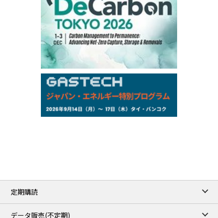
Chukyo
/16:05/JST
97,000
0
Gasoline/Sep
105,000
0
Kerosene/Sep
Exchange Rate
/16:00/JST
158.79
-0.23
TTS
157.82
-0.10
Inter Bank
NYMEX close
/05 Aug 2026
75.22
-0.55
WTI/Sep
2.8388
-0.0134
RBOB/Sep
3.7962
0.0257
No.2/Sep
2.688
0.006
Natural Gas/Sep
ICE close
/05 Aug 2026
79.45
0.09
Brent/Oct
定期購読
1,170.25
34.25
Gasoil/Aug
52.404
-3.517
TTF/Sep
データ販売(不定期)