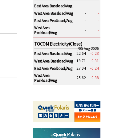
-
-
East Area Baseload/Aug
-
-
West Area Baseload/Aug
-
-
East Area Peakload/Aug
West Area
-
-
Peakload/Aug
TOCOM Electricity(Close)
/05 Aug 2026
22.64
-0.23
East Area Baseload/Aug
19.71
-0.31
West Area Baseload/Aug
27.94
-0.24
East Area Peakload/Aug
West Area
25.62
-0.38
Peakload/Aug