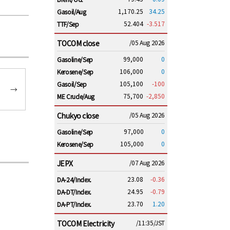
1,170.25
34.25
Gasoil/Aug
52.404
-3.517
TTF/Sep
TOCOM close
/05 Aug 2026
99,000
0
Gasoline/Sep
106,000
0
Kerosene/Sep
105,100
-100
Gasoil/Sep
→
75,700
-2,850
ME Crude/Aug
Chukyo close
/05 Aug 2026
97,000
0
Gasoline/Sep
105,000
0
Kerosene/Sep
JEPX
/07 Aug 2026
23.08
-0.36
DA-24/Index.
24.95
-0.79
DA-DT/Index.
23.70
1.20
DA-PT/Index.
TOCOM Electricity
/11:35/JST