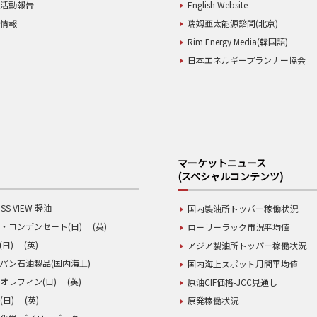
業活動報告
English Website
用情報
瑞姆亜太能源諮問(北京)
Rim Energy Media(韓国語)
日本エネルギープランナー協会
マーケットニュース
(スペシャルコンテンツ)
SS VIEW 軽油
国内製油所トッパー稼働状況
・コンデンセート(日)
(英)
ローリーラック市況平均値
(日)
(英)
アジア製油所トッパー稼働状況
パン石油製品(国内海上)
国内海上スポット月間平均値
オレフィン(日)
(英)
原油CIF価格-JCC見通し
(日)
(英)
原発稼働状況