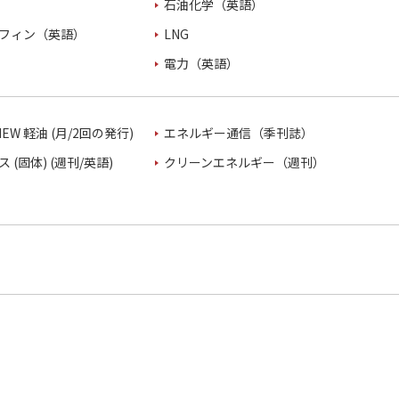
石油化学（英語）
フィン（英語）
LNG
電力（英語）
VIEW 軽油 (月/2回の発行)
エネルギー通信（季刊誌）
 (固体) (週刊/英語)
クリーンエネルギー（週刊）