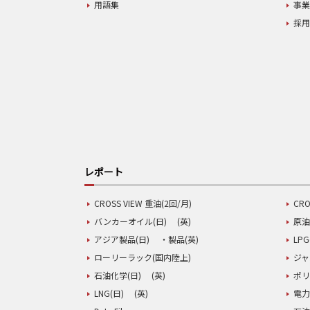
用語集
事
採
レポート
CROSS VIEW 重油(2回/月)
CRO
バンカーオイル(日)
(英)
原油
アジア製品(日)
・製品(英)
LPG
ローリーラック(国内陸上)
ジャ
石油化学(日)
(英)
ポリ
LNG(日)
(英)
電力