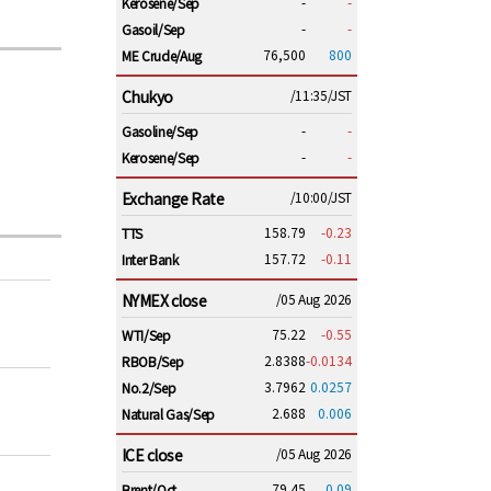
-
-
Kerosene/Sep
-
-
Gasoil/Sep
76,500
800
ME Crude/Aug
Chukyo
/11:35/JST
-
-
Gasoline/Sep
-
-
Kerosene/Sep
Exchange Rate
/10:00/JST
158.79
-0.23
TTS
157.72
-0.11
Inter Bank
NYMEX close
/05 Aug 2026
75.22
-0.55
WTI/Sep
2.8388
-0.0134
RBOB/Sep
3.7962
0.0257
No.2/Sep
2.688
0.006
Natural Gas/Sep
ICE close
/05 Aug 2026
79.45
0.09
Brent/Oct