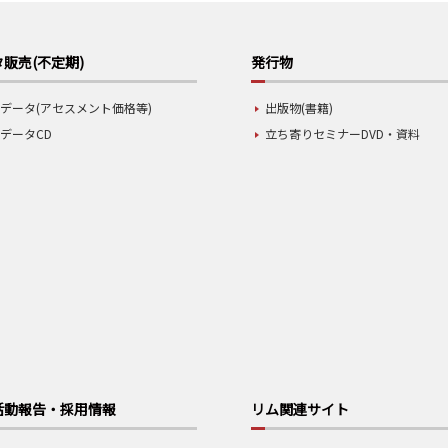
販売(不定期)
発行物
データ(アセスメント価格等)
出版物(書籍)
データCD
立ち寄りセミナーDVD・資料
活動報告・採用情報
リム関連サイト