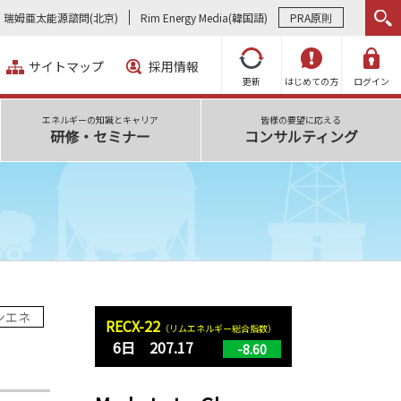
瑞姆亜太能源諮問(北京)
Rim Energy Media(韓国語)
PRA原則
サイトマップ
採用情報
更新
はじめての方
ログイン
エネルギーの知識とキャリア
皆様の要望に応える
研修・セミナー
コンサルティング
ンエネ
RECX-22
（リムエネルギー総合指数）
6日 207.17
-8.60