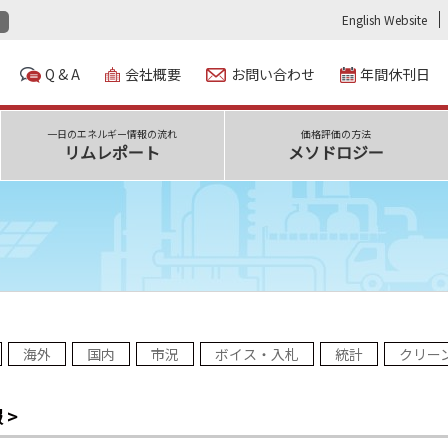
English Website
Q & A
会社概要
お問い合わせ
年間休刊日
一日のエネルギー情報の流れ
価格評価の方法
リムレポート
メソドロジー
海外
国内
市況
ボイス・入札
統計
クリー
 >