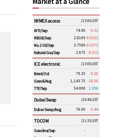
Market at a Glance
NYMEX access
/13:00/JST
74.90
-0.32
WTI/Sep
2.8165
-0.0223
RBOB/Sep
3.7589
-0.0373
No.2 Oil/Sep
2.675
-0.013
Natural Gas/Sep
ICE electronic
/13:00/JST
79.25
-0.20
Brent/Oct
1,143.75
-26.50
Gasoil/Aug
54.000
1.596
TTF/Sep
Dubai Swap
/10:45/JST
76.09
-3.44
Dubai Swap/Aug
TOCOM
/11:35/JST
-
-
Gasoline/Sep