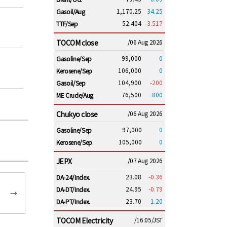
1,170.25
34.25
Gasoil/Aug
52.404
-3.517
TTF/Sep
TOCOM close
/06 Aug 2026
99,000
0
Gasoline/Sep
106,000
0
Kerosene/Sep
104,900
-200
Gasoil/Sep
76,500
800
ME Crude/Aug
Chukyo close
/06 Aug 2026
97,000
0
Gasoline/Sep
105,000
0
Kerosene/Sep
JEPX
/07 Aug 2026
23.08
-0.36
DA-24/Index.
24.95
-0.79
DA-DT/Index.
→
23.70
1.20
DA-PT/Index.
TOCOM Electricity
/16:05/JST