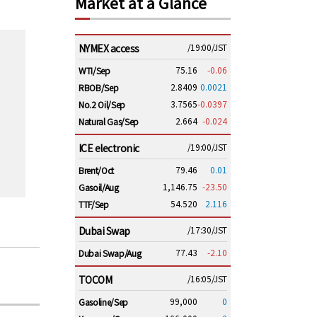
Market at a Glance
NYMEX access
/19:00/JST
75.16
-0.06
WTI/Sep
2.8409
0.0021
RBOB/Sep
3.7565
-0.0397
No.2 Oil/Sep
2.664
-0.024
Natural Gas/Sep
ICE electronic
/19:00/JST
79.46
0.01
Brent/Oct
1,146.75
-23.50
Gasoil/Aug
54.520
2.116
TTF/Sep
Dubai Swap
/17:30/JST
77.43
-2.10
Dubai Swap/Aug
TOCOM
/16:05/JST
99,000
0
Gasoline/Sep