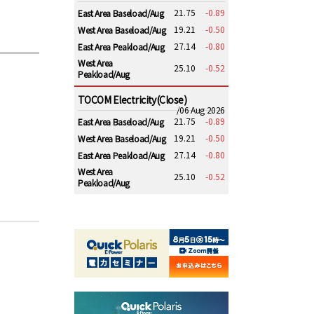
21.75
-0.89
East Area Baseload/Aug
19.21
-0.50
West Area Baseload/Aug
27.14
-0.80
East Area Peakload/Aug
West Area
25.10
-0.52
Peakload/Aug
TOCOM Electricity(Close)
/06 Aug 2026
21.75
-0.89
East Area Baseload/Aug
19.21
-0.50
West Area Baseload/Aug
27.14
-0.80
East Area Peakload/Aug
West Area
25.10
-0.52
Peakload/Aug