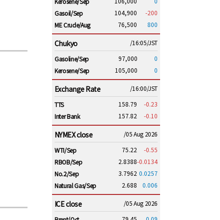
106,000
0
Kerosene/Sep
104,900
-200
Gasoil/Sep
76,500
800
ME Crude/Aug
Chukyo
/16:05/JST
97,000
0
Gasoline/Sep
105,000
0
Kerosene/Sep
Exchange Rate
/16:00/JST
158.79
-0.23
TTS
157.82
-0.10
Inter Bank
NYMEX close
/05 Aug 2026
75.22
-0.55
WTI/Sep
2.8388
-0.0134
RBOB/Sep
3.7962
0.0257
No.2/Sep
2.688
0.006
Natural Gas/Sep
ICE close
/05 Aug 2026
79.45
0.09
Brent/Oct