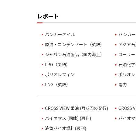
レポート
バンカーオイル
バンカー
原油・コンデンセート（英語）
アジア石
ジャパン石油製品（国内海上）
ローリー
LPG（英語）
石油化学
ポリオレフィン
ポリオレ
LNG（英語）
電力
CROSS VIEW 重油 (月/2回の発行)
CROSS 
バイオマス (固体) (週刊)
バイオマス
液体バイオ燃料(週刊)