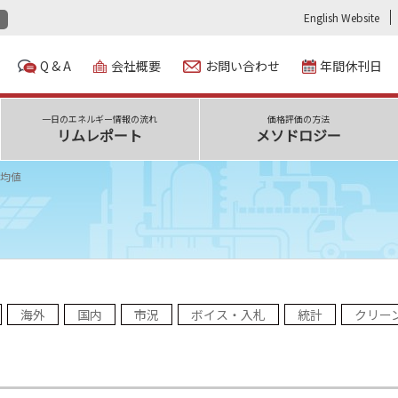
English Website
Q & A
会社概要
お問い合わせ
年間休刊日
一日のエネルギー情報の流れ
価格評価の方法
リムレポート
メソドロジー
均値
海外
国内
市況
ボイス・入札
統計
クリー