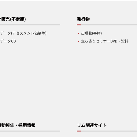
販売(不定期)
発行物
データ(アセスメント価格等)
出版物(書籍)
データCD
立ち寄りセミナーDVD・資料
活動報告・採用情報
リム関連サイト