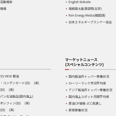
業活動報告
English Website
用情報
瑞姆亜太能源諮問(北京)
Rim Energy Media(韓国語)
日本エネルギープランナー協会
マーケットニュース
(スペシャルコンテンツ)
SS VIEW 軽油
国内製油所トッパー稼働状況
・コンデンセート(日)
(英)
ローリーラック市況平均値
(日)
(英)
アジア製油所トッパー稼働状況
パン石油製品(国内海上)
国内海上スポット月間平均値
オレフィン(日)
(英)
原油CIF価格-JCC見通し
(日)
(英)
原発稼働状況