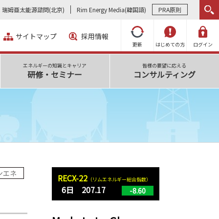
瑞姆亜太能源諮問(北京)
Rim Energy Media(韓国語)
PRA原則
サイトマップ
採用情報
更新
はじめての方
ログイン
エネルギーの知識とキャリア
皆様の要望に応える
研修・セミナー
コンサルティング
ンエネ
RECX-22
（リムエネルギー総合指数）
6日 207.17
-8.60