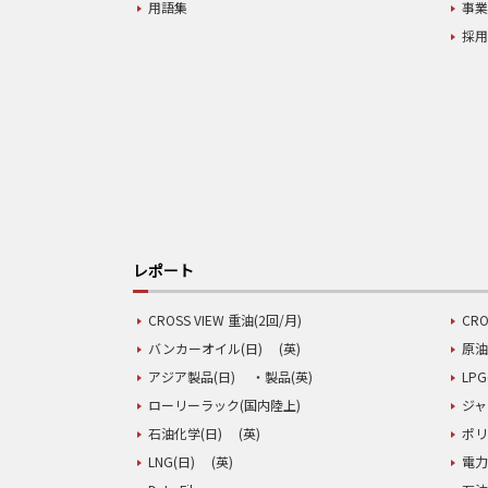
用語集
事
採
レポート
CROSS VIEW 重油(2回/月)
CRO
バンカーオイル(日)
(英)
原油
アジア製品(日)
・製品(英)
LPG
ローリーラック(国内陸上)
ジャ
石油化学(日)
(英)
ポリ
LNG(日)
(英)
電力