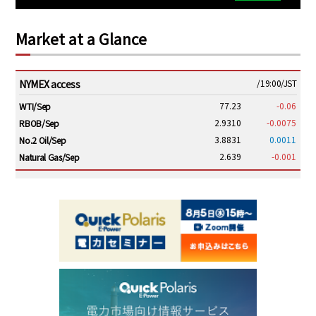
Market at a Glance
NYMEX access
/19:00/JST
77.23
-0.06
WTI/Sep
2.9310
-0.0075
RBOB/Sep
3.8831
0.0011
No.2 Oil/Sep
2.639
-0.001
Natural Gas/Sep
ICE electronic
/19:00/JST
82.31
-0.18
Brent/Oct
1,191.25
18.50
Gasoil/Aug
56.070
0.301
TTF/Sep
Dubai Swap
/17:30/JST
77.75
0.32
Dubai Swap/Aug
TOCOM
/16:05/JST