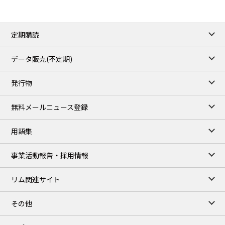
ICE close
/06 Aug 2026
82.49
3.04
Brent/Oct
定期購読
1,172.75
2.50
Gasoil/Aug
55.769
3.365
TTF/Sep
データ販売(不定期)
TOCOM close
/07 Aug 2026
発行物
99,000
0
Gasoline/Sep
106,000
0
Kerosene/Sep
無料メールニュース登録
105,400
500
Gasoil/Sep
77,870
1,370
ME Crude/Aug
用語集
Chukyo close
/07 Aug 2026
97,000
0
事業活動報告・採用情報
Gasoline/Sep
105,000
0
Kerosene/Sep
リム関連サイト
JEPX
/08 Aug 2026
19.06
-4.02
DA-24/Index.
その他
18.75
-6.20
DA-DT/Index.
15.22
-8.48