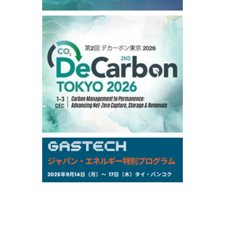
99,000
0
Gasoline/Sep
106,000
0
Kerosene/Sep
105,400
500
Gasoil/Sep
77,870
1,370
ME Crude/Aug
Chukyo
/16:05/JST
97,000
0
Gasoline/Sep
105,000
0
Kerosene/Sep
Exchange Rate
/16:00/JST
159.64
-0.85
TTS
158.35
0.17
Inter Bank
NYMEX close
/06 Aug 2026
77.29
2.07
WTI/Sep
2.9385
0.0997
RBOB/Sep
3.8820
0.0858
No.2/Sep
2.640
-0.048
Natural Gas/Sep