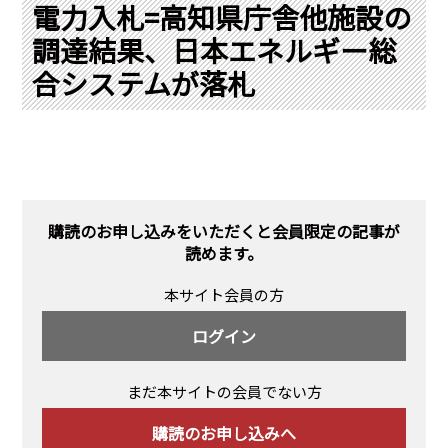
PRA原則
電力入札=高知県庁舎他施設の
調達結果、日本エネルギー総
Q & A
English Website
合システムが落札
会社概要
瑞姆亜太能源諮問(北京)
お問い合わせ
Rim Energy Media(韓国語)
年間休刊日
サイトマップ
採用情報
購読のお申し込みをいただくと会員限定の記事が
読めます。
本サイト会員の方
ログイン
まだ本サイトの会員でない方
購読のお申し込みへ