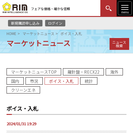
フェアな価格・確かな信頼
menu
新規購読申し込み
ログイン
MENU
更新
はじめての方
ログイン
HOME
マーケットニュース
ボイス・入札
マーケットニュース
ニュース
HOME
検索
マーケットニュース
マーケットニュースTOP
羅針盤・RECX22
海外
リムレポート
国内
市況
ボイス・入札
統計
メソドロジー
クリーンエネ
研修・セミナー
ボイス・入札
コンサルティング
2024/01/31 19:29