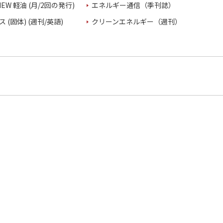
VIEW 軽油 (月/2回の発行)
エネルギー通信（季刊誌）
 (固体) (週刊/英語)
クリーンエネルギー（週刊）