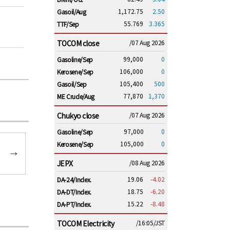
1,172.75
2.50
Gasoil/Aug
55.769
3.365
TTF/Sep
TOCOM close
/07 Aug 2026
99,000
0
Gasoline/Sep
106,000
0
Kerosene/Sep
105,400
500
Gasoil/Sep
77,870
1,370
ME Crude/Aug
Chukyo close
/07 Aug 2026
97,000
0
Gasoline/Sep
105,000
0
Kerosene/Sep
→
JEPX
/08 Aug 2026
19.06
-4.02
DA-24/Index.
18.75
-6.20
DA-DT/Index.
15.22
-8.48
DA-PT/Index.
TOCOM Electricity
/16:05/JST