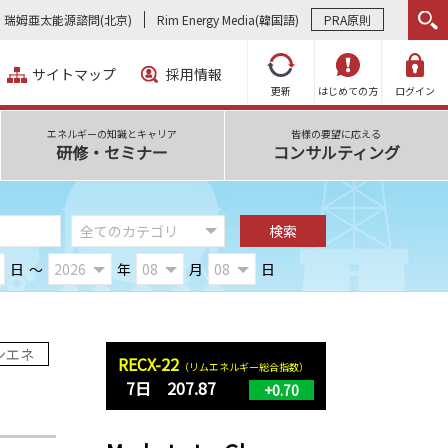
瑞姆亜太能源諮問(北京)
Rim Energy Media(韓国語)
PRA原則
サイトマップ
採用情報
更新
はじめての方
ログイン
エネルギーの知識とキャリア
皆様の要望に応える
研修・セミナー
コンサルティング
日
～
年
月
日
ンエネ
RECX-22
（リムエネルギー総合指数）
7日 207.87
+0.70