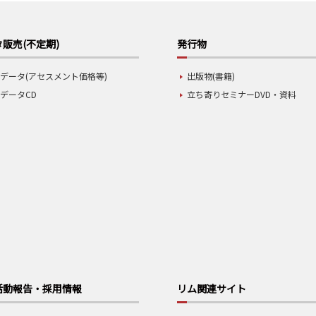
販売(不定期)
発行物
データ(アセスメント価格等)
出版物(書籍)
データCD
立ち寄りセミナーDVD・資料
活動報告・採用情報
リム関連サイト