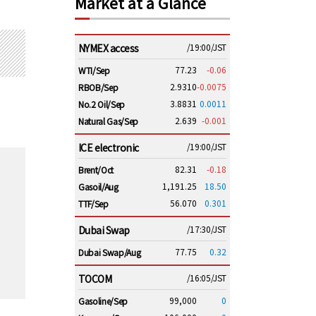
Market at a Glance
NYMEX access
/19:00/JST
77.23
-0.06
WTI/Sep
2.9310
-0.0075
RBOB/Sep
3.8831
0.0011
No.2 Oil/Sep
2.639
-0.001
Natural Gas/Sep
ICE electronic
/19:00/JST
82.31
-0.18
Brent/Oct
1,191.25
18.50
Gasoil/Aug
56.070
0.301
TTF/Sep
Dubai Swap
/17:30/JST
77.75
0.32
Dubai Swap/Aug
TOCOM
/16:05/JST
99,000
0
Gasoline/Sep