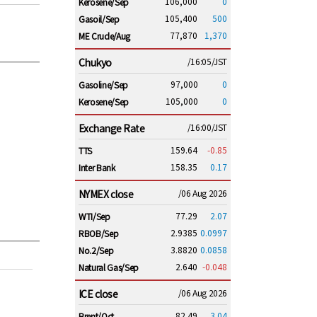
106,000
0
Kerosene/Sep
105,400
500
Gasoil/Sep
77,870
1,370
ME Crude/Aug
Chukyo
/16:05/JST
97,000
0
Gasoline/Sep
105,000
0
Kerosene/Sep
Exchange Rate
/16:00/JST
159.64
-0.85
TTS
158.35
0.17
Inter Bank
NYMEX close
/06 Aug 2026
77.29
2.07
WTI/Sep
2.9385
0.0997
RBOB/Sep
3.8820
0.0858
No.2/Sep
2.640
-0.048
Natural Gas/Sep
ICE close
/06 Aug 2026
82.49
3.04
Brent/Oct