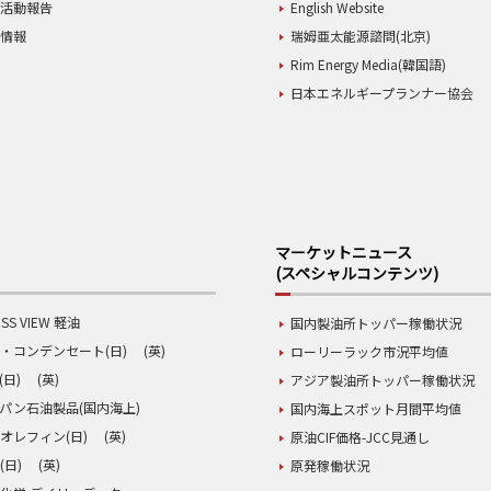
業活動報告
English Website
用情報
瑞姆亜太能源諮問(北京)
Rim Energy Media(韓国語)
日本エネルギープランナー協会
マーケットニュース
(スペシャルコンテンツ)
SS VIEW 軽油
国内製油所トッパー稼働状況
・コンデンセート(日)
(英)
ローリーラック市況平均値
(日)
(英)
アジア製油所トッパー稼働状況
パン石油製品(国内海上)
国内海上スポット月間平均値
オレフィン(日)
(英)
原油CIF価格-JCC見通し
(日)
(英)
原発稼働状況