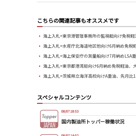
こちらの関連記事もオススメです
海上入札=東京港管理事務所の監視艇向け免税軽
海上入札=水産庁北海道地区他向け6月納め免税
海上入札=海上保安庁の測量船向け7月納めLSA
海上入札=東京都港湾局向け6月納め免税軽油、
海上入札=茨城県立海洋高校向けA重油、先月比1
スペシャルコンテンツ
08/07 18:53
国内製油所トッパー稼働状況
08/07 16:52