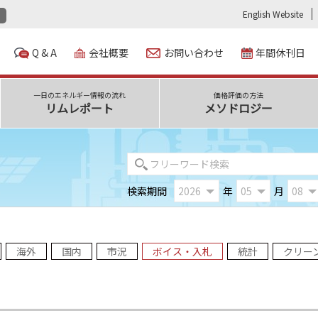
English Website
Q & A
会社概要
お問い合わせ
年間休刊日
一日のエネルギー情報の流れ
価格評価の方法
リムレポート
メソドロジー
検索期間
年
月
海外
国内
市況
ボイス・入札
統計
クリー