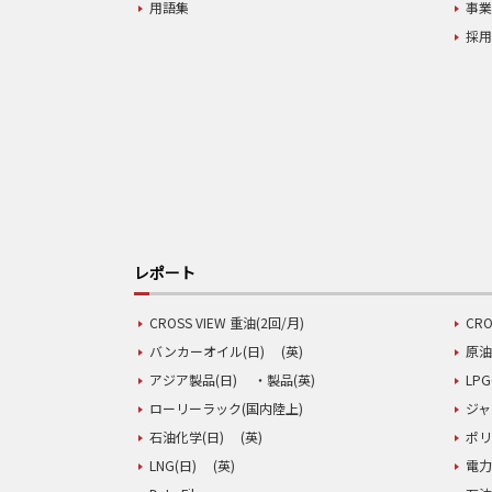
用語集
事
採
レポート
CROSS VIEW 重油(2回/月)
CRO
バンカーオイル(日)
(英)
原油
アジア製品(日)
・製品(英)
LPG
ローリーラック(国内陸上)
ジャ
石油化学(日)
(英)
ポリ
LNG(日)
(英)
電力