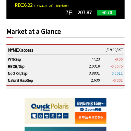
RECX-22
（リムエネルギー総合指数）
7日 207.87
+0.70
Market at a Glance
NYMEX access
/19:00/JST
77.23
-0.06
WTI/Sep
2.9310
-0.0075
RBOB/Sep
3.8831
0.0011
No.2 Oil/Sep
2.639
-0.001
Natural Gas/Sep
ICE electronic
/19:00/JST
82.31
-0.18
Brent/Oct
1,191.25
18.50
Gasoil/Aug
56.070
0.301
TTF/Sep
Dubai Swap
/17:30/JST