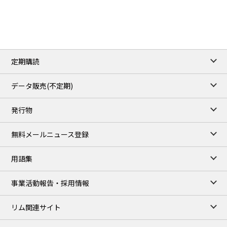
3.8820
0.0858
No.2/Sep
2.640
-0.048
Natural Gas/Sep
ICE close
/06 Aug 2026
82.49
3.04
Brent/Oct
定期購読
1,172.75
2.50
Gasoil/Aug
55.769
3.365
TTF/Sep
データ販売(不定期)
TOCOM close
/07 Aug 2026
発行物
99,000
0
Gasoline/Sep
106,000
0
Kerosene/Sep
無料メールニュース登録
105,400
500
Gasoil/Sep
77,870
1,370
ME Crude/Aug
用語集
Chukyo close
/07 Aug 2026
97,000
0
事業活動報告・採用情報
Gasoline/Sep
105,000
0
Kerosene/Sep
リム関連サイト
JEPX
/08 Aug 2026