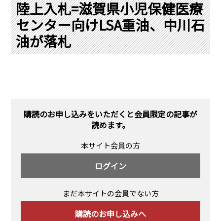
PRA原則
陸上入札=滋賀県小児保健医療
センター向けLSA重油、中川石
Q & A
English Website
油が落札
会社概要
瑞姆亜太能源諮問(北京)
お問い合わせ
Rim Energy Media(韓国語)
年間休刊日
サイトマップ
採用情報
購読のお申し込みをいただくと会員限定の記事が
読めます。
本サイト会員の方
ログイン
まだ本サイトの会員でない方
購読のお申し込みへ