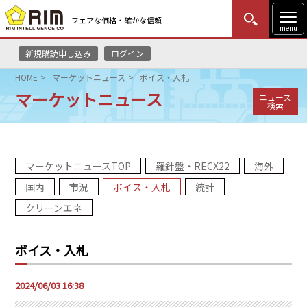
フェアな価格・確かな信頼
menu
新規購読申し込み
ログイン
MENU
更新
はじめての方
ログイン
HOME
マーケットニュース
ボイス・入札
マーケットニュース
ニュース
HOME
検索
マーケットニュース
マーケットニュースTOP
羅針盤・RECX22
海外
リムレポート
国内
市況
ボイス・入札
統計
メソドロジー
クリーンエネ
研修・セミナー
ボイス・入札
コンサルティング
2024/06/03 16:38