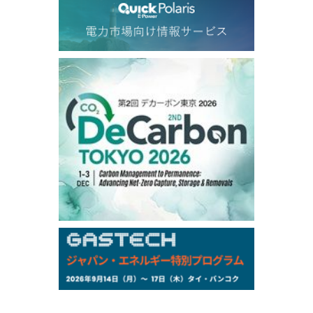
77.75
0.32
Dubai Swap/Aug
TOCOM
/16:05/JST
99,000
0
Gasoline/Sep
106,000
0
Kerosene/Sep
105,400
500
Gasoil/Sep
77,870
1,370
ME Crude/Aug
Chukyo
/16:05/JST
97,000
0
Gasoline/Sep
105,000
0
Kerosene/Sep
Exchange Rate
/16:00/JST
159.64
-0.85
TTS
158.35
0.17
Inter Bank
NYMEX close
/06 Aug 2026
77.29
2.07
WTI/Sep
2.9385
0.0997
RBOB/Sep