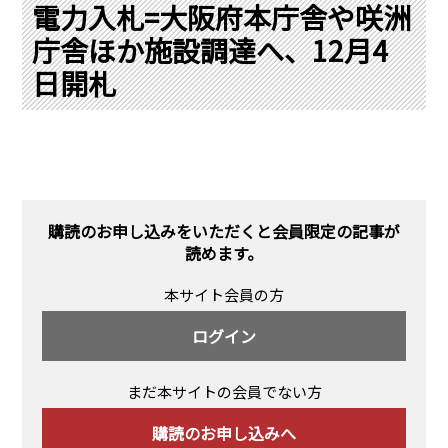
PRA原則
電力入札=大阪府本庁舎や咲洲
庁舎ほか施設調達へ、12月4
Q & A
English Website
日開札
会社概要
瑞姆亜太能源諮問(北京)
お問い合わせ
Rim Energy Media(韓国語)
年間休刊日
サイトマップ
採用情報
購読のお申し込みをいただくと会員限定の記事が
読めます。
本サイト会員の方
ログイン
まだ本サイトの会員でない方
購読のお申し込みへ