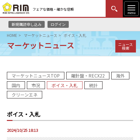
フェアな価格・確かな信頼
menu
新規購読申し込み
ログイン
MENU
更新
はじめての方
ログイン
HOME
マーケットニュース
ボイス・入札
マーケットニュース
ニュース
HOME
検索
マーケットニュース
マーケットニュースTOP
羅針盤・RECX22
海外
リムレポート
国内
市況
ボイス・入札
統計
メソドロジー
クリーンエネ
研修・セミナー
ボイス・入札
コンサルティング
2024/10/25 18:13