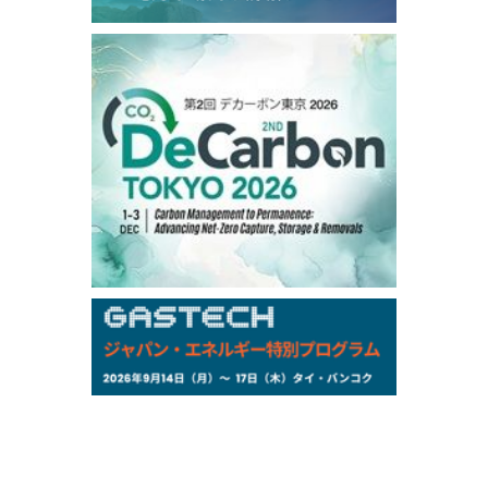
99,000
0
Gasoline/Sep
106,000
0
Kerosene/Sep
105,400
500
Gasoil/Sep
77,870
1,370
ME Crude/Aug
Chukyo
/16:05/JST
97,000
0
Gasoline/Sep
105,000
0
Kerosene/Sep
Exchange Rate
/16:00/JST
159.64
-0.85
TTS
158.35
0.17
Inter Bank
NYMEX close
/06 Aug 2026
77.29
2.07
WTI/Sep
2.9385
0.0997
RBOB/Sep
3.8820
0.0858
No.2/Sep
2.640
-0.048
Natural Gas/Sep