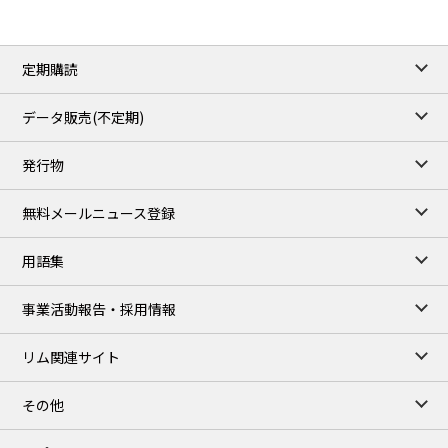
ICE close
/06 Aug 2026
82.49
3.04
Brent/Oct
定期購読
1,172.75
2.50
Gasoil/Aug
55.769
3.365
TTF/Sep
データ販売(不定期)
TOCOM close
/07 Aug 2026
発行物
99,000
0
Gasoline/Sep
106,000
0
Kerosene/Sep
無料メールニュース登録
105,400
500
Gasoil/Sep
77,870
1,370
ME Crude/Aug
用語集
Chukyo close
/07 Aug 2026
97,000
0
事業活動報告・採用情報
Gasoline/Sep
105,000
0
Kerosene/Sep
リム関連サイト
JEPX
/08 Aug 2026
19.06
-4.02
DA-24/Index.
その他
18.75
-6.20
DA-DT/Index.
15.22
-8.48