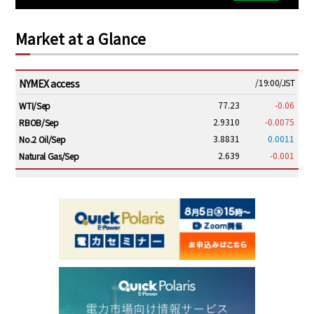
Market at a Glance
NYMEX access
/19:00/JST
77.23
-0.06
WTI/Sep
2.9310
-0.0075
RBOB/Sep
3.8831
0.0011
No.2 Oil/Sep
2.639
-0.001
Natural Gas/Sep
ICE electronic
/19:00/JST
82.31
-0.18
Brent/Oct
1,191.25
18.50
Gasoil/Aug
56.070
0.301
TTF/Sep
Dubai Swap
/17:30/JST
77.75
0.32
Dubai Swap/Aug
TOCOM
/16:05/JST