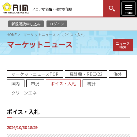
フェアな価格・確かな信頼
menu
新規購読申し込み
ログイン
MENU
更新
はじめての方
ログイン
HOME
マーケットニュース
ボイス・入札
マーケットニュース
ニュース
HOME
検索
マーケットニュース
マーケットニュースTOP
羅針盤・RECX22
海外
リムレポート
国内
市況
ボイス・入札
統計
メソドロジー
クリーンエネ
研修・セミナー
ボイス・入札
コンサルティング
2024/10/30 18:29