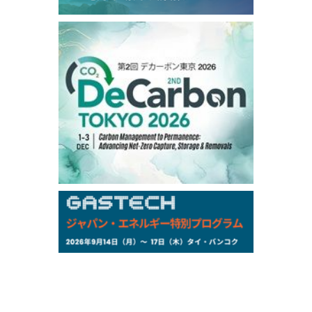
99,000
0
Gasoline/Sep
106,000
0
Kerosene/Sep
104,900
-200
Gasoil/Sep
76,500
800
ME Crude/Aug
Chukyo
/16:05/JST
97,000
0
Gasoline/Sep
105,000
0
Kerosene/Sep
Exchange Rate
/16:00/JST
158.79
-0.23
TTS
157.82
-0.10
Inter Bank
NYMEX close
/05 Aug 2026
75.22
-0.55
WTI/Sep
2.8388
-0.0134
RBOB/Sep
3.7962
0.0257
No.2/Sep
2.688
0.006
Natural Gas/Sep