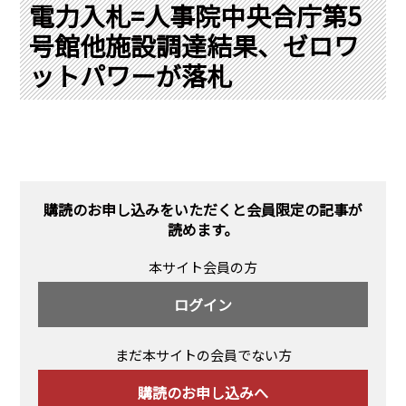
PRA原則
電力入札=人事院中央合庁第5
号館他施設調達結果、ゼロワ
Q & A
English Website
ットパワーが落札
会社概要
瑞姆亜太能源諮問(北京)
お問い合わせ
Rim Energy Media(韓国語)
年間休刊日
サイトマップ
採用情報
購読のお申し込みをいただくと会員限定の記事が
読めます。
本サイト会員の方
ログイン
まだ本サイトの会員でない方
購読のお申し込みへ