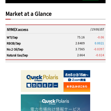
Market at a Glance
NYMEX access
/19:00/JST
75.16
-0.06
WTI/Sep
2.8409
0.0021
RBOB/Sep
3.7565
-0.0397
No.2 Oil/Sep
2.664
-0.024
Natural Gas/Sep
ICE electronic
/19:00/JST
79.46
0.01
Brent/Oct
1,146.75
-23.50
Gasoil/Aug
54.520
2.116
TTF/Sep
Dubai Swap
/17:30/JST
77.43
-2.10
Dubai Swap/Aug
TOCOM
/16:05/JST