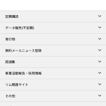
ICE close
/05 Aug 2026
79.45
0.09
Brent/Oct
定期購読
1,170.25
34.25
Gasoil/Aug
52.404
-3.517
TTF/Sep
データ販売(不定期)
TOCOM close
/06 Aug 2026
発行物
99,000
0
Gasoline/Sep
106,000
0
Kerosene/Sep
無料メールニュース登録
104,900
-200
Gasoil/Sep
76,500
800
ME Crude/Aug
用語集
Chukyo close
/06 Aug 2026
97,000
0
事業活動報告・採用情報
Gasoline/Sep
105,000
0
Kerosene/Sep
リム関連サイト
JEPX
/07 Aug 2026
23.08
-0.36
DA-24/Index.
その他
24.95
-0.79
DA-DT/Index.
23.70
1.20