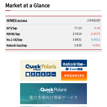
Market at a Glance
NYMEX access
/19:00/JST
77.23
-0.06
WTI/Sep
2.9310
-0.0075
RBOB/Sep
3.8831
0.0011
No.2 Oil/Sep
2.639
-0.001
Natural Gas/Sep
ICE electronic
/19:00/JST
82.31
-0.18
Brent/Oct
1,191.25
18.50
Gasoil/Aug
56.070
0.301
TTF/Sep
Dubai Swap
/17:30/JST
77.75
0.32
Dubai Swap/Aug
TOCOM
/16:05/JST
99,000
0
Gasoline/Sep