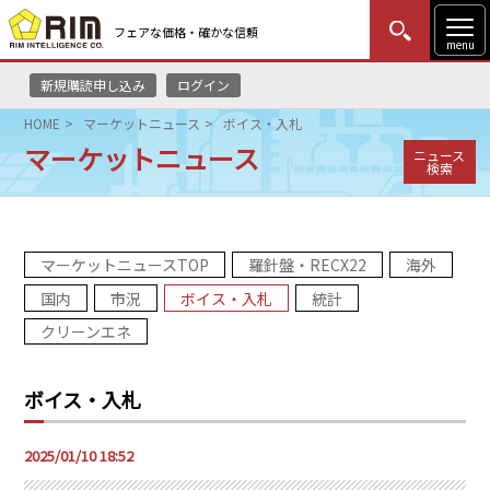
フェアな価格・確かな信頼
menu
新規購読申し込み
ログイン
MENU
更新
はじめての方
ログイン
HOME
マーケットニュース
ボイス・入札
マーケットニュース
ニュース
HOME
検索
マーケットニュース
マーケットニュースTOP
羅針盤・RECX22
海外
リムレポート
国内
市況
ボイス・入札
統計
メソドロジー
クリーンエネ
研修・セミナー
ボイス・入札
コンサルティング
2025/01/10 18:52