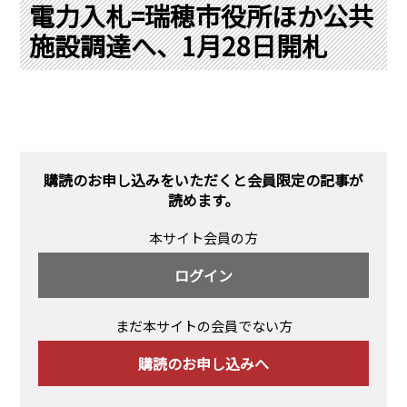
PRA原則
電力入札=瑞穂市役所ほか公共
施設調達へ、1月28日開札
Q & A
English Website
会社概要
瑞姆亜太能源諮問(北京)
お問い合わせ
Rim Energy Media(韓国語)
年間休刊日
サイトマップ
購読のお申し込みをいただくと会員限定の記事が
採用情報
読めます。
本サイト会員の方
ログイン
まだ本サイトの会員でない方
購読のお申し込みへ