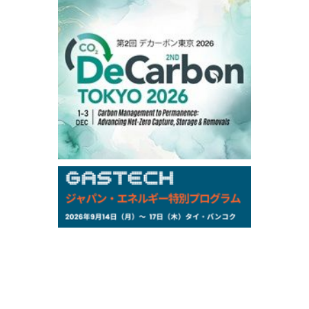
106,000
0
Kerosene/Sep
105,400
500
Gasoil/Sep
77,870
1,370
ME Crude/Aug
Chukyo
/16:05/JST
97,000
0
Gasoline/Sep
105,000
0
Kerosene/Sep
Exchange Rate
/16:00/JST
159.64
-0.85
TTS
158.35
0.17
Inter Bank
NYMEX close
/06 Aug 2026
77.29
2.07
WTI/Sep
2.9385
0.0997
RBOB/Sep
3.8820
0.0858
No.2/Sep
2.640
-0.048
Natural Gas/Sep
ICE close
/06 Aug 2026