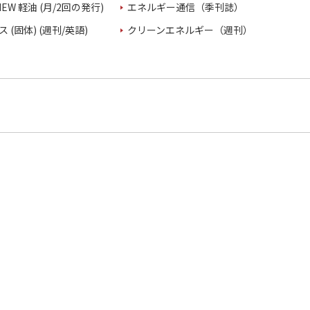
VIEW 軽油 (月/2回の発行)
エネルギー通信（季刊誌）
 (固体) (週刊/英語)
クリーンエネルギー（週刊）