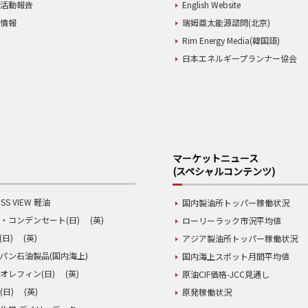
業活動報告
English Website
用情報
瑞姆亜太能源諮問(北京)
Rim Energy Media(韓国語)
日本エネルギープランナー協会
マーケットニュース
(スペシャルコンテンツ)
SS VIEW 軽油
国内製油所トッパー稼働状況
・コンデンセート(日)
(英)
ローリーラック市況平均値
(日)
(英)
アジア製油所トッパー稼働状況
パン石油製品(国内海上)
国内海上スポット月間平均値
オレフィン(日)
(英)
原油CIF価格-JCC見通し
(日)
(英)
原発稼働状況