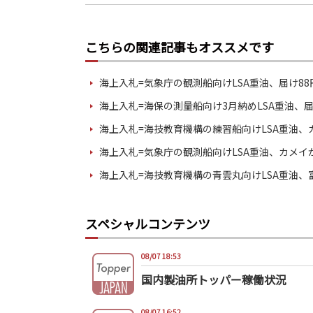
こちらの関連記事もオススメです
海上入札=気象庁の観測船向けLSA重油、届け8
海上入札=海保の測量船向け3月納めLSA重油、届
海上入札=海技教育機構の練習船向けLSA重油、
海上入札=気象庁の観測船向けLSA重油、カメイ
海上入札=海技教育機構の青雲丸向けLSA重油、
スペシャルコンテンツ
08/07 18:53
国内製油所トッパー稼働状況
08/07 16:52