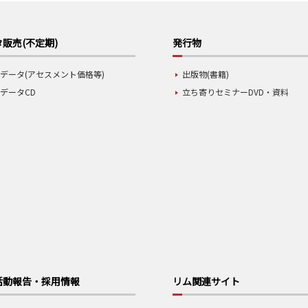
販売(不定期)
発行物
データ(アセスメント価格等)
出版物(書籍)
データCD
立ち寄りセミナーDVD・資料
活動報告・採用情報
リム関連サイト