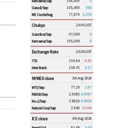
106,000
0
Kerosene/Sep
105,400
500
Gasoil/Sep
77,870
1,370
ME Crude/Aug
Chukyo
/16:05/JST
97,000
0
Gasoline/Sep
105,000
0
Kerosene/Sep
Exchange Rate
/16:00/JST
159.64
-0.85
TTS
158.35
0.17
Inter Bank
NYMEX close
/06 Aug 2026
77.29
2.07
WTI/Sep
2.9385
0.0997
RBOB/Sep
3.8820
0.0858
No.2/Sep
2.640
-0.048
Natural Gas/Sep
ICE close
/06 Aug 2026
82.49
3.04
Brent/Oct