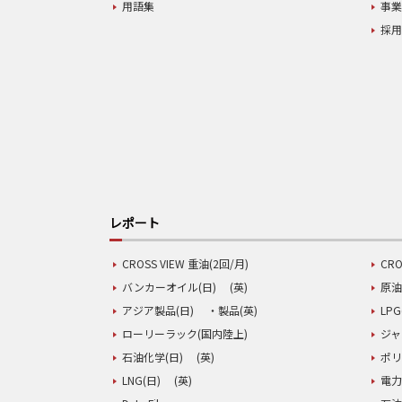
用語集
事
採
レポート
CROSS VIEW 重油(2回/月)
CRO
バンカーオイル(日)
(英)
原油
アジア製品(日)
・製品(英)
LPG
ローリーラック(国内陸上)
ジャ
石油化学(日)
(英)
ポリ
LNG(日)
(英)
電力