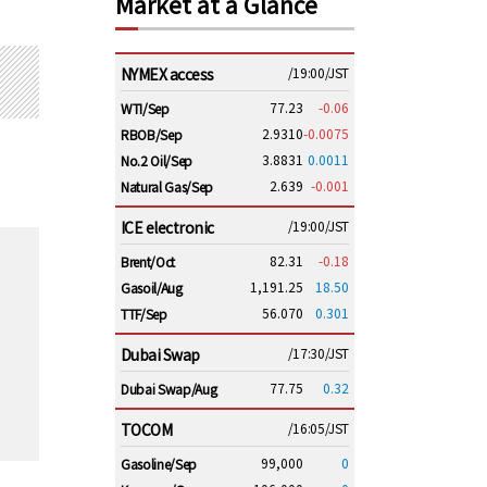
Market at a Glance
NYMEX access
/19:00/JST
77.23
-0.06
WTI/Sep
2.9310
-0.0075
RBOB/Sep
3.8831
0.0011
No.2 Oil/Sep
2.639
-0.001
Natural Gas/Sep
ICE electronic
/19:00/JST
82.31
-0.18
Brent/Oct
1,191.25
18.50
Gasoil/Aug
56.070
0.301
TTF/Sep
Dubai Swap
/17:30/JST
77.75
0.32
Dubai Swap/Aug
TOCOM
/16:05/JST
99,000
0
Gasoline/Sep