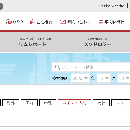
English Website
Q & A
会社概要
お問い合わせ
年間休刊日
一日のエネルギー情報の流れ
価格評価の方法
リムレポート
メソドロジー
検索期間
年
月
海外
国内
市況
ボイス・入札
統計
クリー