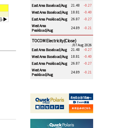
21.48
-0.27
East Area Baseload/Aug
18.81
-0.40
West Area Baseload/Aug
26.87
-0.27
East Area Peakload/Aug
West Area
24.89
-0.21
Peakload/Aug
TOCOM Electricity(Close)
/07 Aug 2026
21.48
-0.27
East Area Baseload/Aug
18.81
-0.40
West Area Baseload/Aug
26.87
-0.27
East Area Peakload/Aug
West Area
24.89
-0.21
Peakload/Aug