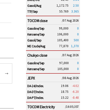
1,172.75
2.50
Gasoil/Aug
55.769
3.365
TTF/Sep
TOCOM close
/07 Aug 2026
99,000
0
Gasoline/Sep
106,000
0
Kerosene/Sep
105,400
500
Gasoil/Sep
77,870
1,370
ME Crude/Aug
Chukyo close
/07 Aug 2026
97,000
0
Gasoline/Sep
105,000
0
Kerosene/Sep
→
JEPX
/08 Aug 2026
19.06
-4.02
DA-24/Index.
18.75
-6.20
DA-DT/Index.
15.22
-8.48
DA-PT/Index.
TOCOM Electricity
/16:05/JST