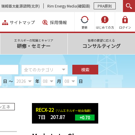
瑞姆亜太能源諮問(北京)
Rim Energy Media(韓国語)
PRA原則
サイトマップ
採用情報
更新
はじめての方
ログイン
エネルギーの知識とキャリア
皆様の要望に応える
研修・セミナー
コンサルティング
日
～
年
月
日
ンエネ
RECX-22
（リムエネルギー総合指数）
7日 207.87
+0.70