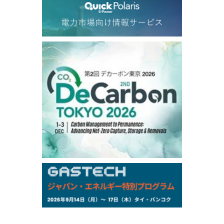
77.50
0.07
Dubai Swap/Aug
TOCOM
/11:35/JST
-
-
Gasoline/Sep
-
-
Kerosene/Sep
-
-
Gasoil/Sep
77,870
1,370
ME Crude/Aug
Chukyo
/11:35/JST
-
-
Gasoline/Sep
-
-
Kerosene/Sep
Exchange Rate
/16:00/JST
159.64
-0.85
TTS
158.35
0.17
Inter Bank
NYMEX close
/06 Aug 2026
77.29
2.07
WTI/Sep
2.9385
0.0997
RBOB/Sep