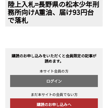
PRA原則
陸上入札=長野県の松本少年刑
務所向けA重油、届け93円台
Q & A
English Website
で落札
会社概要
瑞姆亜太能源諮問(北京)
お問い合わせ
Rim Energy Media(韓国語)
年間休刊日
サイトマップ
採用情報
購読のお申し込みをいただくと会員限定の記事が
読めます。
本サイト会員の方
ログイン
まだ本サイトの会員でない方
購読のお申し込みへ