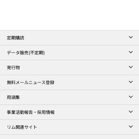
3.8820
0.0858
No.2/Sep
2.640
-0.048
Natural Gas/Sep
ICE close
/06 Aug 2026
82.49
3.04
Brent/Oct
定期購読
1,172.75
2.50
Gasoil/Aug
55.769
3.365
TTF/Sep
データ販売(不定期)
TOCOM close
/06 Aug 2026
発行物
99,000
0
Gasoline/Sep
106,000
0
Kerosene/Sep
無料メールニュース登録
104,900
-200
Gasoil/Sep
76,500
800
ME Crude/Aug
用語集
Chukyo close
/06 Aug 2026
97,000
0
事業活動報告・採用情報
Gasoline/Sep
105,000
0
Kerosene/Sep
リム関連サイト
JEPX
/08 Aug 2026