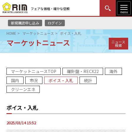
フェアな価格・確かな信頼
menu
新規購読申し込み
ログイン
MENU
更新
はじめての方
ログイン
HOME
マーケットニュース
ボイス・入札
マーケットニュース
ニュース
HOME
検索
マーケットニュース
マーケットニュースTOP
羅針盤・RECX22
海外
リムレポート
国内
市況
ボイス・入札
統計
メソドロジー
クリーンエネ
研修・セミナー
ボイス・入札
コンサルティング
2025/03/14 15:52