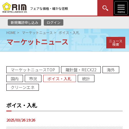
フェアな価格・確かな信頼
menu
新規購読申し込み
ログイン
MENU
更新
はじめての方
ログイン
HOME
マーケットニュース
ボイス・入札
マーケットニュース
ニュース
HOME
検索
マーケットニュース
マーケットニュースTOP
羅針盤・RECX22
海外
リムレポート
国内
市況
ボイス・入札
統計
メソドロジー
クリーンエネ
研修・セミナー
ボイス・入札
コンサルティング
2025/03/26 19:26