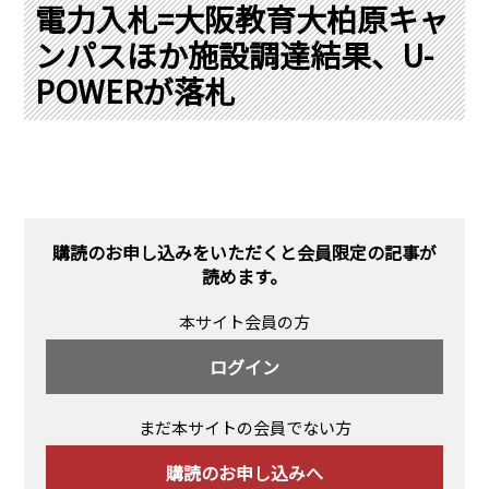
PRA原則
電力入札=大阪教育大柏原キャ
ンパスほか施設調達結果、U-
Q & A
English Website
POWERが落札
会社概要
瑞姆亜太能源諮問(北京)
お問い合わせ
Rim Energy Media(韓国語)
年間休刊日
サイトマップ
採用情報
購読のお申し込みをいただくと会員限定の記事が
読めます。
本サイト会員の方
ログイン
まだ本サイトの会員でない方
購読のお申し込みへ