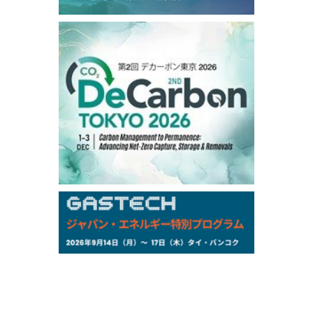
99,000
0
Gasoline/Sep
106,000
0
Kerosene/Sep
105,400
500
Gasoil/Sep
77,870
1,370
ME Crude/Aug
Chukyo
/16:05/JST
97,000
0
Gasoline/Sep
105,000
0
Kerosene/Sep
Exchange Rate
/16:00/JST
159.64
-0.85
TTS
158.35
0.17
Inter Bank
NYMEX close
/06 Aug 2026
77.29
2.07
WTI/Sep
2.9385
0.0997
RBOB/Sep
3.8820
0.0858
No.2/Sep
2.640
-0.048
Natural Gas/Sep