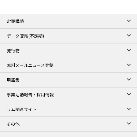
ICE close
/06 Aug 2026
82.49
3.04
Brent/Oct
定期購読
1,172.75
2.50
Gasoil/Aug
55.769
3.365
TTF/Sep
データ販売(不定期)
TOCOM close
/07 Aug 2026
発行物
99,000
0
Gasoline/Sep
106,000
0
Kerosene/Sep
無料メールニュース登録
105,400
500
Gasoil/Sep
77,870
1,370
ME Crude/Aug
用語集
Chukyo close
/07 Aug 2026
97,000
0
事業活動報告・採用情報
Gasoline/Sep
105,000
0
Kerosene/Sep
リム関連サイト
JEPX
/08 Aug 2026
19.06
-4.02
DA-24/Index.
その他
18.75
-6.20
DA-DT/Index.
15.22
-8.48