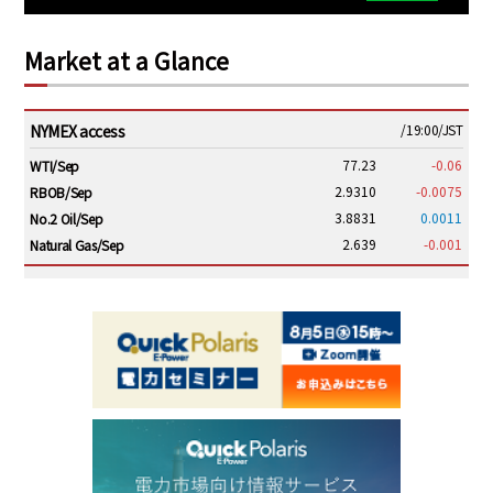
Market at a Glance
NYMEX access
/19:00/JST
77.23
-0.06
WTI/Sep
2.9310
-0.0075
RBOB/Sep
3.8831
0.0011
No.2 Oil/Sep
2.639
-0.001
Natural Gas/Sep
ICE electronic
/19:00/JST
82.31
-0.18
Brent/Oct
1,191.25
18.50
Gasoil/Aug
56.070
0.301
TTF/Sep
Dubai Swap
/17:30/JST
77.75
0.32
Dubai Swap/Aug
TOCOM
/16:05/JST