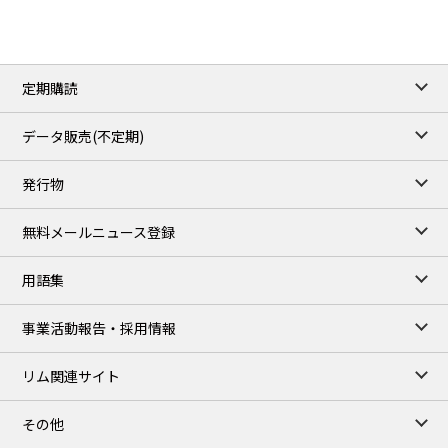
ICE close
/06 Aug 2026
82.49
3.04
Brent/Oct
定期購読
1,172.75
2.50
Gasoil/Aug
55.769
3.365
TTF/Sep
データ販売(不定期)
TOCOM close
/07 Aug 2026
発行物
99,000
0
Gasoline/Sep
106,000
0
Kerosene/Sep
無料メールニュース登録
105,400
500
Gasoil/Sep
77,870
1,370
ME Crude/Aug
用語集
Chukyo close
/07 Aug 2026
97,000
0
事業活動報告・採用情報
Gasoline/Sep
105,000
0
Kerosene/Sep
リム関連サイト
JEPX
/08 Aug 2026
19.06
-4.02
DA-24/Index.
その他
18.75
-6.20
DA-DT/Index.