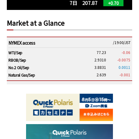
7日 207.87
+0.70
Market at a Glance
NYMEX access
/19:00/JST
77.23
-0.06
WTI/Sep
2.9310
-0.0075
RBOB/Sep
3.8831
0.0011
No.2 Oil/Sep
2.639
-0.001
Natural Gas/Sep
ICE electronic
/19:00/JST
82.31
-0.18
Brent/Oct
1,191.25
18.50
Gasoil/Aug
56.070
0.301
TTF/Sep
Dubai Swap
/17:30/JST
77.75
0.32
Dubai Swap/Aug