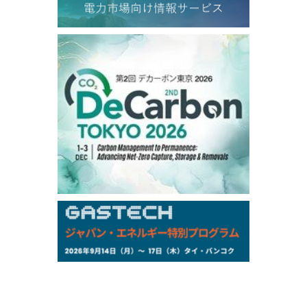
TOCOM
/16:05/JST
99,000
0
Gasoline/Sep
106,000
0
Kerosene/Sep
105,400
500
Gasoil/Sep
77,870
1,370
ME Crude/Aug
Chukyo
/16:05/JST
97,000
0
Gasoline/Sep
105,000
0
Kerosene/Sep
Exchange Rate
/16:00/JST
159.64
-0.85
TTS
158.35
0.17
Inter Bank
NYMEX close
/06 Aug 2026
77.29
2.07
WTI/Sep
2.9385
0.0997
RBOB/Sep
3.8820
0.0858
No.2/Sep
2.640
-0.048
Natural Gas/Sep