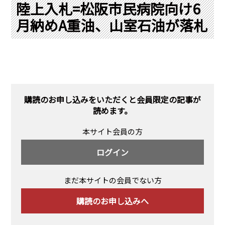
PRA原則
陸上入札=松阪市民病院向け6
月納めA重油、山室石油が落札
Q & A
English Website
会社概要
瑞姆亜太能源諮問(北京)
お問い合わせ
Rim Energy Media(韓国語)
年間休刊日
サイトマップ
購読のお申し込みをいただくと会員限定の記事が
採用情報
読めます。
本サイト会員の方
ログイン
まだ本サイトの会員でない方
購読のお申し込みへ