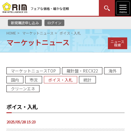
フェアな価格・確かな信頼
menu
新規購読申し込み
ログイン
MENU
更新
はじめての方
ログイン
HOME
マーケットニュース
ボイス・入札
マーケットニュース
ニュース
HOME
検索
マーケットニュース
マーケットニュースTOP
羅針盤・RECX22
海外
リムレポート
国内
市況
ボイス・入札
統計
メソドロジー
クリーンエネ
研修・セミナー
ボイス・入札
コンサルティング
2025/05/28 15:23