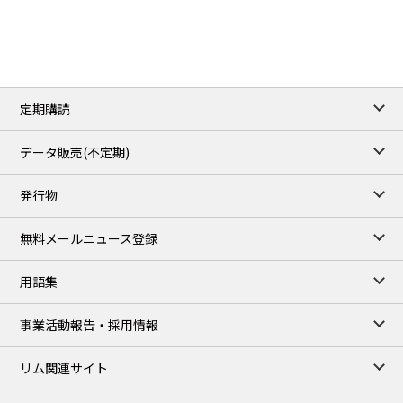
3.8820
0.0858
No.2/Sep
2.640
-0.048
Natural Gas/Sep
ICE close
/06 Aug 2026
82.49
3.04
Brent/Oct
定期購読
1,172.75
2.50
Gasoil/Aug
55.769
3.365
TTF/Sep
データ販売(不定期)
TOCOM close
/06 Aug 2026
発行物
99,000
0
Gasoline/Sep
106,000
0
Kerosene/Sep
無料メールニュース登録
104,900
-200
Gasoil/Sep
76,500
800
ME Crude/Aug
用語集
Chukyo close
/06 Aug 2026
97,000
0
事業活動報告・採用情報
Gasoline/Sep
105,000
0
Kerosene/Sep
リム関連サイト
JEPX
/08 Aug 2026