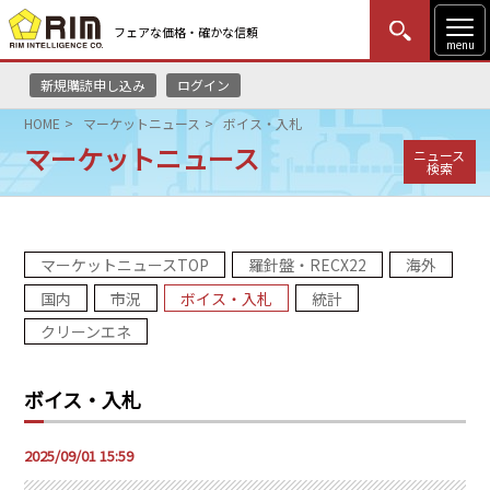
フェアな価格・確かな信頼
menu
新規購読申し込み
ログイン
MENU
更新
はじめての方
ログイン
HOME
マーケットニュース
ボイス・入札
マーケットニュース
ニュース
HOME
検索
マーケットニュース
マーケットニュースTOP
羅針盤・RECX22
海外
リムレポート
国内
市況
ボイス・入札
統計
メソドロジー
クリーンエネ
研修・セミナー
ボイス・入札
コンサルティング
2025/09/01 15:59