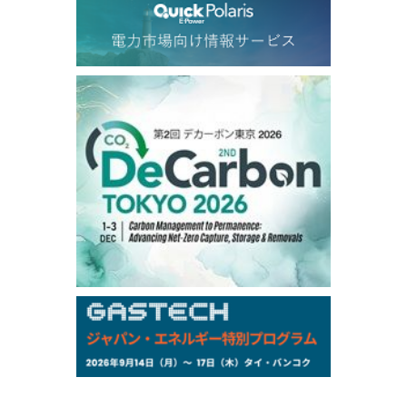
79.66
2.23
Dubai Swap/Aug
TOCOM
/11:35/JST
-
-
Gasoline/Sep
-
-
Kerosene/Sep
-
-
Gasoil/Sep
77,870
1,370
ME Crude/Aug
Chukyo
/11:35/JST
-
-
Gasoline/Sep
-
-
Kerosene/Sep
Exchange Rate
/10:00/JST
159.64
-0.85
TTS
158.52
-0.70
Inter Bank
NYMEX close
/06 Aug 2026
77.29
2.07
WTI/Sep
2.9385
0.0997
RBOB/Sep