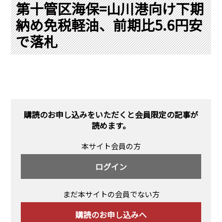
PRA原則
第十管区海保=山川港向け下期
納め免税軽油、前期比5.6円安
Q & A
English Website
で落札
会社概要
瑞姆亜太能源諮問(北京)
お問い合わせ
Rim Energy Media(韓国語)
年間休刊日
サイトマップ
採用情報
購読のお申し込みをいただくと会員限定の記事が
読めます。
本サイト会員の方
ログイン
まだ本サイトの会員でない方
購読のお申し込みへ