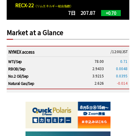
RECX-22
（リムエネルギー総合指数）
7日 207.87
+0.70
Market at a Glance
NYMEX access
/12:00/JST
78.00
0.71
WTI/Sep
2.9433
0.0048
RBOB/Sep
3.9215
0.0395
No.2 Oil/Sep
2.626
-0.014
Natural Gas/Sep
ICE electronic
/12:00/JST
83.41
0.92
Brent/Oct
1,198.25
25.50
Gasoil/Aug
58.500
2.731
TTF/Sep
Dubai Swap
/10:45/JST