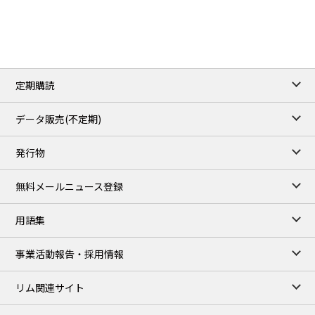
3.8820
0.0858
No.2/Sep
2.640
-0.048
Natural Gas/Sep
ICE close
/06 Aug 2026
82.49
3.04
Brent/Oct
定期購読
1,172.75
2.50
Gasoil/Aug
55.769
3.365
TTF/Sep
データ販売(不定期)
TOCOM close
/07 Aug 2026
発行物
99,000
0
Gasoline/Sep
106,000
0
Kerosene/Sep
無料メールニュース登録
105,400
500
Gasoil/Sep
77,870
1,370
ME Crude/Aug
用語集
Chukyo close
/07 Aug 2026
97,000
0
事業活動報告・採用情報
Gasoline/Sep
105,000
0
Kerosene/Sep
リム関連サイト
JEPX
/08 Aug 2026