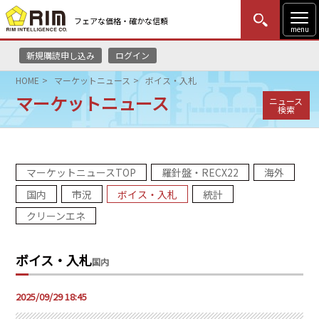
フェアな価格・確かな信頼
menu
新規購読申し込み
ログイン
MENU
更新
はじめての方
ログイン
HOME
マーケットニュース
ボイス・入札
マーケットニュース
ニュース
HOME
検索
マーケットニュース
マーケットニュースTOP
羅針盤・RECX22
海外
リムレポート
国内
市況
ボイス・入札
統計
メソドロジー
クリーンエネ
研修・セミナー
ボイス・入札
国内
コンサルティング
2025/09/29 18:45