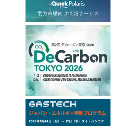
77.75
0.32
Dubai Swap/Aug
TOCOM
/16:05/JST
99,000
0
Gasoline/Sep
106,000
0
Kerosene/Sep
105,400
500
Gasoil/Sep
77,870
1,370
ME Crude/Aug
Chukyo
/16:05/JST
97,000
0
Gasoline/Sep
105,000
0
Kerosene/Sep
Exchange Rate
/16:00/JST
159.64
-0.85
TTS
158.35
0.17
Inter Bank
NYMEX close
/06 Aug 2026
77.29
2.07
WTI/Sep
2.9385
0.0997
RBOB/Sep