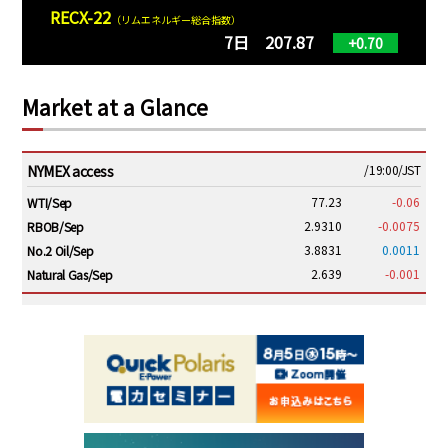
RECX-22
（リムエネルギー総合指数）
7日 207.87
+0.70
Market at a Glance
NYMEX access
/19:00/JST
77.23
-0.06
WTI/Sep
2.9310
-0.0075
RBOB/Sep
3.8831
0.0011
No.2 Oil/Sep
2.639
-0.001
Natural Gas/Sep
ICE electronic
/19:00/JST
82.31
-0.18
Brent/Oct
1,191.25
18.50
Gasoil/Aug
56.070
0.301
TTF/Sep
Dubai Swap
/17:30/JST