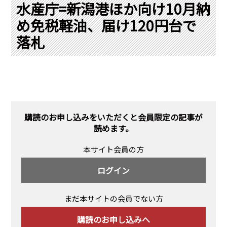
PRA原則
水産庁=新潟港ほか向け10月納
め免税軽油、届け120円台で
Q & A
English Website
落札
会社概要
瑞姆亜太能源諮問(北京)
お問い合わせ
Rim Energy Media(韓国語)
年間休刊日
サイトマップ
採用情報
購読のお申し込みをいただくと会員限定の記事が
読めます。
本サイト会員の方
ログイン
まだ本サイトの会員でない方
購読のお申し込みへ