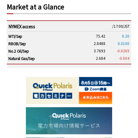
Market at a Glance
NYMEX access
/17:00/JST
75.42
0.20
WTI/Sep
2.8488
0.0100
RBOB/Sep
3.7693
-0.0269
No.2 Oil/Sep
2.684
-0.004
Natural Gas/Sep
ICE electronic
/17:00/JST
79.83
0.38
Brent/Oct
1,149.75
-20.50
Gasoil/Aug
53.350
0.946
TTF/Sep
Dubai Swap
/17:30/JST
77.43
-2.10
Dubai Swap/Aug
TOCOM
/16:05/JST
99,000
0
Gasoline/Sep