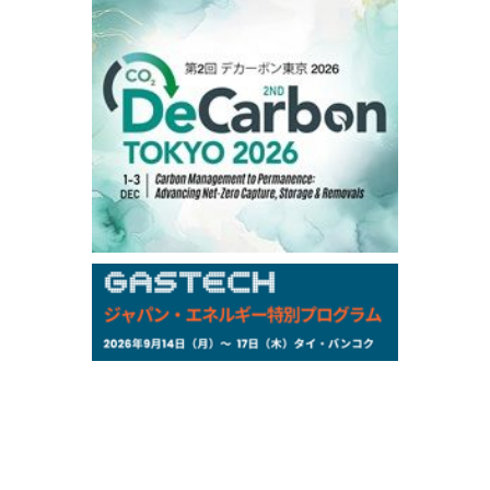
106,000
0
Kerosene/Sep
104,900
-200
Gasoil/Sep
76,500
800
ME Crude/Aug
Chukyo
/16:05/JST
97,000
0
Gasoline/Sep
105,000
0
Kerosene/Sep
Exchange Rate
/16:00/JST
158.79
-0.23
TTS
157.82
-0.10
Inter Bank
NYMEX close
/05 Aug 2026
75.22
-0.55
WTI/Sep
2.8388
-0.0134
RBOB/Sep
3.7962
0.0257
No.2/Sep
2.688
0.006
Natural Gas/Sep
ICE close
/05 Aug 2026