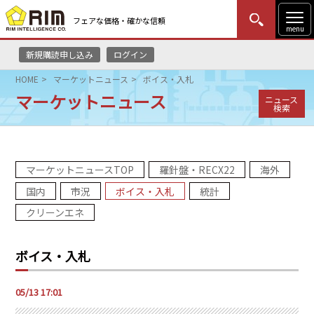
フェアな価格・確かな信頼
menu
新規購読申し込み
ログイン
MENU
更新
はじめての方
ログイン
HOME
マーケットニュース
ボイス・入札
マーケットニュース
ニュース
HOME
検索
マーケットニュース
マーケットニュースTOP
羅針盤・RECX22
海外
リムレポート
国内
市況
ボイス・入札
統計
メソドロジー
クリーンエネ
研修・セミナー
ボイス・入札
コンサルティング
05/13 17:01