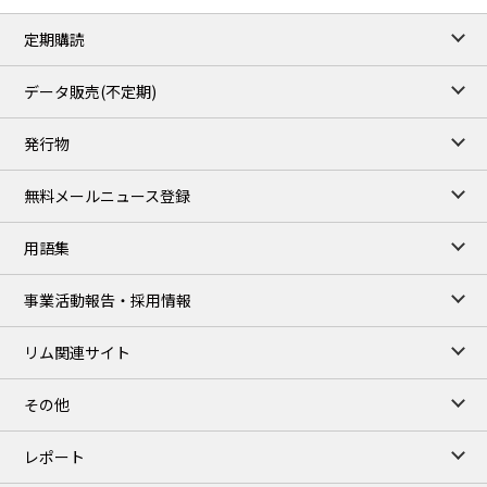
79.45
0.09
Brent/Oct
定期購読
1,170.25
34.25
Gasoil/Aug
52.404
-3.517
TTF/Sep
データ販売(不定期)
TOCOM close
/06 Aug 2026
発行物
99,000
0
Gasoline/Sep
106,000
0
Kerosene/Sep
無料メールニュース登録
104,900
-200
Gasoil/Sep
76,500
800
ME Crude/Aug
用語集
Chukyo close
/06 Aug 2026
97,000
0
事業活動報告・採用情報
Gasoline/Sep
105,000
0
Kerosene/Sep
リム関連サイト
JEPX
/07 Aug 2026
23.08
-0.36
DA-24/Index.
その他
24.95
-0.79
DA-DT/Index.
23.70
1.20
DA-PT/Index.
レポート