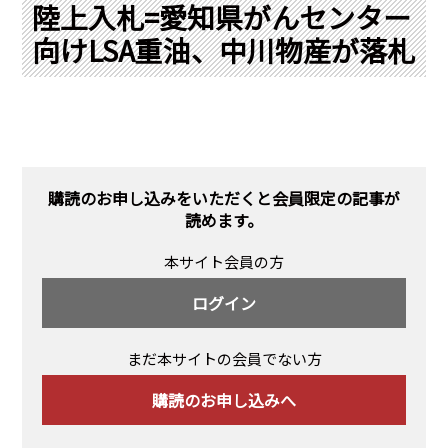
PRA原則
陸上入札=愛知県がんセンター
向けLSA重油、中川物産が落札
Q & A
English Website
会社概要
瑞姆亜太能源諮問(北京)
お問い合わせ
Rim Energy Media(韓国語)
年間休刊日
サイトマップ
購読のお申し込みをいただくと会員限定の記事が
採用情報
読めます。
本サイト会員の方
ログイン
まだ本サイトの会員でない方
購読のお申し込みへ