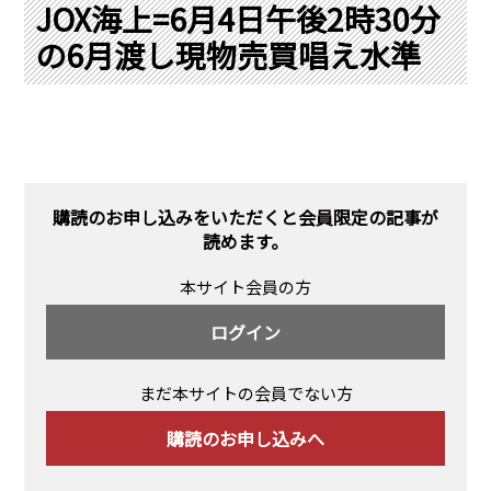
PRA原則
JOX海上=6月4日午後2時30分
の6月渡し現物売買唱え水準
Q & A
English Website
会社概要
瑞姆亜太能源諮問(北京)
お問い合わせ
Rim Energy Media(韓国語)
年間休刊日
サイトマップ
購読のお申し込みをいただくと会員限定の記事が
採用情報
読めます。
本サイト会員の方
ログイン
まだ本サイトの会員でない方
購読のお申し込みへ