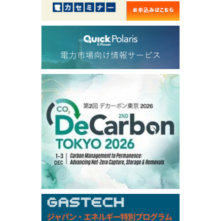
56.070
0.301
TTF/Sep
Dubai Swap
/17:30/JST
77.75
0.32
Dubai Swap/Aug
TOCOM
/16:05/JST
99,000
0
Gasoline/Sep
106,000
0
Kerosene/Sep
105,400
500
Gasoil/Sep
77,870
1,370
ME Crude/Aug
Chukyo
/16:05/JST
97,000
0
Gasoline/Sep
105,000
0
Kerosene/Sep
Exchange Rate
/16:00/JST
159.64
-0.85
TTS
158.35
0.17
Inter Bank
NYMEX close
/06 Aug 2026