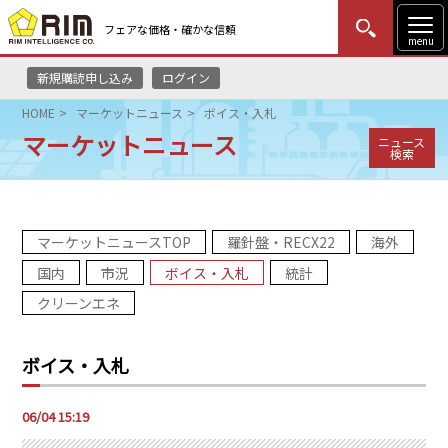
フェアな価格・確かな信頼
menu
新規購読申し込み
ログイン
MENU
更新
はじめての方
ログイン
HOME
マーケットニュース
ボイス・入札
マーケットニュース
ニュース
HOME
検索
マーケットニュース
マーケットニュースTOP
羅針盤・RECX22
海外
リムレポート
国内
市況
ボイス・入札
統計
メソドロジー
クリーンエネ
研修・セミナー
ボイス・入札
コンサルティング
06/04 15:19