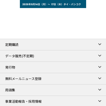
77.29
2.07
WTI/Sep
2.9385
0.0997
RBOB/Sep
3.8820
0.0858
No.2/Sep
2.640
-0.048
Natural Gas/Sep
ICE close
/06 Aug 2026
82.49
3.04
Brent/Oct
定期購読
1,172.75
2.50
Gasoil/Aug
55.769
3.365
TTF/Sep
データ販売(不定期)
TOCOM close
/07 Aug 2026
発行物
99,000
0
Gasoline/Sep
106,000
0
Kerosene/Sep
無料メールニュース登録
105,400
500
Gasoil/Sep
77,870
1,370
ME Crude/Aug
用語集
Chukyo close
/07 Aug 2026
97,000
0
事業活動報告・採用情報
Gasoline/Sep