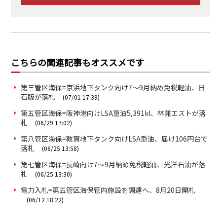
こちらの関連記事もオススメです
第三管区海保=京浜地下タンク向け7～9月納め免税軽油、日
石販が落札
(07/01 17:39)
第五管区海保=阪神港向けLSA重油5,391kl、林兼エストが落
札
(06/29 17:02)
第八管区海保=敦賀地下タンク向けLSA重油、届け106円台で
落札
(06/25 13:58)
第七管区海保=長崎向け7～9月納め免税軽油、光洋石油が落
札
(06/25 13:30)
電力入札=第五管区海保管内施設を調達へ、8月20日開札
(06/12 18:22)