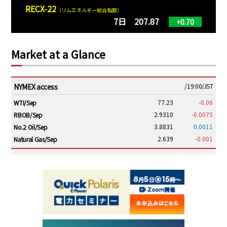
RECX-22
（リムエネルギー総合指数）
7日 207.87
+0.70
Market at a Glance
NYMEX access
/19:00/JST
77.23
-0.06
WTI/Sep
2.9310
-0.0075
RBOB/Sep
3.8831
0.0011
No.2 Oil/Sep
2.639
-0.001
Natural Gas/Sep
ICE electronic
/19:00/JST
82.31
-0.18
Brent/Oct
1,191.25
18.50
Gasoil/Aug
56.070
0.301
TTF/Sep
Dubai Swap
/17:30/JST