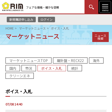
フェアな価格・確かな信頼
menu
新規購読申し込み
ログイン
MENU
更新
はじめての方
ログイン
HOME
マーケットニュース
ボイス・入札
マーケットニュース
ニュース
HOME
検索
マーケットニュース
マーケットニュースTOP
羅針盤・RECX22
海外
リムレポート
国内
市況
ボイス・入札
統計
メソドロジー
クリーンエネ
研修・セミナー
ボイス・入札
コンサルティング
07/08 14:40