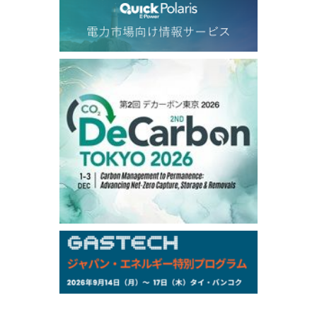
77.75
0.32
Dubai Swap/Aug
TOCOM
/16:05/JST
99,000
0
Gasoline/Sep
106,000
0
Kerosene/Sep
105,400
500
Gasoil/Sep
77,870
1,370
ME Crude/Aug
Chukyo
/16:05/JST
97,000
0
Gasoline/Sep
105,000
0
Kerosene/Sep
Exchange Rate
/16:00/JST
159.64
-0.85
TTS
158.35
0.17
Inter Bank
NYMEX close
/06 Aug 2026
77.29
2.07
WTI/Sep
2.9385
0.0997
RBOB/Sep