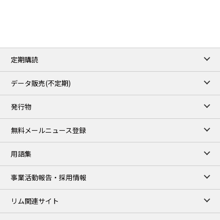
3.8820
0.0858
No.2/Sep
2.640
-0.048
Natural Gas/Sep
ICE close
/06 Aug 2026
82.49
3.04
Brent/Oct
定期購読
1,172.75
2.50
Gasoil/Aug
55.769
3.365
TTF/Sep
データ販売(不定期)
TOCOM close
/07 Aug 2026
発行物
99,000
0
Gasoline/Sep
106,000
0
Kerosene/Sep
無料メールニュース登録
105,400
500
Gasoil/Sep
77,870
1,370
ME Crude/Aug
用語集
Chukyo close
/07 Aug 2026
97,000
0
事業活動報告・採用情報
Gasoline/Sep
105,000
0
Kerosene/Sep
リム関連サイト
JEPX
/08 Aug 2026