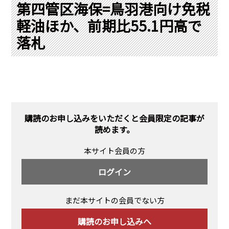
PRA原則
第四管区海保=鳥羽港向け免税
軽油ほか、前期比55.1円高で
Q & A
English Website
落札
会社概要
瑞姆亜太能源諮問(北京)
お問い合わせ
Rim Energy Media(韓国語)
年間休刊日
サイトマップ
採用情報
購読のお申し込みをいただくと会員限定の記事が
読めます。
本サイト会員の方
ログイン
まだ本サイトの会員でない方
購読のお申し込みへ