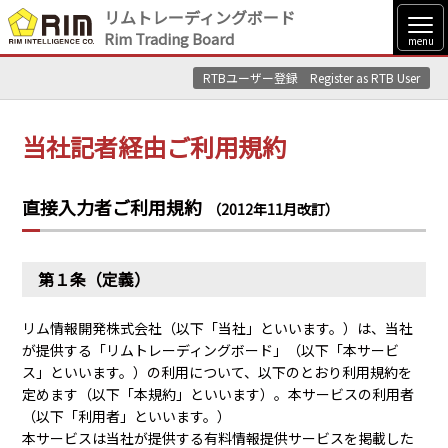
リムトレーディングボード
Rim Trading Board
menu
RTBユーザー登録 Register as RTB User
RIM INTELLIGENCE TOP
Logout
当社記者経由ご利用規約
リムトレーディングボード
Rim Trading Board
直接入力者ご利用規約
サービスのご案内
(Japanese)
（2012年11月改訂）
Service Information
第１条（定義）
直接入力者ご利用規約
(Japanese)
リム情報開発株式会社（以下「当社」といいます。）は、当社
Terms of Use for Direct Price Entry
が提供する「リムトレーディングボード」（以下「本サービ
ス」といいます。）の利用について、以下のとおり利用規約を
当社記者経由ご利用規約
(Japanese)
定めます（以下「本規約」といいます）。本サービスの利用者
（以下「利用者」といいます。）
Terms of Use for Price Entry Via Rim Reporters
本サービスは当社が提供する有料情報提供サービスを掲載した