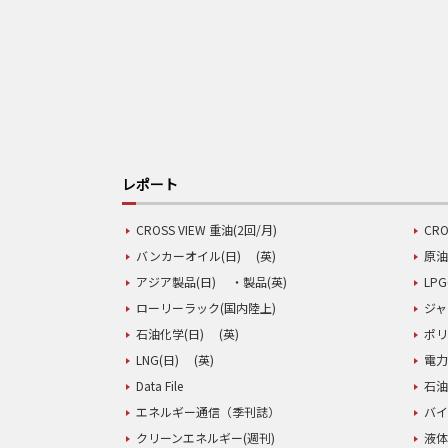
レポート
CROSS VIEW 重油(2回/月)
CRO
バンカーオイル(日)
(英)
原油
アジア製品(日)
・製品(英)
LPG
ローリーラック(国内陸上)
ジャ
石油化学(日)
(英)
ポリ
LNG(日)
(英)
電力
Data File
石油
エネルギー通信（季刊誌）
バイ
クリーンエネルギー(週刊)
液体