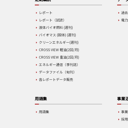
レポート
過去
レポート（試読）
電力
液体バイオ燃料 (週刊)
バイオマス (固体) (週刊)
クリーンエネルギー(週刊)
CROSS VIEW 軽油(2回/月)
CROSS VIEW 重油(2回/月)
エネルギー通信（季刊誌）
データファイル（旬刊）
各レポートデータ販売
用語集
事業
用語集
事
採