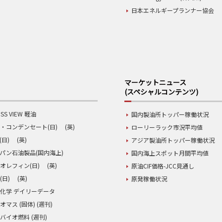
日本エネルギープランナー協会
マーケットニュース
(スペシャルコンテンツ)
SS VIEW 軽油
国内製油所トッパー稼働状況
・コンデンセート(日)
(英)
ローリーラック市況平均値
(日)
(英)
アジア製油所トッパー稼働状況
パン石油製品(国内海上)
国内海上スポット月間平均値
オレフィン(日)
(英)
原油CIF価格-JCC見通し
(日)
(英)
原発稼働状況
化学 デイリーデータ
オマス (固体) (週刊)
バイオ燃料 (週刊)