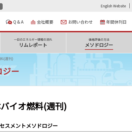
English Website
Q & A
会社概要
お問い合わせ
年間休刊日
一日のエネルギー情報の流れ
価格評価の方法
リムレポート
メソドロジー
料(週刊)
ロジー
バイオ燃料(週刊)
セスメントメソドロジー