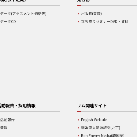
データ(アセスメント価格等)
出版物(書籍)
データCD
立ち寄りセミナーDVD・資料
活動報告・採用情報
リム関連サイト
業活動報告
English Website
用情報
瑞姆亜太能源諮問(北京)
Rim Energy Media(韓国語)