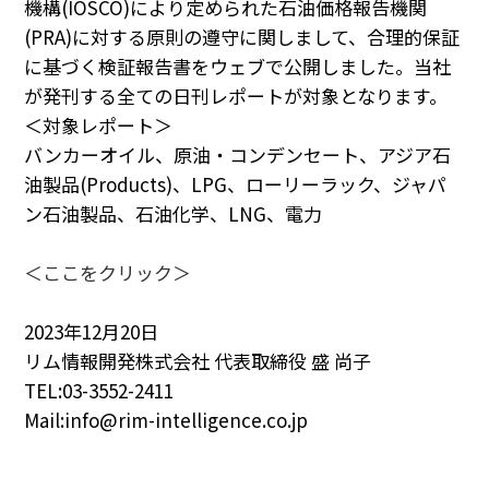
機構
(IOSCO)
により定められた石油価格報告機関
PRA原則
(PRA)
に対する原則の遵守に関しまして、合理的保証
に基づく検証報告書をウェブで公開しました。当社
Q & A
English Website
が発刊する全ての日刊レポートが対象となります。
会社概要
瑞姆亜太能源諮問(北京)
＜対象レポート＞
お問い合わせ
Rim Energy Media(韓国語)
バンカーオイル、原油・コンデンセート、アジア石
年間休刊日
油製品
(Products)
、
LPG
、ローリーラック、ジャパ
サイトマップ
ン石油製品、石油化学、
LNG
、電力
採用情報
＜ここをクリック＞
2023
年1
2
月
20
日
リム情報開発株式会社 代表取締役 盛 尚子
TEL
:03-3552-2411
Mail:info@rim-intelligence.co.jp