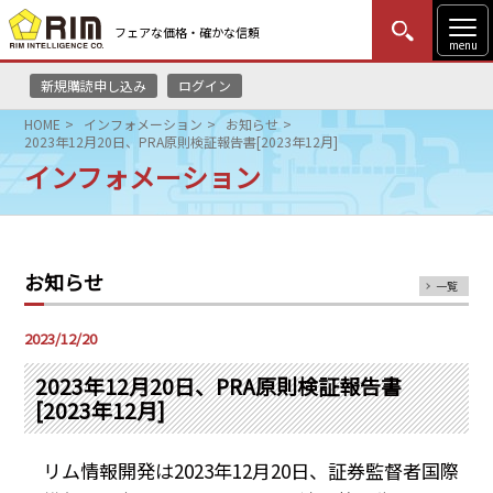
フェアな価格・確かな信頼
menu
新規購読申し込み
ログイン
MENU
更新
はじめての方
ログイン
HOME
インフォメーション
お知らせ
2023年12月20日、PRA原則検証報告書[2023年12月]
HOME
インフォメーション
マーケットニュース
リムレポート
お知らせ
一覧
メソドロジー
2023/12/20
研修・セミナー
2023年12月20日、PRA原則検証報告書
[2023年12月]
コンサルティング
リム情報開発は
2023
年
12
月
20
日、証券監督者国際