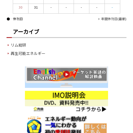
30
31
-
-
-
-
-
●
…休刊日
年間休刊日(最新)
アーカイブ
リム総研
再生可能エネルギー