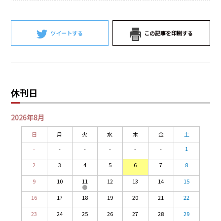
PRA原則
Q & A
English Website
ツイートする
この記事を印刷する
会社概要
瑞姆亜太能源諮問(北京)
お問い合わせ
Rim Energy Media(韓国語)
年間休刊日
サイトマップ
休刊日
採用情報
2026年8月
日
月
火
水
木
金
土
-
-
-
-
-
-
1
2
3
4
5
6
7
8
9
10
11
12
13
14
15
16
17
18
19
20
21
22
23
24
25
26
27
28
29