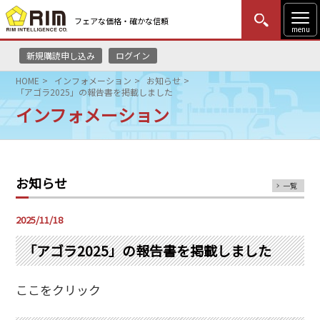
フェアな価格・確かな信頼
menu
新規購読申し込み
ログイン
MENU
更新
はじめての方
ログイン
HOME
インフォメーション
お知らせ
「アゴラ2025」の報告書を掲載しました
HOME
インフォメーション
マーケットニュース
リムレポート
お知らせ
一覧
メソドロジー
2025/11/18
研修・セミナー
「アゴラ2025」の報告書を掲載しました
コンサルティング
ここをクリック