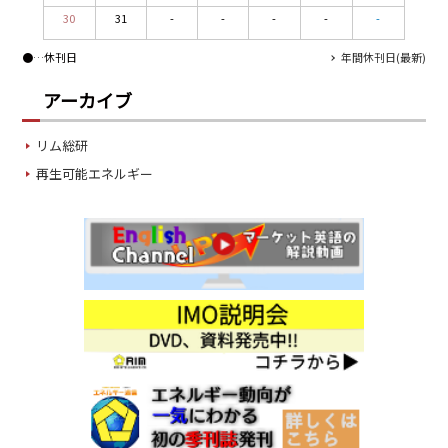
30
31
-
-
-
-
-
●
…休刊日
年間休刊日(最新)
アーカイブ
リム総研
再生可能エネルギー